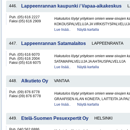
446.
Lappeenrannan kaupunki / Vapaa-aikakeskus
Puh. (05) 616 2227
Hakutulos löytyi yrityksen omien www-sivujen ka
Faksi (05) 616 2909
KOKOUSPALVELUJA JA VIRKISTYSPALVELUJ
Lue lisää..
Näytä kartalla
447.
Lappeenrannan Satamalaitos
LAPPEENRANTA
Puh. (05) 616 6070
Hakutulos löytyi yrityksen omien www-sivujen ka
Puh. (05) 616 2004
SATAMAPALVELUJA JA AHTAUSPALVELUJA
Faksi (05) 616 6075
Lue lisää..
Näytä kartalla
448.
Alkutieto Oy
VANTAA
Puh. (09) 876 8778
Hakutulos löytyi yrityksen omien www-sivujen ka
Faksi (09) 876 8778
GRAAFISEN ALAN KONEITA, LAITTEITA JA PA
Lue lisää..
Näytä kartalla
449.
Etelä-Suomen Pesuexpertit Oy
HELSINKI
Puh. 040 562 6886