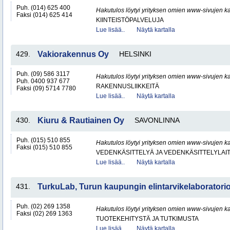
Puh. (014) 625 400
Hakutulos löytyi yrityksen omien www-sivujen ka
Faksi (014) 625 414
KIINTEISTÖPALVELUJA
Lue lisää..
Näytä kartalla
429.
Vakiorakennus Oy
HELSINKI
Puh. (09) 586 3117
Hakutulos löytyi yrityksen omien www-sivujen ka
Puh. 0400 937 677
RAKENNUSLIIKKEITÄ
Faksi (09) 5714 7780
Lue lisää..
Näytä kartalla
430.
Kiuru & Rautiainen Oy
SAVONLINNA
Puh. (015) 510 855
Hakutulos löytyi yrityksen omien www-sivujen ka
Faksi (015) 510 855
VEDENKÄSITTELYÄ JA VEDENKÄSITTELYLAIT
Lue lisää..
Näytä kartalla
431.
TurkuLab, Turun kaupungin elintarvikelaboratori
Puh. (02) 269 1358
Hakutulos löytyi yrityksen omien www-sivujen ka
Faksi (02) 269 1363
TUOTEKEHITYSTÄ JA TUTKIMUSTA
Lue lisää..
Näytä kartalla