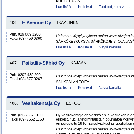
KOULUTUSTA
Lue lisää..
Kotisivut
Tuotteet ja palvelut
406.
E Avenue Oy
IKAALINEN
Puh. 029 009 2200
Hakutulos löytyi yrityksen omien www-sivujen ka
Faksi (03) 459 0360
SÄHKÖKESKUKSIA, SÄHKÖKOJEISTOJA JA S
Lue lisää..
Kotisivut
Näytä kartalla
407.
Paikallis-Sähkö Oy
KAJAANI
Puh. 0207 935 200
Hakutulos löytyi yrityksen omien www-sivujen ka
Faksi (08) 877 0267
SÄHKÖALAN TÖITÄ
Lue lisää..
Kotisivut
Näytä kartalla
408.
Vesirakentaja Oy
ESPOO
Puh. (09) 7552 1100
Oy Vesirakentaja on vesistöjen ja vesirakenteid
Faksi (09) 7552 1150
erikoistunut, laitetoimittajista riippumaton yksity
on perustettu 1940. Esiselvitykset ja lupahakemu
Hakutulos löytyi yrityksen omien www-sivujen ka