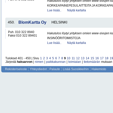
Hakutulos löytyi yrityksen omien www-sivujen ka
KORKEAPAINEPESULAITTEITA JA KORKEAPA
Lue lisää..
Näytä kartalla
450.
BlomKartta Oy
HELSINKI
Puh. 010 322 8940
Hakutulos löytyi yrityksen omien www-sivujen ka
Faksi 010 322 89401
INSINÖÖRITOIMISTOJA
Lue lisää..
Näytä kartalla
Tulokset 401 - 450 | Sivu
1
2
3
4
5
6
7
8
9
10
11
12
13
14
15
16
17
18
1
Järjestä
hakuarvon
|
nimen
|
paikkakunnan
|
toimialan
|
tietomäärän
mukaan
Rekisteriseloste
Yhteystiedot
Palaute
Lisää Suosikkeihin
Hakemisto