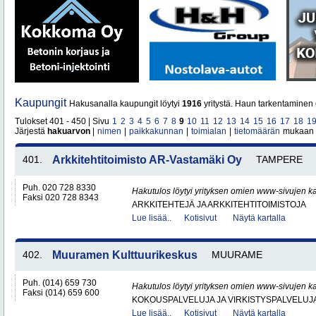
Kaupungit
Hakusanalla kaupungit löytyi
1916
yritystä. Haun tarkentaminen 
Tulokset 401 - 450 | Sivu
1
2
3
4
5
6
7
8
9
10
11
12
13
14
15
16
17
18
1
Järjestä
hakuarvon
|
nimen
|
paikkakunnan
|
toimialan
|
tietomäärän
mukaan
401.
Arkkitehtitoimisto AR-Vastamäki Oy
TAMPERE
Puh. 020 728 8330
Hakutulos löytyi yrityksen omien www-sivujen ka
Faksi 020 728 8343
ARKKITEHTEJÄ JA ARKKITEHTITOIMISTOJA
Lue lisää..
Kotisivut
Näytä kartalla
402.
Muuramen Kulttuurikeskus
MUURAME
Puh. (014) 659 730
Hakutulos löytyi yrityksen omien www-sivujen ka
Faksi (014) 659 600
KOKOUSPALVELUJA JA VIRKISTYSPALVELUJ
Lue lisää..
Kotisivut
Näytä kartalla