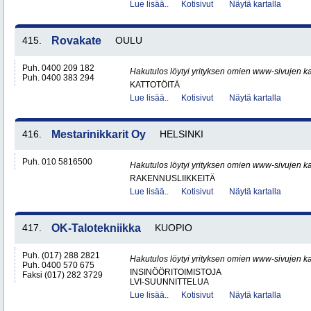
Lue lisää..
Kotisivut
Näytä kartalla
415.
Rovakate
OULU
Puh. 0400 209 182
Hakutulos löytyi yrityksen omien www-sivujen ka
Puh. 0400 383 294
KATTOTÖITÄ
Lue lisää..
Kotisivut
Näytä kartalla
416.
Mestarinikkarit Oy
HELSINKI
Puh. 010 5816500
Hakutulos löytyi yrityksen omien www-sivujen ka
RAKENNUSLIIKKEITÄ
Lue lisää..
Kotisivut
Näytä kartalla
417.
OK-Talotekniikka
KUOPIO
Puh. (017) 288 2821
Hakutulos löytyi yrityksen omien www-sivujen ka
Puh. 0400 570 675
INSINÖÖRITOIMISTOJA
Faksi (017) 282 3729
LVI-SUUNNITTELUA
Lue lisää..
Kotisivut
Näytä kartalla