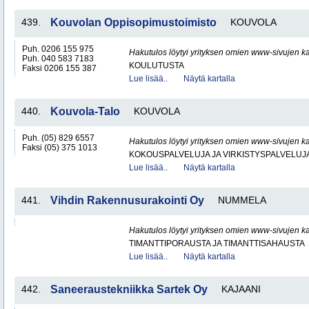
439.
Kouvolan Oppisopimustoimisto
KOUVOLA
Puh. 0206 155 975
Hakutulos löytyi yrityksen omien www-sivujen ka
Puh. 040 583 7183
KOULUTUSTA
Faksi 0206 155 387
Lue lisää..
Näytä kartalla
440.
Kouvola-Talo
KOUVOLA
Puh. (05) 829 6557
Hakutulos löytyi yrityksen omien www-sivujen ka
Faksi (05) 375 1013
KOKOUSPALVELUJA JA VIRKISTYSPALVELUJ
Lue lisää..
Näytä kartalla
441.
Vihdin Rakennusurakointi Oy
NUMMELA
Hakutulos löytyi yrityksen omien www-sivujen ka
TIMANTTIPORAUSTA JA TIMANTTISAHAUSTA
Lue lisää..
Näytä kartalla
442.
Saneeraustekniikka Sartek Oy
KAJAANI