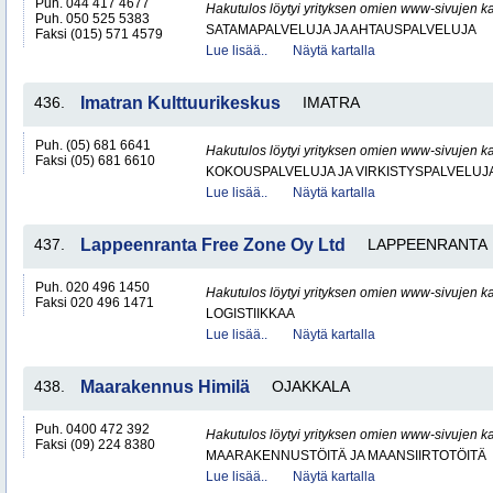
Puh. 044 417 4677
Hakutulos löytyi yrityksen omien www-sivujen ka
Puh. 050 525 5383
SATAMAPALVELUJA JA AHTAUSPALVELUJA
Faksi (015) 571 4579
Lue lisää..
Näytä kartalla
436.
Imatran Kulttuurikeskus
IMATRA
Puh. (05) 681 6641
Hakutulos löytyi yrityksen omien www-sivujen ka
Faksi (05) 681 6610
KOKOUSPALVELUJA JA VIRKISTYSPALVELUJ
Lue lisää..
Näytä kartalla
437.
Lappeenranta Free Zone Oy Ltd
LAPPEENRANTA
Puh. 020 496 1450
Hakutulos löytyi yrityksen omien www-sivujen ka
Faksi 020 496 1471
LOGISTIIKKAA
Lue lisää..
Näytä kartalla
438.
Maarakennus Himilä
OJAKKALA
Puh. 0400 472 392
Hakutulos löytyi yrityksen omien www-sivujen ka
Faksi (09) 224 8380
MAARAKENNUSTÖITÄ JA MAANSIIRTOTÖITÄ
Lue lisää..
Näytä kartalla