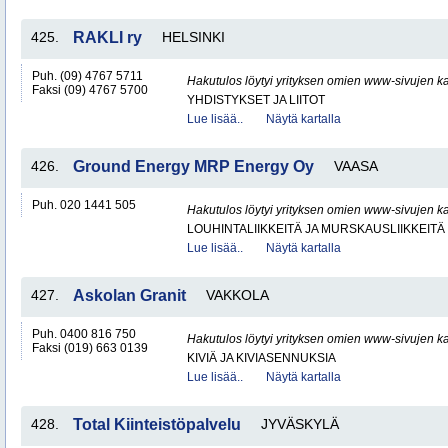
425.
RAKLI ry
HELSINKI
Puh. (09) 4767 5711
Hakutulos löytyi yrityksen omien www-sivujen ka
Faksi (09) 4767 5700
YHDISTYKSET JA LIITOT
Lue lisää..
Näytä kartalla
426.
Ground Energy MRP Energy Oy
VAASA
Puh. 020 1441 505
Hakutulos löytyi yrityksen omien www-sivujen ka
LOUHINTALIIKKEITÄ JA MURSKAUSLIIKKEITÄ
Lue lisää..
Näytä kartalla
427.
Askolan Granit
VAKKOLA
Puh. 0400 816 750
Hakutulos löytyi yrityksen omien www-sivujen ka
Faksi (019) 663 0139
KIVIÄ JA KIVIASENNUKSIA
Lue lisää..
Näytä kartalla
428.
Total Kiinteistöpalvelu
JYVÄSKYLÄ