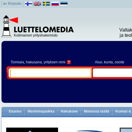
Kirjaudu
Valta
ja te
Kotimainen yrityshakemisto
Toimiala
, hakusana, yrityksen nimi
?
Alue
, kunta, osoite
Etusivu
Markkinapaikka
Hakukone
Mainosta täällä
Kunnat & 