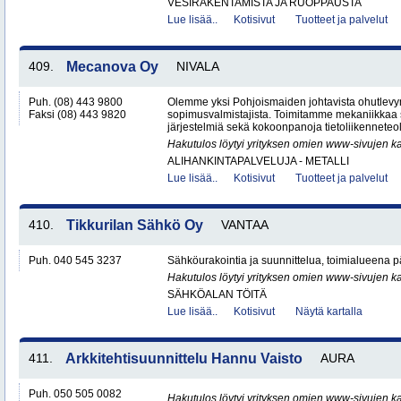
VESIRAKENTAMISTA JA RUOPPAUSTA
Lue lisää..
Kotisivut
Tuotteet ja palvelut
409.
Mecanova Oy
NIVALA
Puh. (08) 443 9800
Olemme yksi Pohjoismaiden johtavista ohutlev
Faksi (08) 443 9820
sopimusvalmistajista. Toimitamme mekaniikkaa s
järjestelmiä sekä kokoonpanoja tietoliikenneteoll
Hakutulos löytyi yrityksen omien www-sivujen ka
ALIHANKINTAPALVELUJA - METALLI
Lue lisää..
Kotisivut
Tuotteet ja palvelut
410.
Tikkurilan Sähkö Oy
VANTAA
Puh. 040 545 3237
Sähköurakointia ja suunnittelua, toimialueena
Hakutulos löytyi yrityksen omien www-sivujen ka
SÄHKÖALAN TÖITÄ
Lue lisää..
Kotisivut
Näytä kartalla
411.
Arkkitehtisuunnittelu Hannu Vaisto
AURA
Puh. 050 505 0082
Hakutulos löytyi yrityksen omien www-sivujen ka