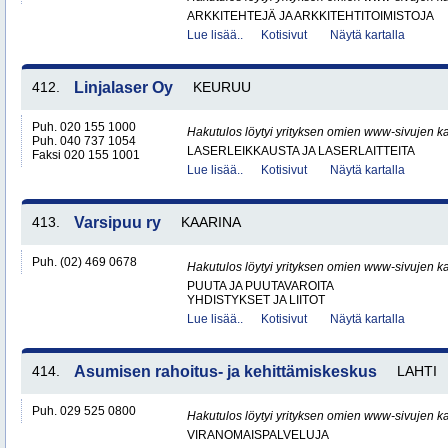
ARKKITEHTEJÄ JA ARKKITEHTITOIMISTOJA
Lue lisää..
Kotisivut
Näytä kartalla
412.
Linjalaser Oy
KEURUU
Puh. 020 155 1000
Hakutulos löytyi yrityksen omien www-sivujen ka
Puh. 040 737 1054
LASERLEIKKAUSTA JA LASERLAITTEITA
Faksi 020 155 1001
Lue lisää..
Kotisivut
Näytä kartalla
413.
Varsipuu ry
KAARINA
Puh. (02) 469 0678
Hakutulos löytyi yrityksen omien www-sivujen ka
PUUTA JA PUUTAVAROITA
YHDISTYKSET JA LIITOT
Lue lisää..
Kotisivut
Näytä kartalla
414.
Asumisen rahoitus- ja kehittämiskeskus
LAHTI
Puh. 029 525 0800
Hakutulos löytyi yrityksen omien www-sivujen ka
VIRANOMAISPALVELUJA