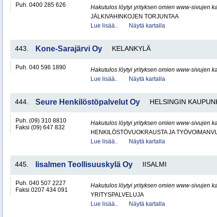
Puh. 0400 285 626
Hakutulos löytyi yrityksen omien www-sivujen ka
JÄLKIVAHINKOJEN TORJUNTAA
Lue lisää..
Näytä kartalla
443.
Kone-Sarajärvi Oy
KELANKYLÄ
Puh. 040 596 1890
Hakutulos löytyi yrityksen omien www-sivujen ka
Lue lisää..
Näytä kartalla
444.
Seure Henkilöstöpalvelut Oy
HELSINGIN KAUPUN
Puh. (09) 310 8810
Hakutulos löytyi yrityksen omien www-sivujen ka
Faksi (09) 647 832
HENKILÖSTÖVUOKRAUSTA JA TYÖVOIMANV
Lue lisää..
Näytä kartalla
445.
Iisalmen Teollisuuskylä Oy
IISALMI
Puh. 040 507 2227
Hakutulos löytyi yrityksen omien www-sivujen ka
Faksi 0207 434 091
YRITYSPALVELUJA
Lue lisää..
Näytä kartalla