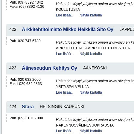
Puh. (09) 8392 4342
Hakutulos löytyi yrityksen omien www-sivujen ka
Faksi (09) 8392 4136
KOULUTUSTA
Lue lisää..
Näytä kartalla
422.
Arkkitehtitoimisto Mikko Heikkilä Sito Oy
LAPPE
Puh. 020 747 6780
Hakutulos löytyi yrityksen omien www-sivujen ka
ARKKITEHTEJÄ JA ARKKITEHTITOIMISTOJA
Lue lisää..
Näytä kartalla
423.
Ääneseudun Kehitys Oy
ÄÄNEKOSKI
Puh. 020 632 2000
Hakutulos löytyi yrityksen omien www-sivujen ka
Faksi 020 632 2863
YRITYSPALVELUJA
Lue lisää..
Näytä kartalla
424.
Stara
HELSINGIN KAUPUNKI
Puh. (09) 3101 7000
Hakutulos löytyi yrityksen omien www-sivujen ka
RAKENNUSVÄLINEVUOKRAUSTA
Lue lisää..
Näytä kartalla