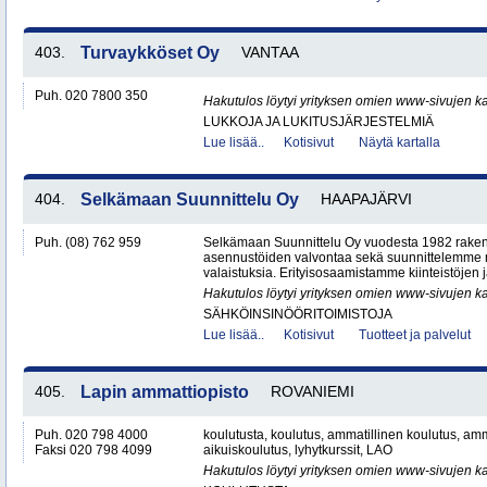
403.
Turvaykköset Oy
VANTAA
Puh. 020 7800 350
Hakutulos löytyi yrityksen omien www-sivujen ka
LUKKOJA JA LUKITUSJÄRJESTELMIÄ
Lue lisää..
Kotisivut
Näytä kartalla
404.
Selkämaan Suunnittelu Oy
HAAPAJÄRVI
Puh. (08) 762 959
Selkämaan Suunnittelu Oy vuodesta 1982 raken
asennustöiden valvontaa sekä suunnittelemme
valaistuksia. Erityisosaamistamme kiinteistöjen j
Hakutulos löytyi yrityksen omien www-sivujen ka
SÄHKÖINSINÖÖRITOIMISTOJA
Lue lisää..
Kotisivut
Tuotteet ja palvelut
405.
Lapin ammattiopisto
ROVANIEMI
Puh. 020 798 4000
koulutusta, koulutus, ammatillinen koulutus, amm
Faksi 020 798 4099
aikuiskoulutus, lyhytkurssit, LAO
Hakutulos löytyi yrityksen omien www-sivujen ka