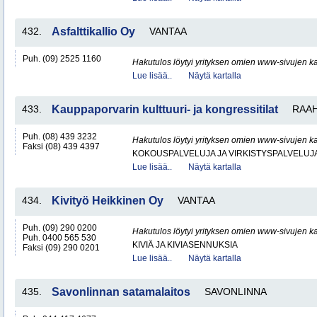
432.
Asfalttikallio Oy
VANTAA
Puh. (09) 2525 1160
Hakutulos löytyi yrityksen omien www-sivujen ka
Lue lisää..
Näytä kartalla
433.
Kauppaporvarin kulttuuri- ja kongressitilat
RAA
Puh. (08) 439 3232
Hakutulos löytyi yrityksen omien www-sivujen ka
Faksi (08) 439 4397
KOKOUSPALVELUJA JA VIRKISTYSPALVELUJ
Lue lisää..
Näytä kartalla
434.
Kivityö Heikkinen Oy
VANTAA
Puh. (09) 290 0200
Hakutulos löytyi yrityksen omien www-sivujen ka
Puh. 0400 565 530
KIVIÄ JA KIVIASENNUKSIA
Faksi (09) 290 0201
Lue lisää..
Näytä kartalla
435.
Savonlinnan satamalaitos
SAVONLINNA