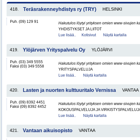
418.
Teräsrakenneyhdistys ry (TRY)
HELSINKI
Puh. (09) 129 91
Hakutulos löytyi yrityksen omien www-sivujen ka
YHDISTYKSET JA LIITOT
Lue lisää..
Kotisivut
Näytä kartalla
419.
Ylöjärven Yrityspalvelu Oy
YLÖJÄRVI
Puh. (03) 349 5555
Hakutulos löytyi yrityksen omien www-sivujen ka
Faksi (03) 349 5558
YRITYSPALVELUJA
Lue lisää..
Näytä kartalla
420.
Lasten ja nuorten kulttuuritalo Vernissa
VANTAA
Puh. (09) 8392 4451
Hakutulos löytyi yrityksen omien www-sivujen ka
Faksi (09) 8392 4452
KOKOUSPALVELUJA JA VIRKISTYSPALVELUJ
Lue lisää..
Näytä kartalla
421.
Vantaan aikuisopisto
VANTAA