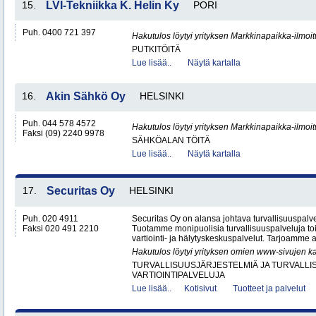
15.
LVI-Tekniikka K. Helin Ky
PORI
Puh. 0400 721 397
Hakutulos löytyi yrityksen Markkinapaikka-ilmoi
PUTKITÖITÄ
Lue lisää..
Näytä kartalla
16.
Akin Sähkö Oy
HELSINKI
Puh. 044 578 4572
Hakutulos löytyi yrityksen Markkinapaikka-ilmoi
Faksi (09) 2240 9978
SÄHKÖALAN TÖITÄ
Lue lisää..
Näytä kartalla
17.
Securitas Oy
HELSINKI
Puh. 020 4911
Securitas Oy on alansa johtava turvallisuuspalv
Faksi 020 491 2210
Tuotamme monipuolisia turvallisuuspalveluja 
vartiointi- ja hälytyskeskuspalvelut. Tarjoamme 
Hakutulos löytyi yrityksen omien www-sivujen ka
TURVALLISUUSJÄRJESTELMIÄ JA TURVALL
VARTIOINTIPALVELUJA
Lue lisää..
Kotisivut
Tuotteet ja palvelut