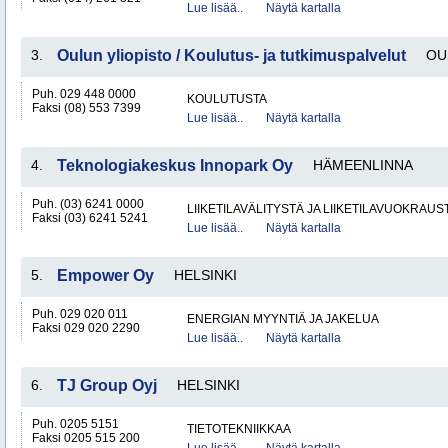
Lue lisää..
Näytä kartalla
3.
Oulun yliopisto / Koulutus- ja tutkimuspalvelut
OU
Puh. 029 448 0000
KOULUTUSTA
Faksi (08) 553 7399
Lue lisää..
Näytä kartalla
4.
Teknologiakeskus Innopark Oy
HÄMEENLINNA
Puh. (03) 6241 0000
LIIKETILAVÄLITYSTÄ JA LIIKETILAVUOKRAUS
Faksi (03) 6241 5241
Lue lisää..
Näytä kartalla
5.
Empower Oy
HELSINKI
Puh. 029 020 011
ENERGIAN MYYNTIÄ JA JAKELUA
Faksi 029 020 2290
Lue lisää..
Näytä kartalla
6.
TJ Group Oyj
HELSINKI
Puh. 0205 5151
TIETOTEKNIIKKAA
Faksi 0205 515 200