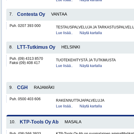
Lue lisää..
Näytä kartalla
7.
Contesta Oy
VANTAA
Puh. 0207 393 000
TESTAUSPALVELUJA JA TARKASTUSPALVEL
Lue lisää..
Näytä kartalla
8.
LTT-Tutkimus Oy
HELSINKI
Puh. (09) 4313 8570
TUOTEKEHITYSTÄ JA TUTKIMUSTA
Faksi (09) 408 417
Lue lisää..
Näytä kartalla
9.
CGH
RAJAMÄKI
Puh. 0500 403 606
RAKENNUTTAJAPALVELUJA
Lue lisää..
Näytä kartalla
10.
KTP-Tools Oy Ab
MASALA
Puh. (09) 566 3933
KTP-Tools Oy Ab on suomalainen ammattityökal