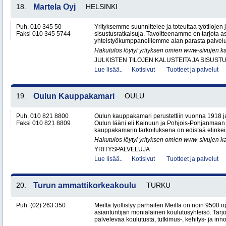
18.
Martela Oyj
HELSINKI
Puh. 010 345 50
Yrityksemme suunnittelee ja toteuttaa työtilojen ja
Faksi 010 345 5744
sisustusratkaisuja. Tavoitteenamme on tarjota a
yhteistyökumppaneillemme alan parasta palvelua
Hakutulos löytyi yrityksen omien www-sivujen ka
JULKISTEN TILOJEN KALUSTEITA JA SISUST
Lue lisää..
Kotisivut
Tuotteet ja palvelut
19.
Oulun Kauppakamari
OULU
Puh. 010 821 8800
Oulun kauppakamari perustettiin vuonna 1918 ja
Faksi 010 821 8809
Oulun lääni eli Kainuun ja Pohjois-Pohjanmaa
kauppakamarin tarkoituksena on edistää elinkei
Hakutulos löytyi yrityksen omien www-sivujen ka
YRITYSPALVELUJA
Lue lisää..
Kotisivut
Tuotteet ja palvelut
20.
Turun ammattikorkeakoulu
TURKU
Puh. (02) 263 350
Meiltä työllistyy parhaiten Meillä on noin 9500 o
asiantuntijan monialainen koulutusyhteisö. Ta
palvelevaa koulutusta, tutkimus-, kehitys- ja inno