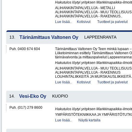
Hakutulos löytyi yrityksen Markkinapaikka-ilmoi
ALIHANKINTAPALVELUJA - METALLI
ALIHANKINTAPALVELUJA - MUU TEOLLISUUS
ALIHANKINTAPALVELUJA - RAKENNUS..
Lue lisää..
Kotisivut
Tuotteet ja palvelut
13.
Tärinämittaus Valtonen Oy
LAPPEENRANTA
Puh. 0400 674 604
Tärinämittaus Valtonen Oy Teen minkä lupaan
Liiketoiminnan esittely Tärinämittaus Valtonen O
tärinävalvonta ja mittauspalvelut Lappeenrann
Hakutulos löytyi yrityksen Markkinapaikka-ilmoi
ALIHANKINTAPALVELUJA - MUU TEOLLISUUS
ALIHANKINTAPALVELUJA - RAKENNUS
LOUHINTALIIKKEITÄ JA MURSKAUSLIIKKEITÄ.
Lue lisää..
Kotisivut
Tuotteet ja palvelut
14.
Vesi-Eko Oy
KUOPIO
Puh. (017) 279 8600
Hakutulos löytyi yrityksen Markkinapaikka-ilmoi
YMPÄRISTÖTEKNIIKKAA JA YMPÄRISTÖTUTK
Lue lisää..
Näytä kartalla