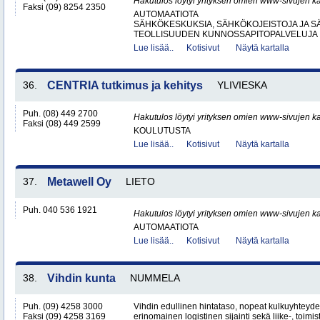
Hakutulos löytyi yrityksen omien www-sivujen ka
Faksi (09) 8254 2350
AUTOMAATIOTA
SÄHKÖKESKUKSIA, SÄHKÖKOJEISTOJA JA S
TEOLLISUUDEN KUNNOSSAPITOPALVELUJA
Lue lisää..
Kotisivut
Näytä kartalla
36.
CENTRIA tutkimus ja kehitys
YLIVIESKA
Puh. (08) 449 2700
Hakutulos löytyi yrityksen omien www-sivujen ka
Faksi (08) 449 2599
KOULUTUSTA
Lue lisää..
Kotisivut
Näytä kartalla
37.
Metawell Oy
LIETO
Puh. 040 536 1921
Hakutulos löytyi yrityksen omien www-sivujen ka
AUTOMAATIOTA
Lue lisää..
Kotisivut
Näytä kartalla
38.
Vihdin kunta
NUMMELA
Puh. (09) 4258 3000
Vihdin edullinen hintataso, nopeat kulkuyhteyd
Faksi (09) 4258 3169
erinomainen logistinen sijainti sekä liike-, toimist