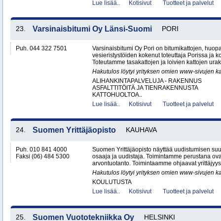
Lue lisää..
Kotisivut
Tuotteet ja palvelut
23.
Varsinaisbitumi Oy Länsi-Suomi
PORI
Puh. 044 322 7501
Varsinaisbitumi Oy Pori on bitumikattojen, huopa
vesieristystöiden kokenut toteuttaja Porissa ja 
Toteutamme tasakattojen ja loivien kattojen urako
Hakutulos löytyi yrityksen omien www-sivujen ka
ALIHANKINTAPALVELUJA - RAKENNUS
ASFALTTITÖITÄ JA TIENRAKENNUSTA
KATTOHUOLTOA..
Lue lisää..
Kotisivut
Tuotteet ja palvelut
24.
Suomen Yrittäjäopisto
KAUHAVA
Puh. 010 841 4000
Suomen Yrittäjäopisto näyttää uudistumisen su
Faksi (06) 484 5300
osaaja ja uudistaja. Toimintamme perustana ova
arvontuotanto. Toimintaamme ohjaavat yrittäjyys,
Hakutulos löytyi yrityksen omien www-sivujen ka
KOULUTUSTA
Lue lisää..
Kotisivut
Tuotteet ja palvelut
25.
Suomen Vuototekniikka Oy
HELSINKI