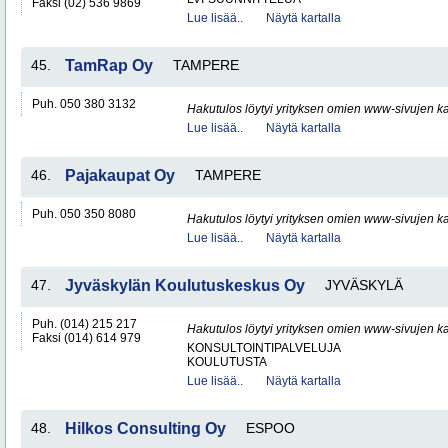
Faksi (02) 536 9869
Lue lisää..
Näytä kartalla
45.
TamRap Oy
TAMPERE
Puh. 050 380 3132
Hakutulos löytyi yrityksen omien www-sivujen ka
Lue lisää..
Näytä kartalla
46.
Pajakaupat Oy
TAMPERE
Puh. 050 350 8080
Hakutulos löytyi yrityksen omien www-sivujen ka
Lue lisää..
Näytä kartalla
47.
Jyväskylän Koulutuskeskus Oy
JYVÄSKYLÄ
Puh. (014) 215 217
Hakutulos löytyi yrityksen omien www-sivujen ka
Faksi (014) 614 979
KONSULTOINTIPALVELUJA
KOULUTUSTA
Lue lisää..
Näytä kartalla
48.
Hilkos Consulting Oy
ESPOO