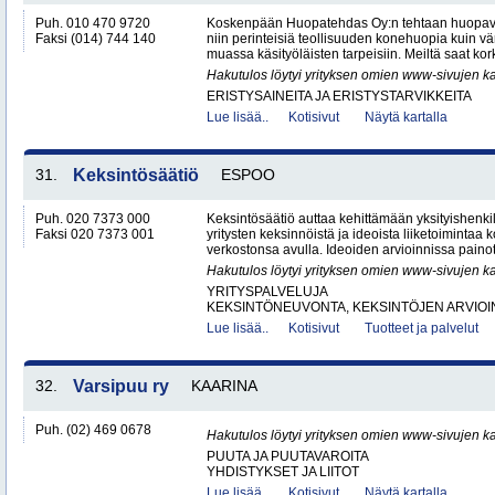
Puh. 010 470 9720
Koskenpään Huopatehdas Oy:n tehtaan huopaval
Faksi (014) 744 140
niin perinteisiä teollisuuden konehuopia kuin vä
muassa käsityöläisten tarpeisiin. Meiltä saat kor
Hakutulos löytyi yrityksen omien www-sivujen ka
ERISTYSAINEITA JA ERISTYSTARVIKKEITA
Lue lisää..
Kotisivut
Näytä kartalla
31.
Keksintösäätiö
ESPOO
Puh. 020 7373 000
Keksintösäätiö auttaa kehittämään yksityishenkil
Faksi 020 7373 001
yritysten keksinnöistä ja ideoista liiketoimintaa
verkostonsa avulla. Ideoiden arvioinnissa pain
Hakutulos löytyi yrityksen omien www-sivujen ka
YRITYSPALVELUJA
KEKSINTÖNEUVONTA, KEKSINTÖJEN ARVIOIN
Lue lisää..
Kotisivut
Tuotteet ja palvelut
32.
Varsipuu ry
KAARINA
Puh. (02) 469 0678
Hakutulos löytyi yrityksen omien www-sivujen ka
PUUTA JA PUUTAVAROITA
YHDISTYKSET JA LIITOT
Lue lisää..
Kotisivut
Näytä kartalla