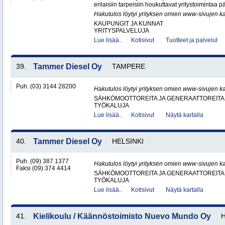
erilaisiin tarpeisiin houkuttavat yritystoimintaa p
Hakutulos löytyi yrityksen omien www-sivujen ka
KAUPUNGIT JA KUNNAT
YRITYSPALVELUJA
Lue lisää..
Kotisivut
Tuotteet ja palvelut
39.
Tammer Diesel Oy
TAMPERE
Puh. (03) 3144 28200
Hakutulos löytyi yrityksen omien www-sivujen ka
SÄHKÖMOOTTOREITA JA GENERAATTOREITA
TYÖKALUJA
Lue lisää..
Kotisivut
Näytä kartalla
40.
Tammer Diesel Oy
HELSINKI
Puh. (09) 387 1377
Hakutulos löytyi yrityksen omien www-sivujen ka
Faksi (09) 374 4414
SÄHKÖMOOTTOREITA JA GENERAATTOREITA
TYÖKALUJA
Lue lisää..
Kotisivut
Näytä kartalla
41.
Kielikoulu / Käännöstoimisto Nuevo Mundo Oy
H