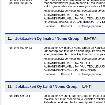
Puh. 040 505 8835
maahantuontiyritys, joka on palvellut teollisuud
autokorjaamoiden ammattilaisia jo vuodesta 1987. 
Hakutulos löytyi yrityksen Markkinapaikka-ilmoi
ALIHANKINTAPALVELUJA - METALLI
ALIHANKINTAPALVELUJA - MUU TEOLLISUUS
HYDRAULISIA KONEITA, LAITTEITA JA TARVIKK
Lue lisää..
Kotisivut
Tuotteet ja palvelut
11.
JokiLaakeri Oy Imatra / Nomo Group
IMATRA
Puh. 040 702 0443
JokiLaakeri Oy Imatra / Nomo Group on Kaakkoi
kunnossapidon tekninen asiantuntija. Palvelemme
energiateollisuutta, joissa käyttövarmuus, nopea
Hakutulos löytyi yrityksen Markkinapaikka-ilmoi
ALIHANKINTAPALVELUJA - METALLI
ALIHANKINTAPALVELUJA - MUU TEOLLISUUS
ALIHANKINTAPALVELUJA - RAKENNUS..
Lue lisää..
Kotisivut
Tuotteet ja palvelut
12.
JokiLaakeri Oy Lahti / Nomo Group
LAHTI
Puh. 010 525 161
JokiLaakeri Oy Lahti / Nomo Group on Päijät-
teollisuuden kunnossapidon ja teknisten ratkaisu
Palvelemme alueen teollisuusyrityksiä, tuotantola