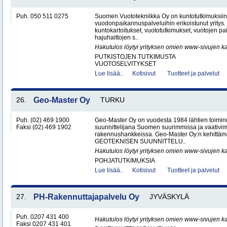
Puh. 050 511 0275
Suomen Vuototekniikka Oy on kuntotutkimuksiin
vuodonpaikannuspalveluihin erikoistunut yritys.
kuntokartoitukset, vuototutkimukset, vuotojen p
hajuhaittojen s..
Hakutulos löytyi yrityksen omien www-sivujen ka
PUTKISTOJEN TUTKIMUSTA
VUOTOSELVITYKSET
Lue lisää..
Kotisivut
Tuotteet ja palvelut
26.
Geo-Master Oy
TURKU
Puh. (02) 469 1900
Geo-Master Oy on vuodesta 1984 lähtien toimin
Faksi (02) 469 1902
suunnittelijana Suomen suurimmissa ja vaativi
rakennushankkeissa. Geo-Master Oy:n kehittämä
GEOTEKNISEN SUUNNITTELU..
Hakutulos löytyi yrityksen omien www-sivujen ka
POHJATUTKIMUKSIA
Lue lisää..
Kotisivut
Tuotteet ja palvelut
27.
PH-Rakennuttajapalvelu Oy
JYVÄSKYLÄ
Puh. 0207 431 400
Hakutulos löytyi yrityksen omien www-sivujen ka
Faksi 0207 431 401