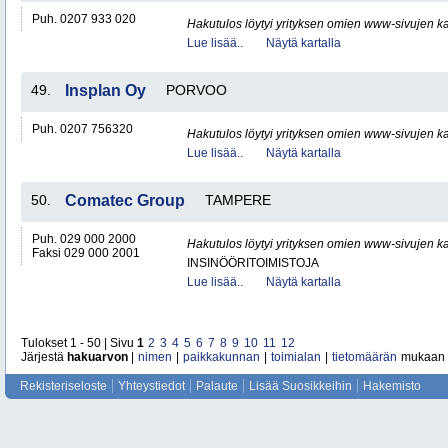
Puh. 0207 933 020
Hakutulos löytyi yrityksen omien www-sivujen ka
Lue lisää..
Näytä kartalla
49.
Insplan Oy
PORVOO
Puh. 0207 756320
Hakutulos löytyi yrityksen omien www-sivujen ka
Lue lisää..
Näytä kartalla
50.
Comatec Group
TAMPERE
Puh. 029 000 2000
Hakutulos löytyi yrityksen omien www-sivujen ka
Faksi 029 000 2001
INSINÖÖRITOIMISTOJA
Lue lisää..
Näytä kartalla
Tulokset 1 - 50 | Sivu
1
2
3
4
5
6
7
8
9
10
11
12
Järjestä
hakuarvon
|
nimen
|
paikkakunnan
|
toimialan
|
tietomäärän
mukaan
Rekisteriseloste
Yhteystiedot
Palaute
Lisää Suosikkeihin
Hakemisto