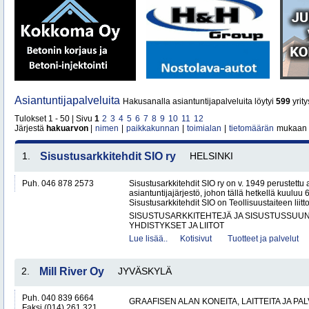
Asiantuntijapalveluita
Hakusanalla asiantuntijapalveluita löytyi
599
yrit
Tulokset 1 - 50 | Sivu
1
2
3
4
5
6
7
8
9
10
11
12
Järjestä
hakuarvon
|
nimen
|
paikkakunnan
|
toimialan
|
tietomäärän
mukaan
1.
Sisustusarkkitehdit SIO ry
HELSINKI
Puh. 046 878 2573
Sisustusarkkitehdit SIO ry on v. 1949 perustettu
asiantuntijajärjestö, johon tällä hetkellä kuuluu 
Sisustusarkkitehdit SIO on Teollisuustaiteen liit
SISUSTUSARKKITEHTEJÄ JA SISUSTUSSUUN
YHDISTYKSET JA LIITOT
Lue lisää..
Kotisivut
Tuotteet ja palvelut
2.
Mill River Oy
JYVÄSKYLÄ
Puh. 040 839 6664
GRAAFISEN ALAN KONEITA, LAITTEITA JA PA
Faksi (014) 261 321