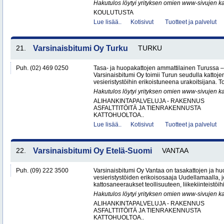
Hakutulos löytyi yrityksen omien www-sivujen ka
KOULUTUSTA
Lue lisää..
Kotisivut
Tuotteet ja palvelut
21.
Varsinaisbitumi Oy Turku
TURKU
Puh. (02) 469 0250
Tasa- ja huopakattojen ammattilainen Turussa –
Varsinaisbitumi Oy toimii Turun seudulla kattoje
vesieristystöihin erikoistuneena urakoitsijana. 
Hakutulos löytyi yrityksen omien www-sivujen ka
ALIHANKINTAPALVELUJA - RAKENNUS
ASFALTTITÖITÄ JA TIENRAKENNUSTA
KATTOHUOLTOA..
Lue lisää..
Kotisivut
Tuotteet ja palvelut
22.
Varsinaisbitumi Oy Etelä-Suomi
VANTAA
Puh. (09) 222 3500
Varsinaisbitumi Oy Vantaa on tasakattojen ja hu
vesieristystöiden erikoisosaaja Uudellamaalla, j
kattosaneeraukset teollisuuteen, liikekiinteistöihin
Hakutulos löytyi yrityksen omien www-sivujen ka
ALIHANKINTAPALVELUJA - RAKENNUS
ASFALTTITÖITÄ JA TIENRAKENNUSTA
KATTOHUOLTOA..