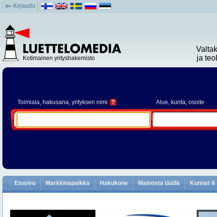
Kirjaudu
Valta
ja te
Kotimainen yrityshakemisto
Toimiala
, hakusana, yrityksen nimi
?
Alue
, kunta, osoite
Etusivu
Markkinapaikka
Hakukone
Mainosta täällä
Kunnat & 