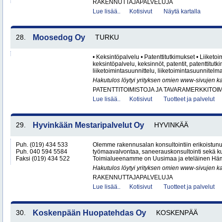
RAKENNUTTAJAPALVELUJA
Lue lisää..
Kotisivut
Näytä kartalla
28.
Moosedog Oy
TURKU
• Keksintöpalvelu • Patenttitutkimukset • Liiketo
keksintöpalvelu, keksinnöt, patentit, patenttitutk
liiketoimintasuunnittelu, liiketoimintasuunnitelma, 
Hakutulos löytyi yrityksen omien www-sivujen ka
PATENTTITOIMISTOJA JA TAVARAMERKKITOI
Lue lisää..
Kotisivut
Tuotteet ja palvelut
29.
Hyvinkään Mestaripalvelut Oy
HYVINKÄÄ
Puh. (019) 434 533
Olemme rakennusalan konsultointiin erikoistunu
Puh. 040 594 5584
työmaavalvontaa, saneerauskonsultointi sekä k
Faksi (019) 434 522
Toimialueenamme on Uusimaa ja eteläinen Häme
Hakutulos löytyi yrityksen omien www-sivujen ka
RAKENNUTTAJAPALVELUJA
Lue lisää..
Kotisivut
Tuotteet ja palvelut
30.
Koskenpään Huopatehdas Oy
KOSKENPÄÄ