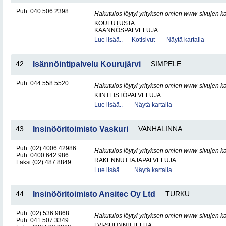
Puh. 040 506 2398
Hakutulos löytyi yrityksen omien www-sivujen ka
KOULUTUSTA
KÄÄNNÖSPALVELUJA
Lue lisää..
Kotisivut
Näytä kartalla
42.
Isännöintipalvelu Kourujärvi
SIMPELE
Puh. 044 558 5520
Hakutulos löytyi yrityksen omien www-sivujen ka
KIINTEISTÖPALVELUJA
Lue lisää..
Näytä kartalla
43.
Insinööritoimisto Vaskuri
VANHALINNA
Puh. (02) 4006 42986
Hakutulos löytyi yrityksen omien www-sivujen ka
Puh. 0400 642 986
RAKENNUTTAJAPALVELUJA
Faksi (02) 487 8849
Lue lisää..
Näytä kartalla
44.
Insinööritoimisto Ansitec Oy Ltd
TURKU
Puh. (02) 536 9868
Hakutulos löytyi yrityksen omien www-sivujen ka
Puh. 041 507 3349
LVI-SUUNNITTELUA