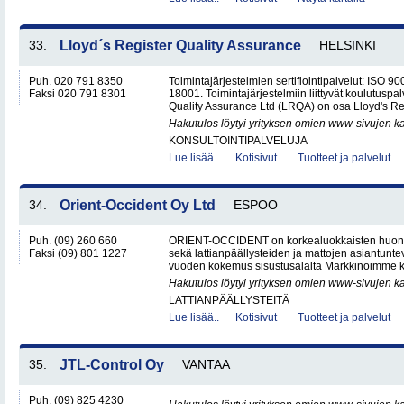
33.
Lloyd´s Register Quality Assurance
HELSINKI
Puh. 020 791 8350
Toimintajärjestelmien sertifiointipalvelut: ISO
Faksi 020 791 8301
18001. Toimintajärjestelmiin liittyvät koulutuspal
Quality Assurance Ltd (LRQA) on osa Lloyd's Re
Hakutulos löytyi yrityksen omien www-sivujen ka
KONSULTOINTIPALVELUJA
Lue lisää..
Kotisivut
Tuotteet ja palvelut
34.
Orient-Occident Oy Ltd
ESPOO
Puh. (09) 260 660
ORIENT-OCCIDENT on korkealuokkaisten huone
Faksi (09) 801 1227
sekä lattianpäällysteiden ja mattojen asiantunteva
vuoden kokemus sisustusalalta Markkinoimme k
Hakutulos löytyi yrityksen omien www-sivujen ka
LATTIANPÄÄLLYSTEITÄ
Lue lisää..
Kotisivut
Tuotteet ja palvelut
35.
JTL-Control Oy
VANTAA
Puh. (09) 825 4230