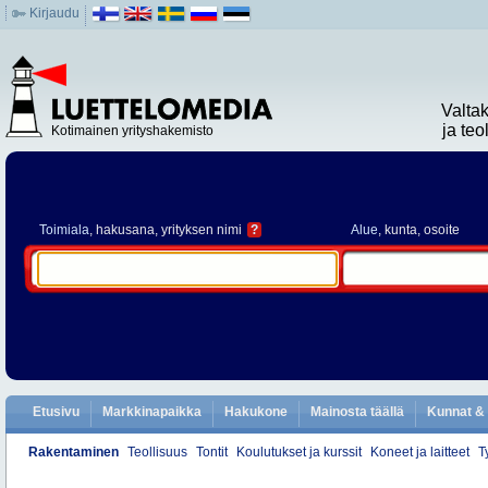
Kirjaudu
Valta
ja te
Kotimainen yrityshakemisto
Toimiala
, hakusana, yrityksen nimi
?
Alue
, kunta, osoite
Etusivu
Markkinapaikka
Hakukone
Mainosta täällä
Kunnat & 
Rakentaminen
Teollisuus
Tontit
Koulutukset ja kurssit
Koneet ja laitteet
T