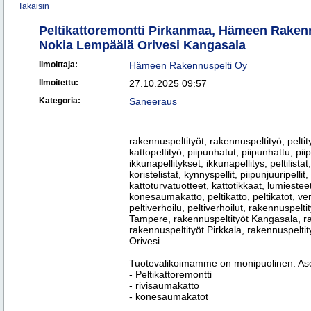
Takaisin
Peltikattoremontti Pirkanmaa, Hämeen Rakenn
Nokia Lempäälä Orivesi Kangasala
Ilmoittaja:
Hämeen Rakennuspelti Oy
Ilmoitettu:
27.10.2025 09:57
Kategoria:
Saneeraus
rakennuspeltityöt, rakennuspeltityö, peltityö
kattopeltityö, piipunhatut, piipunhattu, piip
ikkunapellitykset, ikkunapellitys, peltilistat,
koristelistat, kynnyspellit, piipunjuuripelli
kattoturvatuotteet, kattotikkaat, lumiest
konesaumakatto, peltikatto, peltikatot, verho
peltiverhoilu, peltiverhoilut, rakennuspelt
Tampere, rakennuspeltityöt Kangasala, ra
rakennuspeltityöt Pirkkala, rakennuspelti
Orivesi
Tuotevalikoimamme on monipuolinen. 
- Peltikattoremontti
- rivisaumakatto
- konesaumakatot