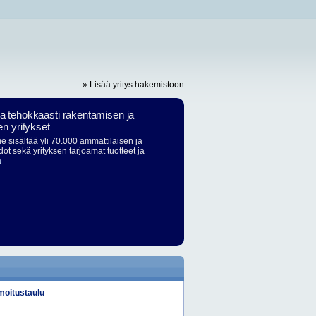
» Lisää yritys hakemistoon
ja tehokkaasti rakentamisen ja
en yritykset
 sisältää yli 70.000 ammattilaisen ja
dot sekä yrityksen tarjoamat tuotteet ja
ä
lmoitustaulu