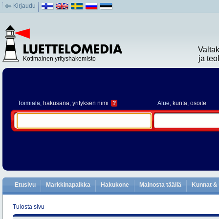
Kirjaudu
Valta
ja te
Kotimainen yrityshakemisto
Toimiala
, hakusana, yrityksen nimi
?
Alue
, kunta, osoite
Etusivu
Markkinapaikka
Hakukone
Mainosta täällä
Kunnat & 
Tulosta sivu