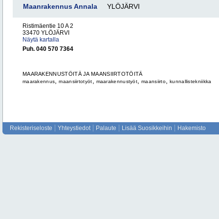
Maanrakennus Annala
YLÖJÄRVI
Ristimäentie 10 A 2
33470 YLÖJÄRVI
Näytä kartalla
Puh. 040 570 7364
MAARAKENNUSTÖITÄ JA MAANSIIRTOTÖITÄ
,
,
,
,
maarakennus
maansiirtotyöt
maarakennustyöt
maansiirto
kunnallistekniikka
Rekisteriseloste
Yhteystiedot
Palaute
Lisää Suosikkeihin
Hakemisto