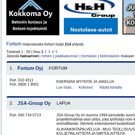
Fortum
Hakusanalla fortum löytyi
214
yritystä.
Tulokset 1 - 50 | Sivu
1
2
3
4
5
Järjestä
hakuarvon
|
nimen
|
paikkakunnan
|
toimialan
|
tietomäärän
mukaan
1.
Fortum Oyj
FORTUM
Puh. 010 4511
ENERGIAN MYYNTIÄ JA JAKELUA
Puh. 0800 1 9001
Lue lisää..
Kotisivut
Näytä kartalla
2.
JSA-Group Oy
LAPUA
Puh. 040 734 0713
JSA-Group Oy on vuonna 1994 perustettu suoma
projektinhallinta-alan yritys, joka työllistää no
ammattilaista. Olemme erikoistuneet tuotantolai
ALIHANKINTAPALVELUJA - MUU TEOLLISUUS
KULJETINLAITTEITA JA SIIRTOLAITTEITA