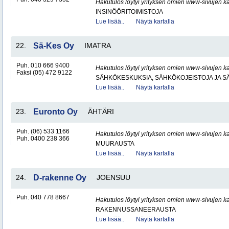
Hakutulos löytyi yrityksen omien www-sivujen ka
INSINÖÖRITOIMISTOJA
Lue lisää..
Näytä kartalla
22.
Sä-Kes Oy
IMATRA
Puh. 010 666 9400
Hakutulos löytyi yrityksen omien www-sivujen ka
Faksi (05) 472 9122
SÄHKÖKESKUKSIA, SÄHKÖKOJEISTOJA JA S
Lue lisää..
Näytä kartalla
23.
Euronto Oy
ÄHTÄRI
Puh. (06) 533 1166
Hakutulos löytyi yrityksen omien www-sivujen ka
Puh. 0400 238 366
MUURAUSTA
Lue lisää..
Näytä kartalla
24.
D-rakenne Oy
JOENSUU
Puh. 040 778 8667
Hakutulos löytyi yrityksen omien www-sivujen ka
RAKENNUSSANEERAUSTA
Lue lisää..
Näytä kartalla