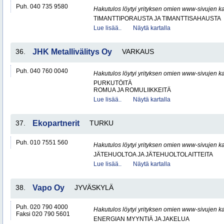
Puh. 040 735 9580
Hakutulos löytyi yrityksen omien www-sivujen ka
TIMANTTIPORAUSTA JA TIMANTTISAHAUSTA
Lue lisää..
Näytä kartalla
36.
JHK Metallivälitys Oy
VARKAUS
Puh. 040 760 0040
Hakutulos löytyi yrityksen omien www-sivujen ka
PURKUTÖITÄ
ROMUA JA ROMULIIKKEITÄ
Lue lisää..
Näytä kartalla
37.
Ekopartnerit
TURKU
Puh. 010 7551 560
Hakutulos löytyi yrityksen omien www-sivujen ka
JÄTEHUOLTOA JA JÄTEHUOLTOLAITTEITA
Lue lisää..
Näytä kartalla
38.
Vapo Oy
JYVÄSKYLÄ
Puh. 020 790 4000
Hakutulos löytyi yrityksen omien www-sivujen ka
Faksi 020 790 5601
ENERGIAN MYYNTIÄ JA JAKELUA