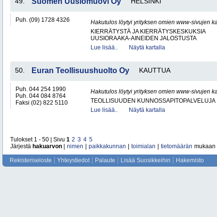
49.
Suomen Uusiomuovi Oy
HELSINKI
Puh. (09) 1728 4326
Hakutulos löytyi yrityksen omien www-sivujen ka
KIERRÄTYSTÄ JA KIERRÄTYSKESKUKSIA
UUSIORAAKA-AINEIDEN JALOSTUSTA
Lue lisää..
Näytä kartalla
50.
Euran Teollisuushuolto Oy
KAUTTUA
Puh. 044 254 1990
Hakutulos löytyi yrityksen omien www-sivujen ka
Puh. 044 084 8764
TEOLLISUUDEN KUNNOSSAPITOPALVELUJA
Faksi (02) 822 5110
Lue lisää..
Näytä kartalla
Tulokset 1 - 50 | Sivu
1
2
3
4
5
Järjestä
hakuarvon
|
nimen
|
paikkakunnan
|
toimialan
|
tietomäärän
mukaan
Rekisteriseloste
Yhteystiedot
Palaute
Lisää Suosikkeihin
Hakemisto