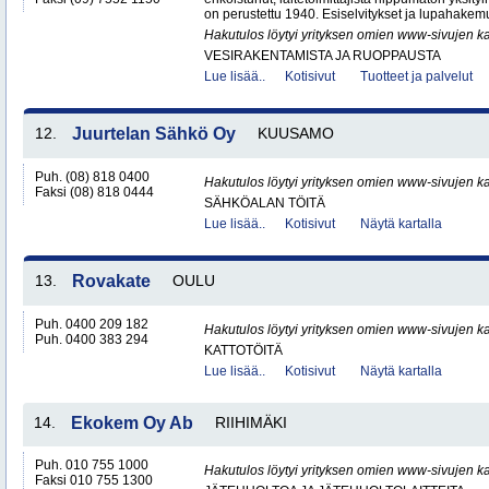
on perustettu 1940. Esiselvitykset ja lupahakemu
Hakutulos löytyi yrityksen omien www-sivujen ka
VESIRAKENTAMISTA JA RUOPPAUSTA
Lue lisää..
Kotisivut
Tuotteet ja palvelut
12.
Juurtelan Sähkö Oy
KUUSAMO
Puh. (08) 818 0400
Hakutulos löytyi yrityksen omien www-sivujen ka
Faksi (08) 818 0444
SÄHKÖALAN TÖITÄ
Lue lisää..
Kotisivut
Näytä kartalla
13.
Rovakate
OULU
Puh. 0400 209 182
Hakutulos löytyi yrityksen omien www-sivujen ka
Puh. 0400 383 294
KATTOTÖITÄ
Lue lisää..
Kotisivut
Näytä kartalla
14.
Ekokem Oy Ab
RIIHIMÄKI
Puh. 010 755 1000
Hakutulos löytyi yrityksen omien www-sivujen ka
Faksi 010 755 1300