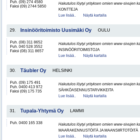
Puh. (09) 274 4580
Hakutulos löytyi yrityksen omien www-sivujen ka
Faksi (09) 2744 5850
KONTTEJA
Lue lisää..
Näytä kartalla
29.
Insinööritoimisto Uusimäki Oy
OULU
Puh. (08) 311 8652
Hakutulos löytyi yrityksen omien www-sivujen ka
Puh. 040 528 3552
INSINÖÖRITOIMISTOJA
Faksi (08) 311 8657
Lue lisää..
Näytä kartalla
30.
Täubler Oy
HELSINKI
Puh. (09) 175 491
Hakutulos löytyi yrityksen omien www-sivujen ka
Puh. 0400 413 972
SÄHKÖASENNUSTARVIKKEITA
Faksi (09) 175 735
Lue lisää..
Näytä kartalla
31.
Tupala-Yhtymä Oy
LAMMI
Puh. 0400 165 338
Hakutulos löytyi yrityksen omien www-sivujen ka
MAARAKENNUSTÖITÄ JA MAANSIIRTOTÖITÄ
Lue lisää..
Näytä kartalla