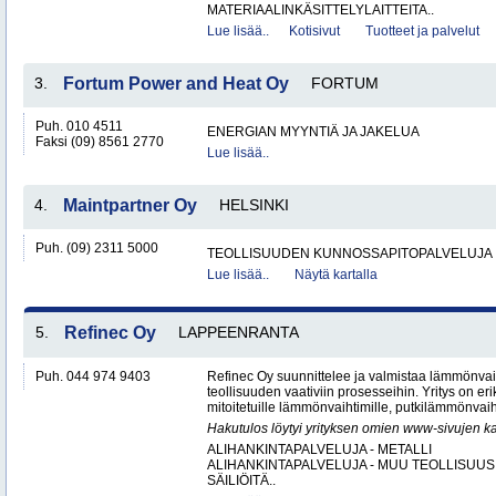
MATERIAALINKÄSITTELYLAITTEITA..
Lue lisää..
Kotisivut
Tuotteet ja palvelut
3.
Fortum Power and Heat Oy
FORTUM
Puh. 010 4511
ENERGIAN MYYNTIÄ JA JAKELUA
Faksi (09) 8561 2770
Lue lisää..
4.
Maintpartner Oy
HELSINKI
Puh. (09) 2311 5000
TEOLLISUUDEN KUNNOSSAPITOPALVELUJA
Lue lisää..
Näytä kartalla
5.
Refinec Oy
LAPPEENRANTA
Puh. 044 974 9403
Refinec Oy suunnittelee ja valmistaa lämmönvai
teollisuuden vaativiin prosesseihin. Yritys on er
mitoitetuille lämmönvaihtimille, putkilämmönvaih
Hakutulos löytyi yrityksen omien www-sivujen ka
ALIHANKINTAPALVELUJA - METALLI
ALIHANKINTAPALVELUJA - MUU TEOLLISUUS
SÄILIÖITÄ..