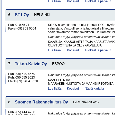
Lue lisää..
Kotisivut
Tuotteet ja palvelut
6.
ST1 Oy
HELSINKI
Puh. 010 55 711
St1 Oy:n tavoitteena on olla johtava CO2 –hyvä
Faksi (09) 803 0004
valmistaja. Vastuullisella ja tuottoisalla liiketo
saavuttavamme tämän tavoitteen. Haluamme toi
Hakutulos löytyi yrityksen omien www-sivujen ka
KAASUJA, KAASULAITTEITA JA KAASUTARVIK
ÖLJYTUOTTEITA JA ÖLJYPALVELUJA
Lue lisää..
Kotisivut
Tuotteet ja palvelut
7.
Tekno-Kaivin Oy
ESPOO
Puh. (09) 540 4550
Hakutulos löytyi yrityksen omien www-sivujen ka
Puh. 050 555 2023
KAAPELOINTIA
Faksi (09) 5404 5520
MAARAKENNUSTÖITÄ JA MAANSIIRTOTÖITÄ
Lue lisää..
Kotisivut
Näytä kartalla
8.
Suomen Rakennelujitus Oy
LAMPIKANGAS
Puh. (05) 414 4260
Hakutulos löytyi yrityksen omien www-sivujen ka