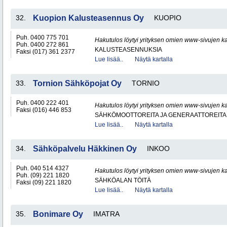
32.
Kuopion Kalusteasennus Oy
KUOPIO
Puh. 0400 775 701
Hakutulos löytyi yrityksen omien www-sivujen ka
Puh. 0400 272 861
KALUSTEASENNUKSIA
Faksi (017) 361 2377
Lue lisää..
Näytä kartalla
33.
Tornion Sähköpojat Oy
TORNIO
Puh. 0400 222 401
Hakutulos löytyi yrityksen omien www-sivujen ka
Faksi (016) 446 853
SÄHKÖMOOTTOREITA JA GENERAATTOREITA
Lue lisää..
Näytä kartalla
34.
Sähköpalvelu Häkkinen Oy
INKOO
Puh. 040 514 4327
Hakutulos löytyi yrityksen omien www-sivujen ka
Puh. (09) 221 1820
SÄHKÖALAN TÖITÄ
Faksi (09) 221 1820
Lue lisää..
Näytä kartalla
35.
Bonimare Oy
IMATRA