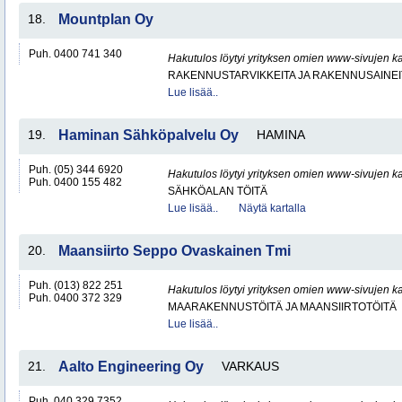
18.
Mountplan Oy
Puh. 0400 741 340
Hakutulos löytyi yrityksen omien www-sivujen ka
RAKENNUSTARVIKKEITA JA RAKENNUSAINEI
Lue lisää..
19.
Haminan Sähköpalvelu Oy
HAMINA
Puh. (05) 344 6920
Hakutulos löytyi yrityksen omien www-sivujen ka
Puh. 0400 155 482
SÄHKÖALAN TÖITÄ
Lue lisää..
Näytä kartalla
20.
Maansiirto Seppo Ovaskainen Tmi
Puh. (013) 822 251
Hakutulos löytyi yrityksen omien www-sivujen ka
Puh. 0400 372 329
MAARAKENNUSTÖITÄ JA MAANSIIRTOTÖITÄ
Lue lisää..
21.
Aalto Engineering Oy
VARKAUS
Puh. 040 329 7352