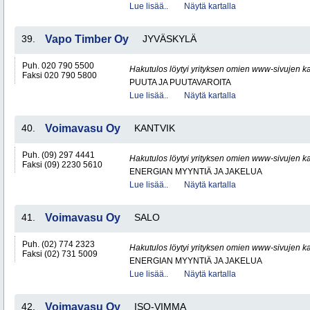
Lue lisää..
Näytä kartalla
39.
Vapo Timber Oy
JYVÄSKYLÄ
Puh. 020 790 5500
Hakutulos löytyi yrityksen omien www-sivujen ka
Faksi 020 790 5800
PUUTA JA PUUTAVAROITA
Lue lisää..
Näytä kartalla
40.
Voimavasu Oy
KANTVIK
Puh. (09) 297 4441
Hakutulos löytyi yrityksen omien www-sivujen ka
Faksi (09) 2230 5610
ENERGIAN MYYNTIÄ JA JAKELUA
Lue lisää..
Näytä kartalla
41.
Voimavasu Oy
SALO
Puh. (02) 774 2323
Hakutulos löytyi yrityksen omien www-sivujen ka
Faksi (02) 731 5009
ENERGIAN MYYNTIÄ JA JAKELUA
Lue lisää..
Näytä kartalla
42.
Voimavasu Oy
ISO-VIMMA