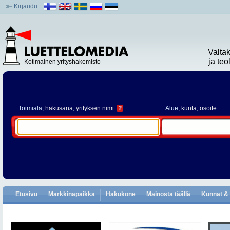
Kirjaudu
Valta
ja te
Kotimainen yrityshakemisto
Toimiala
, hakusana, yrityksen nimi
?
Alue
, kunta, osoite
Etusivu
Markkinapaikka
Hakukone
Mainosta täällä
Kunnat & 