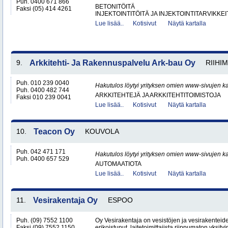
Puh. 0400 671 866
BETONITÖITÄ
Faksi (05) 414 4261
INJEKTOINTITÖITÄ JA INJEKTOINTITARVIKKEI
Lue lisää..
Kotisivut
Näytä kartalla
9.
Arkkitehti- Ja Rakennuspalvelu Ark-bau Oy
RIIHIM
Puh. 010 239 0040
Hakutulos löytyi yrityksen omien www-sivujen ka
Puh. 0400 482 744
ARKKITEHTEJÄ JA ARKKITEHTITOIMISTOJA
Faksi 010 239 0041
Lue lisää..
Kotisivut
Näytä kartalla
10.
Teacon Oy
KOUVOLA
Puh. 042 471 171
Hakutulos löytyi yrityksen omien www-sivujen ka
Puh. 0400 657 529
AUTOMAATIOTA
Lue lisää..
Kotisivut
Näytä kartalla
11.
Vesirakentaja Oy
ESPOO
Puh. (09) 7552 1100
Oy Vesirakentaja on vesistöjen ja vesirakenteid
Faksi (09) 7552 1150
erikoistunut, laitetoimittajista riippumaton yksity