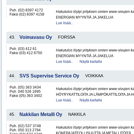
Puh. (02) 8397 4172
Hakutulos löytyi yrityksen omien www-sivujen ka
Faksi (02) 8397 4158
ENERGIAN MYYNTIÄ JA JAKELUA
Lue lisää..
43.
Voimavasu Oy
FORSSA
Puh. (03) 412 61
Hakutulos löytyi yrityksen omien www-sivujen ka
Faksi (03) 412 6750
ENERGIAN MYYNTIÄ JA JAKELUA
Lue lisää..
Näytä kartalla
44.
SVS Supervise Service Oy
VOIKKAA
Puh. (05) 363 3434
Hakutulos löytyi yrityksen omien www-sivujen ka
Puh. 040 526 1695
HÖYRYKATTILOITA JA LÄMPÖKATTILOITA JA
Faksi (05) 363 3402
Lue lisää..
Näytä kartalla
45.
Nakkilan Metalli Oy
NAKKILA
Puh. (02) 537 3748
Hakutulos löytyi yrityksen omien www-sivujen ka
Puh. 050 313 2794
KONEPAJATEOLLISUUTTA JA METALLITÖITÄ