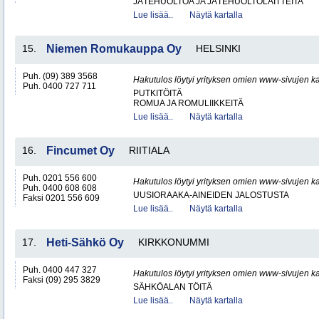
JÄTEHUOLTOA JA JÄTEHUOLTOLAITTEITA
Lue lisää..
Näytä kartalla
15.
Niemen Romukauppa Oy
HELSINKI
Puh. (09) 389 3568
Hakutulos löytyi yrityksen omien www-sivujen ka
Puh. 0400 727 711
PUTKITÖITÄ
ROMUA JA ROMULIIKKEITÄ
Lue lisää..
Näytä kartalla
16.
Fincumet Oy
RIITIALA
Puh. 0201 556 600
Hakutulos löytyi yrityksen omien www-sivujen ka
Puh. 0400 608 608
UUSIORAAKA-AINEIDEN JALOSTUSTA
Faksi 0201 556 609
Lue lisää..
Näytä kartalla
17.
Heti-Sähkö Oy
KIRKKONUMMI
Puh. 0400 447 327
Hakutulos löytyi yrityksen omien www-sivujen ka
Faksi (09) 295 3829
SÄHKÖALAN TÖITÄ
Lue lisää..
Näytä kartalla