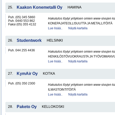
25.
Kaakon Konemetalli Oy
HAMINA
Puh. (05) 345 5860
Hakutulos löytyi yrityksen omien www-sivujen ka
Puh. 0440 553 862
KONEPAJATEOLLISUUTTA JA METALLITÖITÄ
Faksi (05) 355 4132
Lue lisää..
Näytä kartalla
26.
Studentwork
HELSINKI
Puh. 044 255 4436
Hakutulos löytyi yrityksen omien www-sivujen ka
HENKILÖSTÖVUOKRAUSTA JA TYÖVOIMANV
Lue lisää..
Näytä kartalla
27.
KymAir Oy
KOTKA
Puh. (05) 350 2300
Hakutulos löytyi yrityksen omien www-sivujen ka
ILMASTOINTITÖITÄ
Lue lisää..
Näytä kartalla
28.
Paketo Oy
KELLOKOSKI