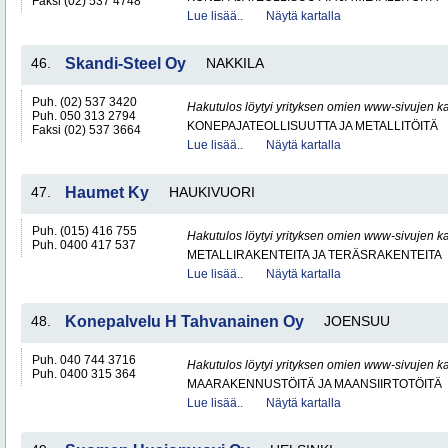
Faksi (02) 537 4748
Lue lisää..
Näytä kartalla
46.
Skandi-Steel Oy
NAKKILA
Puh. (02) 537 3420
Hakutulos löytyi yrityksen omien www-sivujen ka
Puh. 050 313 2794
KONEPAJATEOLLISUUTTA JA METALLITÖITÄ
Faksi (02) 537 3664
Lue lisää..
Näytä kartalla
47.
Haumet Ky
HAUKIVUORI
Puh. (015) 416 755
Hakutulos löytyi yrityksen omien www-sivujen ka
Puh. 0400 417 537
METALLIRAKENTEITA JA TERÄSRAKENTEITA
Lue lisää..
Näytä kartalla
48.
Konepalvelu H Tahvanainen Oy
JOENSUU
Puh. 040 744 3716
Hakutulos löytyi yrityksen omien www-sivujen ka
Puh. 0400 315 364
MAARAKENNUSTÖITÄ JA MAANSIIRTOTÖITÄ
Lue lisää..
Näytä kartalla