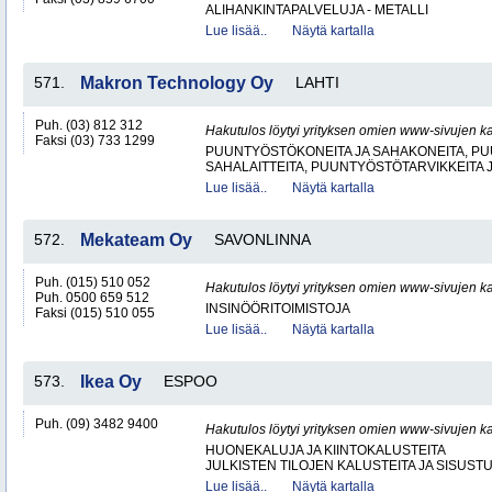
ALIHANKINTAPALVELUJA - METALLI
Lue lisää..
Näytä kartalla
571.
Makron Technology Oy
LAHTI
Puh. (03) 812 312
Hakutulos löytyi yrityksen omien www-sivujen ka
Faksi (03) 733 1299
PUUNTYÖSTÖKONEITA JA SAHAKONEITA, PU
SAHALAITTEITA, PUUNTYÖSTÖTARVIKKEITA 
Lue lisää..
Näytä kartalla
572.
Mekateam Oy
SAVONLINNA
Puh. (015) 510 052
Hakutulos löytyi yrityksen omien www-sivujen ka
Puh. 0500 659 512
INSINÖÖRITOIMISTOJA
Faksi (015) 510 055
Lue lisää..
Näytä kartalla
573.
Ikea Oy
ESPOO
Puh. (09) 3482 9400
Hakutulos löytyi yrityksen omien www-sivujen ka
HUONEKALUJA JA KIINTOKALUSTEITA
JULKISTEN TILOJEN KALUSTEITA JA SISUST
Lue lisää..
Näytä kartalla