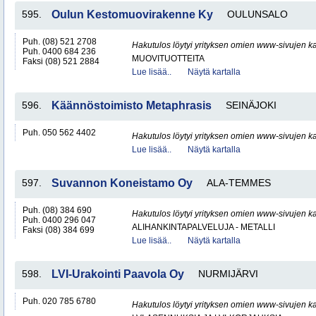
595.
Oulun Kestomuovirakenne Ky
OULUNSALO
Puh. (08) 521 2708
Hakutulos löytyi yrityksen omien www-sivujen ka
Puh. 0400 684 236
MUOVITUOTTEITA
Faksi (08) 521 2884
Lue lisää..
Näytä kartalla
596.
Käännöstoimisto Metaphrasis
SEINÄJOKI
Puh. 050 562 4402
Hakutulos löytyi yrityksen omien www-sivujen ka
Lue lisää..
Näytä kartalla
597.
Suvannon Koneistamo Oy
ALA-TEMMES
Puh. (08) 384 690
Hakutulos löytyi yrityksen omien www-sivujen ka
Puh. 0400 296 047
ALIHANKINTAPALVELUJA - METALLI
Faksi (08) 384 699
Lue lisää..
Näytä kartalla
598.
LVI-Urakointi Paavola Oy
NURMIJÄRVI
Puh. 020 785 6780
Hakutulos löytyi yrityksen omien www-sivujen ka