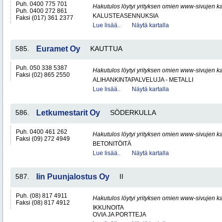
Puh. 0400 775 701
Hakutulos löytyi yrityksen omien www-sivujen ka
Puh. 0400 272 861
KALUSTEASENNUKSIA
Faksi (017) 361 2377
Lue lisää..
Näytä kartalla
585.
Euramet Oy
KAUTTUA
Puh. 050 338 5387
Hakutulos löytyi yrityksen omien www-sivujen ka
Faksi (02) 865 2550
ALIHANKINTAPALVELUJA - METALLI
Lue lisää..
Näytä kartalla
586.
Letkumestarit Oy
SÖDERKULLA
Puh. 0400 461 262
Hakutulos löytyi yrityksen omien www-sivujen ka
Faksi (09) 272 4949
BETONITÖITÄ
Lue lisää..
Näytä kartalla
587.
Iin Puunjalostus Oy
II
Puh. (08) 817 4911
Hakutulos löytyi yrityksen omien www-sivujen ka
Faksi (08) 817 4912
IKKUNOITA
OVIA JA PORTTEJA