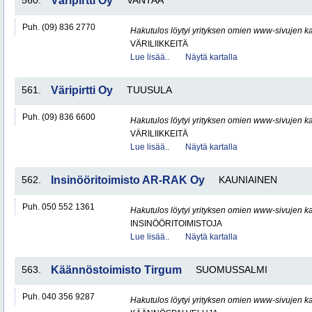
560.
Väripirtti Oy
VANTAA
Puh. (09) 836 2770
Hakutulos löytyi yrityksen omien www-sivujen ka
VÄRILIIKKEITÄ
Lue lisää..
Näytä kartalla
561.
Väripirtti Oy
TUUSULA
Puh. (09) 836 6600
Hakutulos löytyi yrityksen omien www-sivujen ka
VÄRILIIKKEITÄ
Lue lisää..
Näytä kartalla
562.
Insinööritoimisto AR-RAK Oy
KAUNIAINEN
Puh. 050 552 1361
Hakutulos löytyi yrityksen omien www-sivujen ka
INSINÖÖRITOIMISTOJA
Lue lisää..
Näytä kartalla
563.
Käännöstoimisto Tirgum
SUOMUSSALMI
Puh. 040 356 9287
Hakutulos löytyi yrityksen omien www-sivujen ka