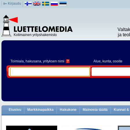
Kirjaudu
Valta
ja te
Kotimainen yrityshakemisto
Toimiala
, hakusana, yrityksen nimi
?
Alue
, kunta, osoite
Etusivu
Markkinapaikka
Hakukone
Mainosta täällä
Kunnat & 