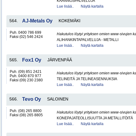
KÄÄNNÖSPALVELUJA
Lue lisää..
Näytä kartalla
564.
AJ-Metals Oy
KOKEMÄKI
Puh. 0400 786 699
Hakutulos löytyi yrityksen omien www-sivujen ka
Faksi (02) 546 2424
ALIHANKINTAPALVELUJA - METALLI
Lue lisää..
Näytä kartalla
565.
Fox1 Oy
JÄRVENPÄÄ
Puh. (09) 851 2421
Hakutulos löytyi yrityksen omien www-sivujen ka
Puh. 0400 870 977
TELINEITÄ JA TELINEASENNUKSIA
Faksi (09) 230 2380
Lue lisää..
Näytä kartalla
566.
Tevo Oy
SALOINEN
Puh. (08) 265 8800
Hakutulos löytyi yrityksen omien www-sivujen ka
Faksi (08) 265 8805
KONEPAJATEOLLISUUTTA JA METALLITÖITÄ
Lue lisää..
Näytä kartalla