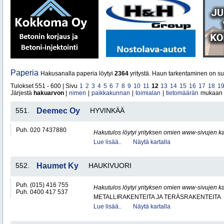
Paperia
Hakusanalla paperia löytyi
2364
yritystä. Haun tarkentaminen on su
Tulokset 551 - 600 | Sivu
1
2
3
4
5
6
7
8
9
10
11
12
13
14
15
16
17
18
1
Järjestä
hakuarvon
|
nimen
|
paikkakunnan
|
toimialan
|
tietomäärän
mukaan
551.
Deemec Oy
HYVINKÄÄ
Puh. 020 7437880
Hakutulos löytyi yrityksen omien www-sivujen ka
Lue lisää..
Näytä kartalla
552.
Haumet Ky
HAUKIVUORI
Puh. (015) 416 755
Hakutulos löytyi yrityksen omien www-sivujen ka
Puh. 0400 417 537
METALLIRAKENTEITA JA TERÄSRAKENTEITA
Lue lisää..
Näytä kartalla