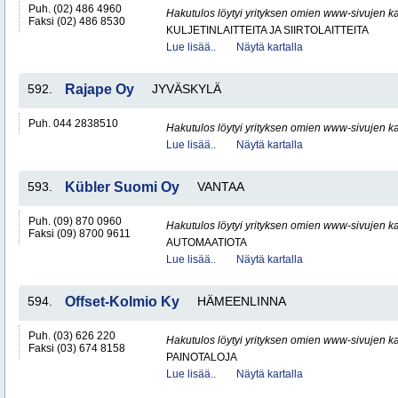
Puh. (02) 486 4960
Hakutulos löytyi yrityksen omien www-sivujen ka
Faksi (02) 486 8530
KULJETINLAITTEITA JA SIIRTOLAITTEITA
Lue lisää..
Näytä kartalla
592.
Rajape Oy
JYVÄSKYLÄ
Puh. 044 2838510
Hakutulos löytyi yrityksen omien www-sivujen ka
Lue lisää..
Näytä kartalla
593.
Kübler Suomi Oy
VANTAA
Puh. (09) 870 0960
Hakutulos löytyi yrityksen omien www-sivujen ka
Faksi (09) 8700 9611
AUTOMAATIOTA
Lue lisää..
Näytä kartalla
594.
Offset-Kolmio Ky
HÄMEENLINNA
Puh. (03) 626 220
Hakutulos löytyi yrityksen omien www-sivujen ka
Faksi (03) 674 8158
PAINOTALOJA
Lue lisää..
Näytä kartalla