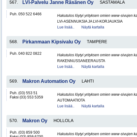
567.
LVI-Palvelu Janne Räsänen Oy
SASTAMALA
Puh. 050 522 6466
Hakutulos löytyi yrityksen omien www-sivujen ka
LVI-ASENNUKSIA JA LVI-KORJAUKSIA
Lue lisää..
Näytä kartalla
568.
Pirkanmaan Kipsivalu Oy
TAMPERE
Puh. 040 822 0822
Hakutulos löytyi yrityksen omien www-sivujen ka
RAKENNUSSANEERAUSTA
Lue lisää..
Näytä kartalla
569.
Makron Automation Oy
LAHTI
Puh. (03) 553 51
Hakutulos löytyi yrityksen omien www-sivujen ka
Faksi (03) 553 5359
AUTOMAATIOTA
Lue lisää..
Näytä kartalla
570.
Makron Oy
HOLLOLA
Puh. (03) 859 500
Hakutulos löytyi yrityksen omien www-sivujen ka
Faksi (03) 859 6700