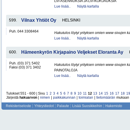
LVI-ASENNUKSIA JA LVI-KORJAUKSIA
Lue lisää..
Näytä kartalla
599.
Vilnax Yhtiöt Oy
HELSINKI
Puh. 044 3308464
Hakutulos löytyi yrityksen omien www-sivujen ka
Lue lisää..
Näytä kartalla
600.
Hämeenkyrön Kirjapaino Veljekset Eloranta Ay
Puh. (03) 371 5402
Hakutulos löytyi yrityksen omien www-sivujen ka
Faksi (03) 371 3402
PAINOTALOJA
Lue lisää..
Näytä kartalla
Tulokset 551 - 600 | Sivu
1
2
3
4
5
6
7
8
9
10
11
12
13
14
15
16
17
18
1
Järjestä
hakuarvon
|
nimen
|
paikkakunnan
|
toimialan
|
tietomäärän
mukaan
Rekisteriseloste
Yhteystiedot
Palaute
Lisää Suosikkeihin
Hakemisto