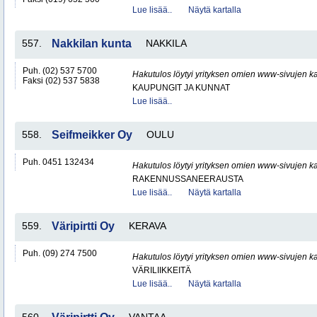
Lue lisää..
Näytä kartalla
557.
Nakkilan kunta
NAKKILA
Puh. (02) 537 5700
Hakutulos löytyi yrityksen omien www-sivujen ka
Faksi (02) 537 5838
KAUPUNGIT JA KUNNAT
Lue lisää..
558.
Seifmeikker Oy
OULU
Puh. 0451 132434
Hakutulos löytyi yrityksen omien www-sivujen ka
RAKENNUSSANEERAUSTA
Lue lisää..
Näytä kartalla
559.
Väripirtti Oy
KERAVA
Puh. (09) 274 7500
Hakutulos löytyi yrityksen omien www-sivujen ka
VÄRILIIKKEITÄ
Lue lisää..
Näytä kartalla