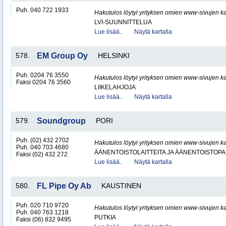
Puh. 040 722 1933
Hakutulos löytyi yrityksen omien www-sivujen ka
LVI-SUUNNITTELUA
Lue lisää..
Näytä kartalla
578.
EM Group Oy
HELSINKI
Puh. 0204 76 3550
Hakutulos löytyi yrityksen omien www-sivujen ka
Faksi 0204 76 3560
LIIKELAHJOJA
Lue lisää..
Näytä kartalla
579.
Soundgroup
PORI
Puh. (02) 432 2702
Hakutulos löytyi yrityksen omien www-sivujen ka
Puh. 040 703 4680
ÄÄNENTOISTOLAITTEITA JA ÄÄNENTOISTOP
Faksi (02) 432 272
Lue lisää..
Näytä kartalla
580.
FL Pipe Oy Ab
KAUSTINEN
Puh. 020 710 9720
Hakutulos löytyi yrityksen omien www-sivujen ka
Puh. 040 763 1218
PUTKIA
Faksi (06) 832 9495