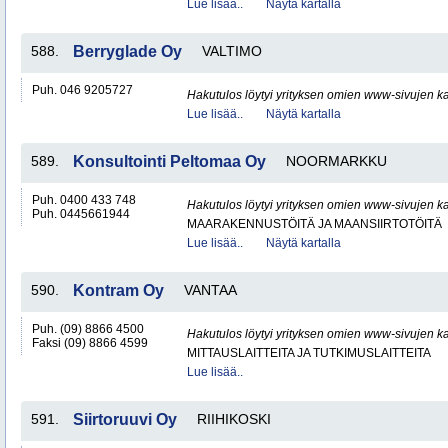
Lue lisää..
Näytä kartalla
588.
Berryglade Oy
VALTIMO
Puh. 046 9205727
Hakutulos löytyi yrityksen omien www-sivujen ka
Lue lisää..
Näytä kartalla
589.
Konsultointi Peltomaa Oy
NOORMARKKU
Puh. 0400 433 748
Hakutulos löytyi yrityksen omien www-sivujen ka
Puh. 0445661944
MAARAKENNUSTÖITÄ JA MAANSIIRTOTÖITÄ
Lue lisää..
Näytä kartalla
590.
Kontram Oy
VANTAA
Puh. (09) 8866 4500
Hakutulos löytyi yrityksen omien www-sivujen ka
Faksi (09) 8866 4599
MITTAUSLAITTEITA JA TUTKIMUSLAITTEITA
Lue lisää..
591.
Siirtoruuvi Oy
RIIHIKOSKI