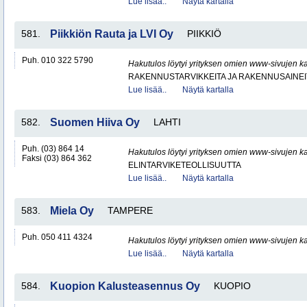
Lue lisää..
Näytä kartalla
581.
Piikkiön Rauta ja LVI Oy
PIIKKIÖ
Puh. 010 322 5790
Hakutulos löytyi yrityksen omien www-sivujen ka
RAKENNUSTARVIKKEITA JA RAKENNUSAINEI
Lue lisää..
Näytä kartalla
582.
Suomen Hiiva Oy
LAHTI
Puh. (03) 864 14
Hakutulos löytyi yrityksen omien www-sivujen ka
Faksi (03) 864 362
ELINTARVIKETEOLLISUUTTA
Lue lisää..
Näytä kartalla
583.
Miela Oy
TAMPERE
Puh. 050 411 4324
Hakutulos löytyi yrityksen omien www-sivujen ka
Lue lisää..
Näytä kartalla
584.
Kuopion Kalusteasennus Oy
KUOPIO