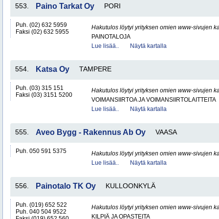
553.
Paino Tarkat Oy
PORI
Puh. (02) 632 5959
Hakutulos löytyi yrityksen omien www-sivujen ka
Faksi (02) 632 5955
PAINOTALOJA
Lue lisää..
Näytä kartalla
554.
Katsa Oy
TAMPERE
Puh. (03) 315 151
Hakutulos löytyi yrityksen omien www-sivujen ka
Faksi (03) 3151 5200
VOIMANSIIRTOA JA VOIMANSIIRTOLAITTEITA
Lue lisää..
Näytä kartalla
555.
Aveo Bygg - Rakennus Ab Oy
VAASA
Puh. 050 591 5375
Hakutulos löytyi yrityksen omien www-sivujen ka
Lue lisää..
Näytä kartalla
556.
Painotalo TK Oy
KULLOONKYLÄ
Puh. (019) 652 522
Hakutulos löytyi yrityksen omien www-sivujen ka
Puh. 040 504 9522
KILPIÄ JA OPASTEITA
Faksi (019) 652 560