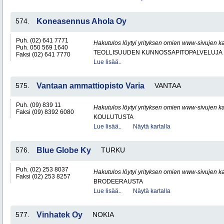
574.
Koneasennus Ahola Oy
Puh. (02) 641 7771
Hakutulos löytyi yrityksen omien www-sivujen ka
Puh. 050 569 1640
TEOLLISUUDEN KUNNOSSAPITOPALVELUJA
Faksi (02) 641 7770
Lue lisää..
575.
Vantaan ammattiopisto Varia
VANTAA
Puh. (09) 839 11
Hakutulos löytyi yrityksen omien www-sivujen ka
Faksi (09) 8392 6080
KOULUTUSTA
Lue lisää..
Näytä kartalla
576.
Blue Globe Ky
TURKU
Puh. (02) 253 8037
Hakutulos löytyi yrityksen omien www-sivujen ka
Faksi (02) 253 8257
BRODEERAUSTA
Lue lisää..
Näytä kartalla
577.
Vinhatek Oy
NOKIA