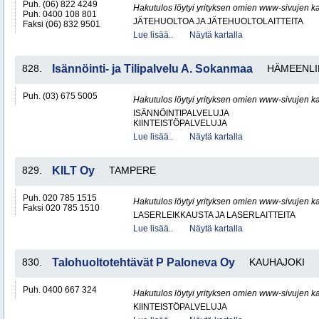
Puh. (06) 822 4249
Hakutulos löytyi yrityksen omien www-sivujen ka
Puh. 0400 108 801
JÄTEHUOLTOA JA JÄTEHUOLTOLAITTEITA
Faksi (06) 832 9501
Lue lisää..
Näytä kartalla
828.
Isännöinti- ja Tilipalvelu A. Sokanmaa
HÄMEENLI
Puh. (03) 675 5005
Hakutulos löytyi yrityksen omien www-sivujen ka
ISÄNNÖINTIPALVELUJA
KIINTEISTÖPALVELUJA
Lue lisää..
Näytä kartalla
829.
KILT Oy
TAMPERE
Puh. 020 785 1515
Hakutulos löytyi yrityksen omien www-sivujen ka
Faksi 020 785 1510
LASERLEIKKAUSTA JA LASERLAITTEITA
Lue lisää..
Näytä kartalla
830.
Talohuoltotehtävät P Paloneva Oy
KAUHAJOKI
Puh. 0400 667 324
Hakutulos löytyi yrityksen omien www-sivujen ka
KIINTEISTÖPALVELUJA