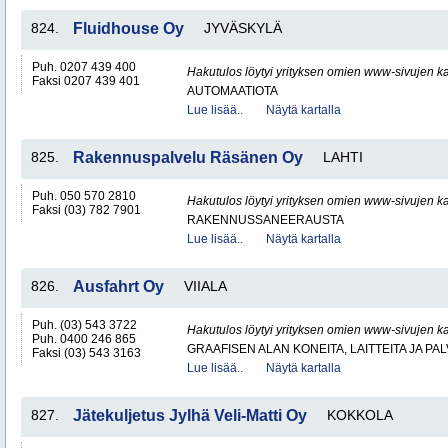
824.
Fluidhouse Oy
JYVÄSKYLÄ
Puh. 0207 439 400
Hakutulos löytyi yrityksen omien www-sivujen ka
Faksi 0207 439 401
AUTOMAATIOTA
Lue lisää..
Näytä kartalla
825.
Rakennuspalvelu Räsänen Oy
LAHTI
Puh. 050 570 2810
Hakutulos löytyi yrityksen omien www-sivujen ka
Faksi (03) 782 7901
RAKENNUSSANEERAUSTA
Lue lisää..
Näytä kartalla
826.
Ausfahrt Oy
VIIALA
Puh. (03) 543 3722
Hakutulos löytyi yrityksen omien www-sivujen ka
Puh. 0400 246 865
GRAAFISEN ALAN KONEITA, LAITTEITA JA PA
Faksi (03) 543 3163
Lue lisää..
Näytä kartalla
827.
Jätekuljetus Jylhä Veli-Matti Oy
KOKKOLA