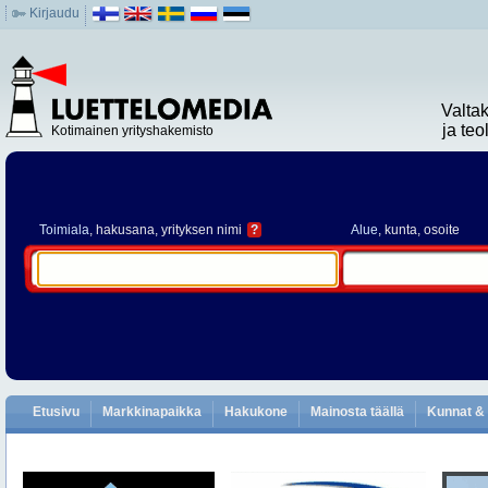
Kirjaudu
Valta
ja te
Kotimainen yrityshakemisto
Toimiala
, hakusana, yrityksen nimi
?
Alue
, kunta, osoite
Etusivu
Markkinapaikka
Hakukone
Mainosta täällä
Kunnat & 