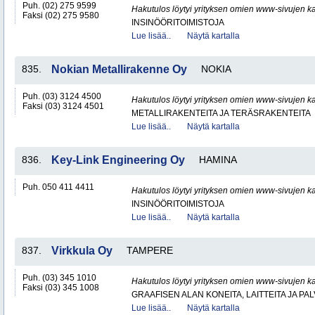
Puh. (02) 275 9599
Hakutulos löytyi yrityksen omien www-sivujen ka
Faksi (02) 275 9580
INSINÖÖRITOIMISTOJA
Lue lisää..
Näytä kartalla
835.
Nokian Metallirakenne Oy
NOKIA
Puh. (03) 3124 4500
Hakutulos löytyi yrityksen omien www-sivujen ka
Faksi (03) 3124 4501
METALLIRAKENTEITA JA TERÄSRAKENTEITA
Lue lisää..
Näytä kartalla
836.
Key-Link Engineering Oy
HAMINA
Puh. 050 411 4411
Hakutulos löytyi yrityksen omien www-sivujen ka
INSINÖÖRITOIMISTOJA
Lue lisää..
Näytä kartalla
837.
Virkkula Oy
TAMPERE
Puh. (03) 345 1010
Hakutulos löytyi yrityksen omien www-sivujen ka
Faksi (03) 345 1008
GRAAFISEN ALAN KONEITA, LAITTEITA JA PA
Lue lisää..
Näytä kartalla