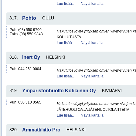
Lue lisää..
Näytä kartalla
817.
Pohto
OULU
Puh. (08) 550 9700
Hakutulos löytyi yrityksen omien www-sivujen ka
Faksi (08) 550 9843
KOULUTUSTA
Lue lisää..
Näytä kartalla
818.
Inert Oy
HELSINKI
Puh. 044 261 0004
Hakutulos löytyi yrityksen omien www-sivujen ka
Lue lisää..
Näytä kartalla
819.
Ympäristönhuolto Kotilainen Oy
KIVIJÄRVI
Puh. 050 310 0565
Hakutulos löytyi yrityksen omien www-sivujen ka
JÄTEHUOLTOA JA JÄTEHUOLTOLAITTEITA
Lue lisää..
Näytä kartalla
820.
Ammattiliitto Pro
HELSINKI