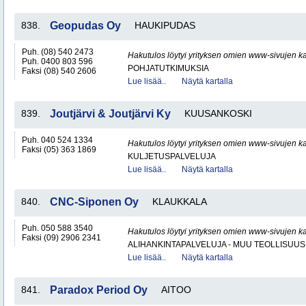
838.
Geopudas Oy
HAUKIPUDAS
Puh. (08) 540 2473
Hakutulos löytyi yrityksen omien www-sivujen ka
Puh. 0400 803 596
POHJATUTKIMUKSIA
Faksi (08) 540 2606
Lue lisää..
Näytä kartalla
839.
Joutjärvi & Joutjärvi Ky
KUUSANKOSKI
Puh. 040 524 1334
Hakutulos löytyi yrityksen omien www-sivujen ka
Faksi (05) 363 1869
KULJETUSPALVELUJA
Lue lisää..
Näytä kartalla
840.
CNC-Siponen Oy
KLAUKKALA
Puh. 050 588 3540
Hakutulos löytyi yrityksen omien www-sivujen ka
Faksi (09) 2906 2341
ALIHANKINTAPALVELUJA - MUU TEOLLISUUS
Lue lisää..
Näytä kartalla
841.
Paradox Period Oy
AITOO