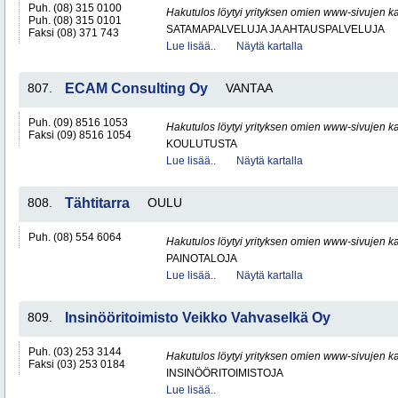
Puh. (08) 315 0100
Hakutulos löytyi yrityksen omien www-sivujen ka
Puh. (08) 315 0101
SATAMAPALVELUJA JA AHTAUSPALVELUJA
Faksi (08) 371 743
Lue lisää..
Näytä kartalla
807.
ECAM Consulting Oy
VANTAA
Puh. (09) 8516 1053
Hakutulos löytyi yrityksen omien www-sivujen ka
Faksi (09) 8516 1054
KOULUTUSTA
Lue lisää..
Näytä kartalla
808.
Tähtitarra
OULU
Puh. (08) 554 6064
Hakutulos löytyi yrityksen omien www-sivujen ka
PAINOTALOJA
Lue lisää..
Näytä kartalla
809.
Insinööritoimisto Veikko Vahvaselkä Oy
Puh. (03) 253 3144
Hakutulos löytyi yrityksen omien www-sivujen ka
Faksi (03) 253 0184
INSINÖÖRITOIMISTOJA
Lue lisää..