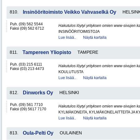
810.
Insinööritoimisto Veikko Vahvaselkä Oy
HELSINK
Puh. (09) 562 5544
Hakutulos löytyi yrityksen omien www-sivujen ka
Faksi (09) 562 6712
INSINÖÖRITOIMISTOJA
Lue lisää..
Näytä kartalla
811.
Tampereen Yliopisto
TAMPERE
Puh. (03) 215 6111
Hakutulos löytyi yrityksen omien www-sivujen ka
Faksi (03) 213 4473
KOULUTUSTA
Lue lisää..
Näytä kartalla
812.
Dinworks Oy
HELSINKI
Puh. (09) 561 7710
Hakutulos löytyi yrityksen omien www-sivujen ka
Faksi (09) 5617 7170
KYLMÄKONEITA, KYLMÄKONELAITTEITA JA
Lue lisää..
Näytä kartalla
813.
Oula-Pelti Oy
OULAINEN