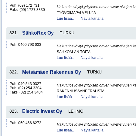
Puh. (09) 172 731
Hakutulos löytyi yrityksen omien www-sivujen ka
Faksi (09) 1727 3330
TYÖVOIMAPALVELUJA
Lue lisää..
Näytä kartalla
821.
SähköRex Oy
TURKU
Puh. 0400 793 033
Hakutulos löytyi yrityksen omien www-sivujen ka
SÄHKÖALAN TÖITÄ
Lue lisää..
Näytä kartalla
822.
Metsämäen Rakennus Oy
TURKU
Puh. 040 543 0327
Hakutulos löytyi yrityksen omien www-sivujen ka
Puh. (02) 254 3304
RAKENNUSSANEERAUSTA
Faksi (02) 254 3404
Lue lisää..
Näytä kartalla
823.
Electric Invest Oy
LEHMO
Puh. 050 466 6272
Hakutulos löytyi yrityksen omien www-sivujen ka
Lue lisää..
Näytä kartalla