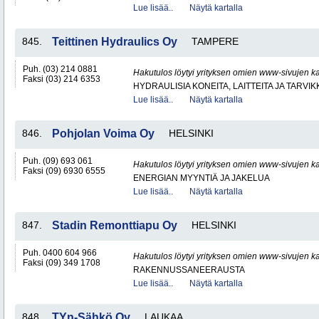
Lue lisää..
Näytä kartalla
845.
Teittinen Hydraulics Oy
TAMPERE
Puh. (03) 214 0881
Hakutulos löytyi yrityksen omien www-sivujen ka
Faksi (03) 214 6353
HYDRAULISIA KONEITA, LAITTEITA JA TARVIK
Lue lisää..
Näytä kartalla
846.
Pohjolan Voima Oy
HELSINKI
Puh. (09) 693 061
Hakutulos löytyi yrityksen omien www-sivujen ka
Faksi (09) 6930 6555
ENERGIAN MYYNTIÄ JA JAKELUA
Lue lisää..
Näytä kartalla
847.
Stadin Remonttiapu Oy
HELSINKI
Puh. 0400 604 966
Hakutulos löytyi yrityksen omien www-sivujen ka
Faksi (09) 349 1708
RAKENNUSSANEERAUSTA
Lue lisää..
Näytä kartalla
848.
TYn-Sähkö Oy
LAUKAA