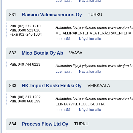
Lue lisää..
Näytä kartalla
831.
Raision Valmisasennus Oy
TURKU
Puh. (02) 272 1210
Hakutulos löytyi yrityksen omien www-sivujen ka
Puh. 0500 523 626
METALLIRAKENTEITA JA TERÄSRAKENTEITA
Faksi (02) 240 1004
Lue lisää..
Näytä kartalla
832.
Mico Botnia Oy Ab
VAASA
Puh. 040 744 6223
Hakutulos löytyi yrityksen omien www-sivujen ka
Lue lisää..
Näytä kartalla
833.
HK-Import Koski Heikki Oy
VEIKKAALA
Puh. (06) 317 1202
Hakutulos löytyi yrityksen omien www-sivujen ka
Puh. 0400 668 199
ELINTARVIKETEOLLISUUTTA
Lue lisää..
Näytä kartalla
834.
Process Flow Ltd Oy
TURKU