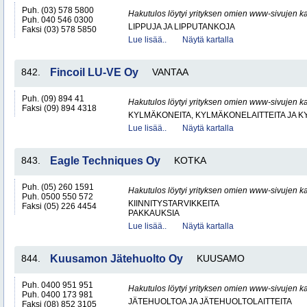
Puh. (03) 578 5800
Hakutulos löytyi yrityksen omien www-sivujen ka
Puh. 040 546 0300
LIPPUJA JA LIPPUTANKOJA
Faksi (03) 578 5850
Lue lisää..
Näytä kartalla
842.
Fincoil LU-VE Oy
VANTAA
Puh. (09) 894 41
Hakutulos löytyi yrityksen omien www-sivujen ka
Faksi (09) 894 4318
KYLMÄKONEITA, KYLMÄKONELAITTEITA JA
Lue lisää..
Näytä kartalla
843.
Eagle Techniques Oy
KOTKA
Puh. (05) 260 1591
Hakutulos löytyi yrityksen omien www-sivujen ka
Puh. 0500 550 572
KIINNITYSTARVIKKEITA
Faksi (05) 226 4454
PAKKAUKSIA
Lue lisää..
Näytä kartalla
844.
Kuusamon Jätehuolto Oy
KUUSAMO
Puh. 0400 951 951
Hakutulos löytyi yrityksen omien www-sivujen ka
Puh. 0400 173 981
JÄTEHUOLTOA JA JÄTEHUOLTOLAITTEITA
Faksi (08) 852 3105