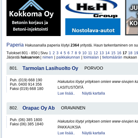
Paperia
Hakusanalla paperia löytyi
2364
yritystä. Haun tarkentaminen on su
Tulokset 801 - 850 | Sivu
1
2
3
4
5
6
7
8
9
10
11
12
13
14
15
16
17
18
1
Järjestä
hakuarvon
|
nimen
|
paikkakunnan
|
toimialan
|
tietomäärän
mukaan
801.
Tarmolan Lasihuolto Oy
PORVOO
Puh. (019) 668 190
Hakutulos löytyi yrityksen omien www-sivujen ka
Puh. 0400 914 356
LASITUSTÖITÄ
Faksi (019) 668 180
Lue lisää..
Näytä kartalla
802.
Orapac Oy Ab
ORAVAINEN
Puh. (06) 385 1800
Hakutulos löytyi yrityksen omien www-sivujen ka
Faksi (06) 385 1840
PAKKAUKSIA
Lue lisää..
Näytä kartalla