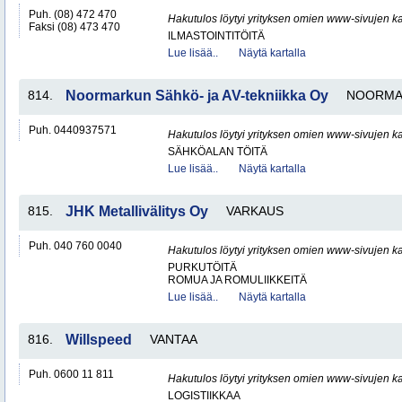
Puh. (08) 472 470
Hakutulos löytyi yrityksen omien www-sivujen ka
Faksi (08) 473 470
ILMASTOINTITÖITÄ
Lue lisää..
Näytä kartalla
814.
Noormarkun Sähkö- ja AV-tekniikka Oy
NOORMA
Puh. 0440937571
Hakutulos löytyi yrityksen omien www-sivujen ka
SÄHKÖALAN TÖITÄ
Lue lisää..
Näytä kartalla
815.
JHK Metallivälitys Oy
VARKAUS
Puh. 040 760 0040
Hakutulos löytyi yrityksen omien www-sivujen ka
PURKUTÖITÄ
ROMUA JA ROMULIIKKEITÄ
Lue lisää..
Näytä kartalla
816.
Willspeed
VANTAA
Puh. 0600 11 811
Hakutulos löytyi yrityksen omien www-sivujen ka
LOGISTIIKKAA