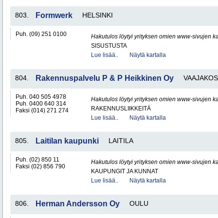
803.
Formwerk
HELSINKI
Puh. (09) 251 0100
Hakutulos löytyi yrityksen omien www-sivujen ka
SISUSTUSTA
Lue lisää..
Näytä kartalla
804.
Rakennuspalvelu P & P Heikkinen Oy
VAAJAKOS
Puh. 040 505 4978
Hakutulos löytyi yrityksen omien www-sivujen ka
Puh. 0400 640 314
RAKENNUSLIIKKEITÄ
Faksi (014) 271 274
Lue lisää..
Näytä kartalla
805.
Laitilan kaupunki
LAITILA
Puh. (02) 850 11
Hakutulos löytyi yrityksen omien www-sivujen ka
Faksi (02) 856 790
KAUPUNGIT JA KUNNAT
Lue lisää..
Näytä kartalla
806.
Herman Andersson Oy
OULU