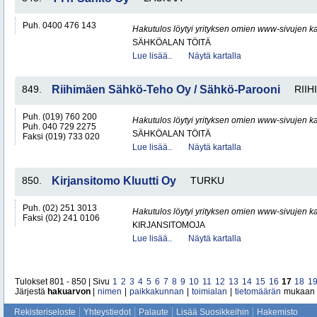
Puh. 0400 476 143
Hakutulos löytyi yrityksen omien www-sivujen ka
SÄHKÖALAN TÖITÄ
Lue lisää..
Näytä kartalla
849.
Riihimäen Sähkö-Teho Oy / Sähkö-Parooni
RIIH
Puh. (019) 760 200
Hakutulos löytyi yrityksen omien www-sivujen ka
Puh. 040 729 2275
SÄHKÖALAN TÖITÄ
Faksi (019) 733 020
Lue lisää..
Näytä kartalla
850.
Kirjansitomo Kluutti Oy
TURKU
Puh. (02) 251 3013
Hakutulos löytyi yrityksen omien www-sivujen ka
Faksi (02) 241 0106
KIRJANSITOMOJA
Lue lisää..
Näytä kartalla
Tulokset 801 - 850 | Sivu
1
2
3
4
5
6
7
8
9
10
11
12
13
14
15
16
17
18
1
Järjestä
hakuarvon
|
nimen
|
paikkakunnan
|
toimialan
|
tietomäärän
mukaan
Rekisteriseloste
Yhteystiedot
Palaute
Lisää Suosikkeihin
Hakemisto