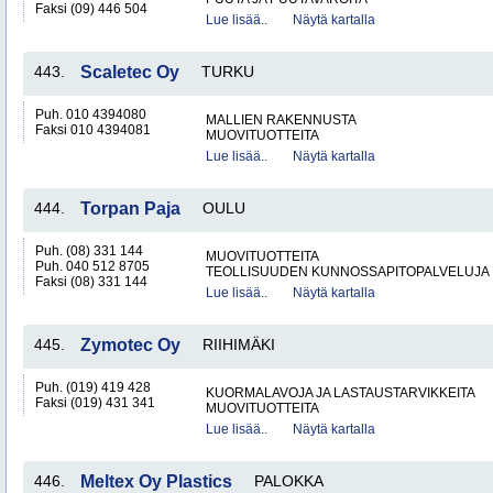
Faksi (09) 446 504
Lue lisää..
Näytä kartalla
443.
Scaletec Oy
TURKU
Puh. 010 4394080
MALLIEN RAKENNUSTA
Faksi 010 4394081
MUOVITUOTTEITA
Lue lisää..
Näytä kartalla
444.
Torpan Paja
OULU
Puh. (08) 331 144
MUOVITUOTTEITA
Puh. 040 512 8705
TEOLLISUUDEN KUNNOSSAPITOPALVELUJA
Faksi (08) 331 144
Lue lisää..
Näytä kartalla
445.
Zymotec Oy
RIIHIMÄKI
Puh. (019) 419 428
KUORMALAVOJA JA LASTAUSTARVIKKEITA
Faksi (019) 431 341
MUOVITUOTTEITA
Lue lisää..
Näytä kartalla
446.
Meltex Oy Plastics
PALOKKA