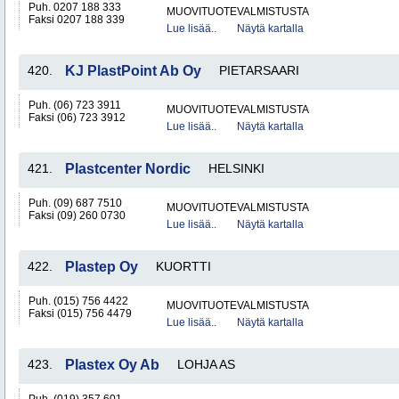
Puh. 0207 188 333
MUOVITUOTEVALMISTUSTA
Faksi 0207 188 339
Lue lisää..
Näytä kartalla
420.
KJ PlastPoint Ab Oy
PIETARSAARI
Puh. (06) 723 3911
MUOVITUOTEVALMISTUSTA
Faksi (06) 723 3912
Lue lisää..
Näytä kartalla
421.
Plastcenter Nordic
HELSINKI
Puh. (09) 687 7510
MUOVITUOTEVALMISTUSTA
Faksi (09) 260 0730
Lue lisää..
Näytä kartalla
422.
Plastep Oy
KUORTTI
Puh. (015) 756 4422
MUOVITUOTEVALMISTUSTA
Faksi (015) 756 4479
Lue lisää..
Näytä kartalla
423.
Plastex Oy Ab
LOHJA AS