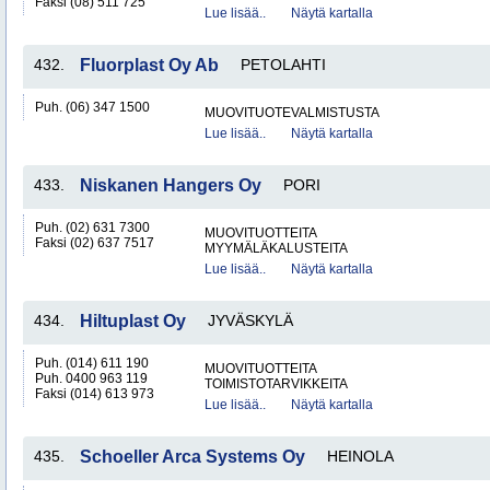
Faksi (08) 511 725
Lue lisää..
Näytä kartalla
432.
Fluorplast Oy Ab
PETOLAHTI
Puh. (06) 347 1500
MUOVITUOTEVALMISTUSTA
Lue lisää..
Näytä kartalla
433.
Niskanen Hangers Oy
PORI
Puh. (02) 631 7300
MUOVITUOTTEITA
Faksi (02) 637 7517
MYYMÄLÄKALUSTEITA
Lue lisää..
Näytä kartalla
434.
Hiltuplast Oy
JYVÄSKYLÄ
Puh. (014) 611 190
MUOVITUOTTEITA
Puh. 0400 963 119
TOIMISTOTARVIKKEITA
Faksi (014) 613 973
Lue lisää..
Näytä kartalla
435.
Schoeller Arca Systems Oy
HEINOLA