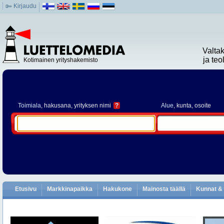
Kirjaudu
Valta
ja te
Kotimainen yrityshakemisto
Toimiala
, hakusana, yrityksen nimi
?
Alue
, kunta, osoite
Etusivu
Markkinapaikka
Hakukone
Mainosta täällä
Kunnat & 