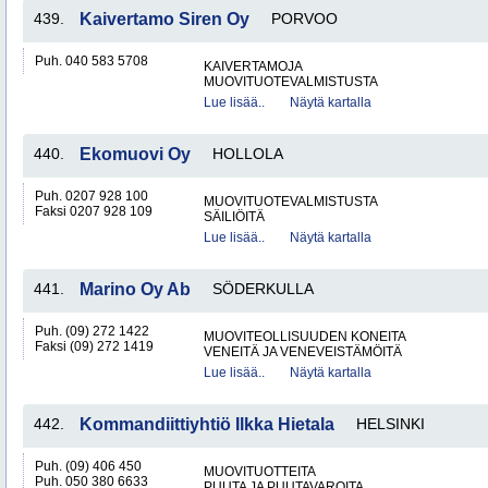
439.
Kaivertamo Siren Oy
PORVOO
Puh. 040 583 5708
KAIVERTAMOJA
MUOVITUOTEVALMISTUSTA
Lue lisää..
Näytä kartalla
440.
Ekomuovi Oy
HOLLOLA
Puh. 0207 928 100
MUOVITUOTEVALMISTUSTA
Faksi 0207 928 109
SÄILIÖITÄ
Lue lisää..
Näytä kartalla
441.
Marino Oy Ab
SÖDERKULLA
Puh. (09) 272 1422
MUOVITEOLLISUUDEN KONEITA
Faksi (09) 272 1419
VENEITÄ JA VENEVEISTÄMÖITÄ
Lue lisää..
Näytä kartalla
442.
Kommandiittiyhtiö Ilkka Hietala
HELSINKI
Puh. (09) 406 450
MUOVITUOTTEITA
Puh. 050 380 6633
PUUTA JA PUUTAVAROITA