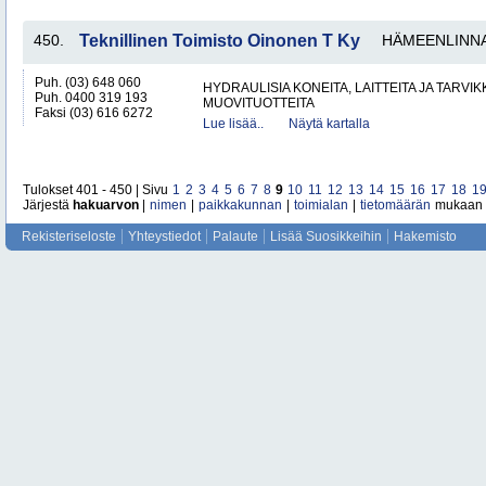
450.
Teknillinen Toimisto Oinonen T Ky
HÄMEENLINN
Puh. (03) 648 060
HYDRAULISIA KONEITA, LAITTEITA JA TARVIK
Puh. 0400 319 193
MUOVITUOTTEITA
Faksi (03) 616 6272
Lue lisää..
Näytä kartalla
Tulokset 401 - 450 | Sivu
1
2
3
4
5
6
7
8
9
10
11
12
13
14
15
16
17
18
1
Järjestä
hakuarvon
|
nimen
|
paikkakunnan
|
toimialan
|
tietomäärän
mukaan
Rekisteriseloste
Yhteystiedot
Palaute
Lisää Suosikkeihin
Hakemisto