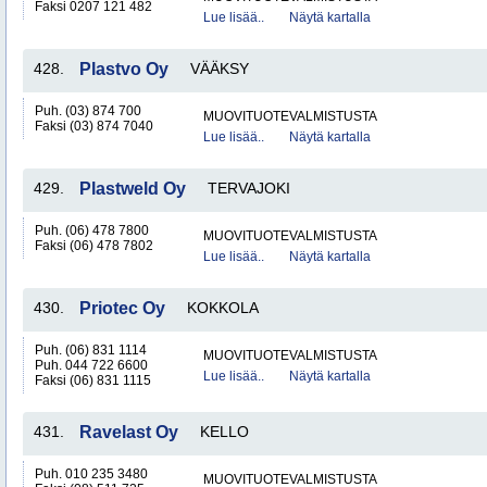
Faksi 0207 121 482
Lue lisää..
Näytä kartalla
428.
Plastvo Oy
VÄÄKSY
Puh. (03) 874 700
MUOVITUOTEVALMISTUSTA
Faksi (03) 874 7040
Lue lisää..
Näytä kartalla
429.
Plastweld Oy
TERVAJOKI
Puh. (06) 478 7800
MUOVITUOTEVALMISTUSTA
Faksi (06) 478 7802
Lue lisää..
Näytä kartalla
430.
Priotec Oy
KOKKOLA
Puh. (06) 831 1114
MUOVITUOTEVALMISTUSTA
Puh. 044 722 6600
Lue lisää..
Näytä kartalla
Faksi (06) 831 1115
431.
Ravelast Oy
KELLO
Puh. 010 235 3480
MUOVITUOTEVALMISTUSTA