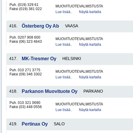
Puh. (019) 329 61
MUOVITUOTEVALMISTUSTA
Faksi (019) 381 022
Lue lisää..
Näytä kartalla
416.
Österberg Oy Ab
VAASA
Puh. 0207 908 600
MUOVITUOTEVALMISTUSTA
Faksi (06) 323 4643
Lue lisää..
Näytä kartalla
417.
MK-Tresmer Oy
HELSINKI
Puh. 010 271 3775
MUOVITUOTEVALMISTUSTA
Faksi (09) 346 3302
Lue lisää..
Näytä kartalla
418.
Parkanon Muovituote Oy
PARKANO
Puh. 010 321 0690
MUOVITUOTEVALMISTUSTA
Faksi (03) 448 0556
Lue lisää..
Näytä kartalla
419.
Pertinax Oy
SALO