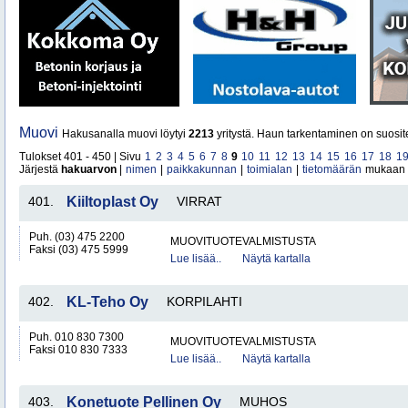
Muovi
Hakusanalla muovi löytyi
2213
yritystä. Haun tarkentaminen on suosit
Tulokset 401 - 450 | Sivu
1
2
3
4
5
6
7
8
9
10
11
12
13
14
15
16
17
18
1
Järjestä
hakuarvon
|
nimen
|
paikkakunnan
|
toimialan
|
tietomäärän
mukaan
401.
Kiiltoplast Oy
VIRRAT
Puh. (03) 475 2200
MUOVITUOTEVALMISTUSTA
Faksi (03) 475 5999
Lue lisää..
Näytä kartalla
402.
KL-Teho Oy
KORPILAHTI
Puh. 010 830 7300
MUOVITUOTEVALMISTUSTA
Faksi 010 830 7333
Lue lisää..
Näytä kartalla
403.
Konetuote Pellinen Oy
MUHOS