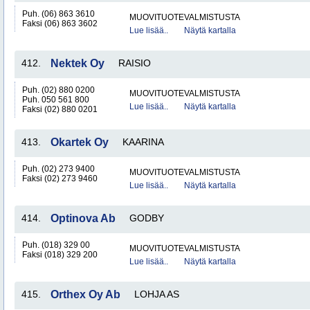
Puh. (06) 863 3610
MUOVITUOTEVALMISTUSTA
Faksi (06) 863 3602
Lue lisää..
Näytä kartalla
412.
Nektek Oy
RAISIO
Puh. (02) 880 0200
MUOVITUOTEVALMISTUSTA
Puh. 050 561 800
Lue lisää..
Näytä kartalla
Faksi (02) 880 0201
413.
Okartek Oy
KAARINA
Puh. (02) 273 9400
MUOVITUOTEVALMISTUSTA
Faksi (02) 273 9460
Lue lisää..
Näytä kartalla
414.
Optinova Ab
GODBY
Puh. (018) 329 00
MUOVITUOTEVALMISTUSTA
Faksi (018) 329 200
Lue lisää..
Näytä kartalla
415.
Orthex Oy Ab
LOHJA AS