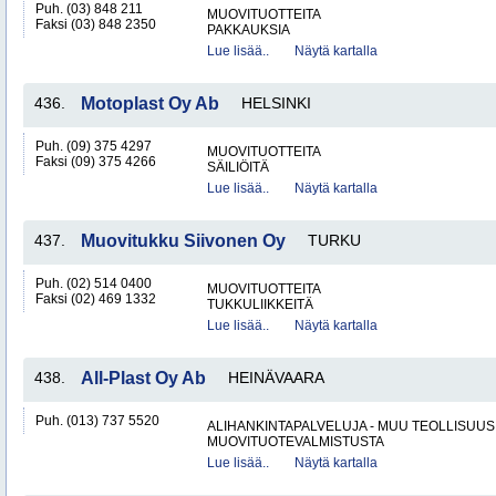
Puh. (03) 848 211
MUOVITUOTTEITA
Faksi (03) 848 2350
PAKKAUKSIA
Lue lisää..
Näytä kartalla
436.
Motoplast Oy Ab
HELSINKI
Puh. (09) 375 4297
MUOVITUOTTEITA
Faksi (09) 375 4266
SÄILIÖITÄ
Lue lisää..
Näytä kartalla
437.
Muovitukku Siivonen Oy
TURKU
Puh. (02) 514 0400
MUOVITUOTTEITA
Faksi (02) 469 1332
TUKKULIIKKEITÄ
Lue lisää..
Näytä kartalla
438.
All-Plast Oy Ab
HEINÄVAARA
Puh. (013) 737 5520
ALIHANKINTAPALVELUJA - MUU TEOLLISUUS
MUOVITUOTEVALMISTUSTA
Lue lisää..
Näytä kartalla