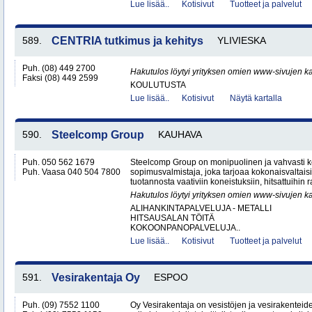
Lue lisää..
Kotisivut
Tuotteet ja palvelut
589.
CENTRIA tutkimus ja kehitys
YLIVIESKA
Puh. (08) 449 2700
Hakutulos löytyi yrityksen omien www-sivujen ka
Faksi (08) 449 2599
KOULUTUSTA
Lue lisää..
Kotisivut
Näytä kartalla
590.
Steelcomp Group
KAUHAVA
Puh. 050 562 1679
Steelcomp Group on monipuolinen ja vahvasti ke
Puh. Vaasa 040 504 7800
sopimusvalmistaja, joka tarjoaa kokonaisvaltais
tuotannosta vaativiin koneistuksiin, hitsattuihin r
Hakutulos löytyi yrityksen omien www-sivujen ka
ALIHANKINTAPALVELUJA - METALLI
HITSAUSALAN TÖITÄ
KOKOONPANOPALVELUJA..
Lue lisää..
Kotisivut
Tuotteet ja palvelut
591.
Vesirakentaja Oy
ESPOO
Puh. (09) 7552 1100
Oy Vesirakentaja on vesistöjen ja vesirakenteid