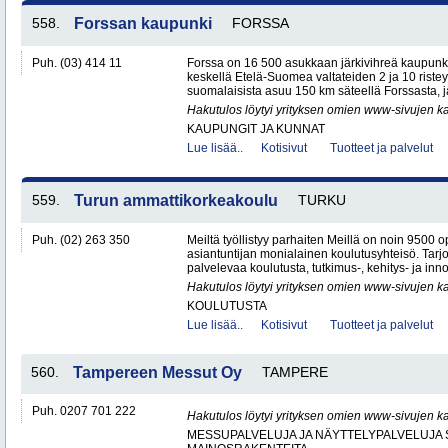
558.
Forssan kaupunki
FORSSA
Puh. (03) 414 11
Forssa on 16 500 asukkaan järkivihreä kaupun
keskellä Etelä-Suomea valtateiden 2 ja 10 ristey
suomalaisista asuu 150 km säteellä Forssasta,
Hakutulos löytyi yrityksen omien www-sivujen ka
KAUPUNGIT JA KUNNAT
Lue lisää..
Kotisivut
Tuotteet ja palvelut
559.
Turun ammattikorkeakoulu
TURKU
Puh. (02) 263 350
Meiltä työllistyy parhaiten Meillä on noin 9500 o
asiantuntijan monialainen koulutusyhteisö. Ta
palvelevaa koulutusta, tutkimus-, kehitys- ja inno
Hakutulos löytyi yrityksen omien www-sivujen ka
KOULUTUSTA
Lue lisää..
Kotisivut
Tuotteet ja palvelut
560.
Tampereen Messut Oy
TAMPERE
Puh. 0207 701 222
Hakutulos löytyi yrityksen omien www-sivujen ka
MESSUPALVELUJA JA NÄYTTELYPALVELUJA 