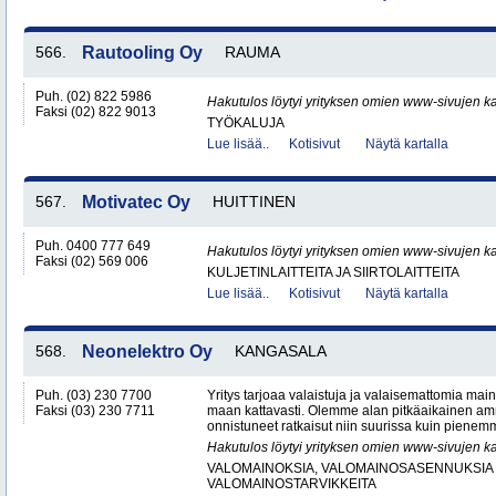
566.
Rautooling Oy
RAUMA
Puh. (02) 822 5986
Hakutulos löytyi yrityksen omien www-sivujen ka
Faksi (02) 822 9013
TYÖKALUJA
Lue lisää..
Kotisivut
Näytä kartalla
567.
Motivatec Oy
HUITTINEN
Puh. 0400 777 649
Hakutulos löytyi yrityksen omien www-sivujen ka
Faksi (02) 569 006
KULJETINLAITTEITA JA SIIRTOLAITTEITA
Lue lisää..
Kotisivut
Näytä kartalla
568.
Neonelektro Oy
KANGASALA
Puh. (03) 230 7700
Yritys tarjoaa valaistuja ja valaisemattomia mai
Faksi (03) 230 7711
maan kattavasti. Olemme alan pitkäaikainen amm
onnistuneet ratkaisut niin suurissa kuin pienemm
Hakutulos löytyi yrityksen omien www-sivujen ka
VALOMAINOKSIA, VALOMAINOSASENNUKSIA 
VALOMAINOSTARVIKKEITA