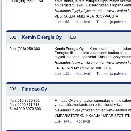
Faksi (09) 7552 1150
erikoistunut, laitetoimittajista riippumaton yksity
on perustettu 1940. Esiselvitykset ja lupahakemu
Hakutulos löytyi yrityksen omien www-sivujen ka
VESIRAKENTAMISTA JA RUOPPAUSTA
Lue lisää..
Kotisivut
Tuotteet ja palvelut
592.
Kemin Energia Oy
KEMI
Puh. (016) 259 303
Kemin Energia Oy on Kemin kaupungin omistam
Energian liiketoiminta-alueeseen kuuluu sähkön
myynti ja asennuspalvelut. Katso päivystysnumero
Hakutulos löytyi yrityksen omien www-sivujen ka
ENERGIAN MYYNTIÄ JA JAKELUA
Lue lisää..
Kotisivut
Tuotteet ja palvelut
593.
Finncao Oy
Puh. 010 3970 801
Finncao Oy on johtavien suomalaisten metsäteo
Puh. 0500 311 718
ympäristörakentamiseen erikoistunut yritys.
Faksi 010 3970 803
Hakutulos löytyi yrityksen omien www-sivujen ka
YMPÄRISTÖTEKNIIKKAA JA YMPÄRISTÖTUTK
Lue lisää..
Kotisivut