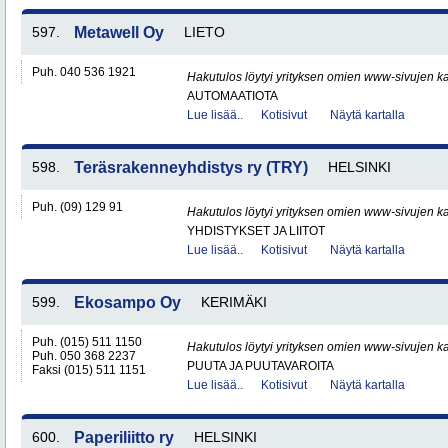
597.
Metawell Oy
LIETO
Puh. 040 536 1921
Hakutulos löytyi yrityksen omien www-sivujen ka
AUTOMAATIOTA
Lue lisää..
Kotisivut
Näytä kartalla
598.
Teräsrakenneyhdistys ry (TRY)
HELSINKI
Puh. (09) 129 91
Hakutulos löytyi yrityksen omien www-sivujen ka
YHDISTYKSET JA LIITOT
Lue lisää..
Kotisivut
Näytä kartalla
599.
Ekosampo Oy
KERIMÄKI
Puh. (015) 511 1150
Hakutulos löytyi yrityksen omien www-sivujen ka
Puh. 050 368 2237
PUUTA JA PUUTAVAROITA
Faksi (015) 511 1151
Lue lisää..
Kotisivut
Näytä kartalla
600.
Paperiliitto ry
HELSINKI