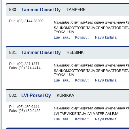
580.
Tammer Diesel Oy
TAMPERE
Puh. (03) 3144 28200
Hakutulos löytyi yrityksen omien www-sivujen ka
SÄHKÖMOOTTOREITA JA GENERAATTOREITA
TYÖKALUJA
Lue lisää..
Kotisivut
Näytä kartalla
581.
Tammer Diesel Oy
HELSINKI
Puh. (09) 387 1377
Hakutulos löytyi yrityksen omien www-sivujen ka
Faksi (09) 374 4414
SÄHKÖMOOTTOREITA JA GENERAATTOREITA
TYÖKALUJA
Lue lisää..
Kotisivut
Näytä kartalla
582.
LVI-Pörssi Oy
KURIKKA
Puh. (06) 450 9444
Hakutulos löytyi yrityksen omien www-sivujen ka
Faksi (06) 450 9433
LVI-TARVIKKEITA JA LVI-MATERIAALEJA
Lue lisää..
Kotisivut
Näytä kartalla