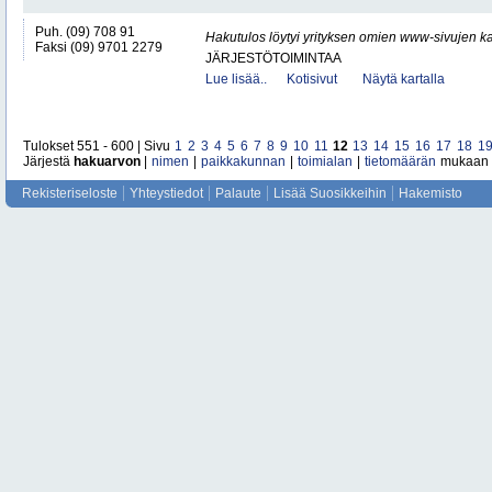
Puh. (09) 708 91
Hakutulos löytyi yrityksen omien www-sivujen ka
Faksi (09) 9701 2279
JÄRJESTÖTOIMINTAA
Lue lisää..
Kotisivut
Näytä kartalla
Tulokset 551 - 600 | Sivu
1
2
3
4
5
6
7
8
9
10
11
12
13
14
15
16
17
18
1
Järjestä
hakuarvon
|
nimen
|
paikkakunnan
|
toimialan
|
tietomäärän
mukaan
Rekisteriseloste
Yhteystiedot
Palaute
Lisää Suosikkeihin
Hakemisto