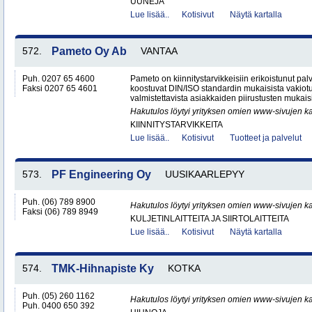
UUNEJA
Lue lisää..
Kotisivut
Näytä kartalla
572.
Pameto Oy Ab
VANTAA
Puh. 0207 65 4600
Pameto on kiinnitystarvikkeisiin erikoistunut palv
Faksi 0207 65 4601
koostuvat DIN/ISO standardin mukaisista vakiotu
valmistettavista asiakkaiden piirustusten mukaisis
Hakutulos löytyi yrityksen omien www-sivujen ka
KIINNITYSTARVIKKEITA
Lue lisää..
Kotisivut
Tuotteet ja palvelut
573.
PF Engineering Oy
UUSIKAARLEPYY
Puh. (06) 789 8900
Hakutulos löytyi yrityksen omien www-sivujen ka
Faksi (06) 789 8949
KULJETINLAITTEITA JA SIIRTOLAITTEITA
Lue lisää..
Kotisivut
Näytä kartalla
574.
TMK-Hihnapiste Ky
KOTKA
Puh. (05) 260 1162
Hakutulos löytyi yrityksen omien www-sivujen ka
Puh. 0400 650 392