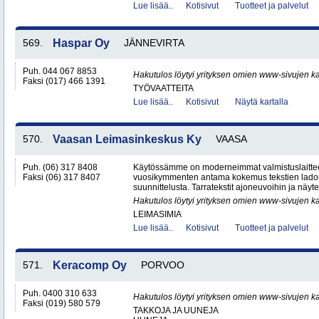
Lue lisää..
Kotisivut
Tuotteet ja palvelut
569.
Haspar Oy
JÄNNEVIRTA
Puh. 044 067 8853
Hakutulos löytyi yrityksen omien www-sivujen ka
Faksi (017) 466 1391
TYÖVAATTEITA
Lue lisää..
Kotisivut
Näytä kartalla
570.
Vaasan Leimasinkeskus Ky
VAASA
Puh. (06) 317 8408
Käytössämme on moderneimmat valmistuslaitteet 
Faksi (06) 317 8407
vuosikymmenten antama kokemus tekstien ladon
suunnittelusta. Tarratekstit ajoneuvoihin ja näytei
Hakutulos löytyi yrityksen omien www-sivujen ka
LEIMASIMIA
Lue lisää..
Kotisivut
Tuotteet ja palvelut
571.
Keracomp Oy
PORVOO
Puh. 0400 310 633
Hakutulos löytyi yrityksen omien www-sivujen ka
Faksi (019) 580 579
TAKKOJA JA UUNEJA