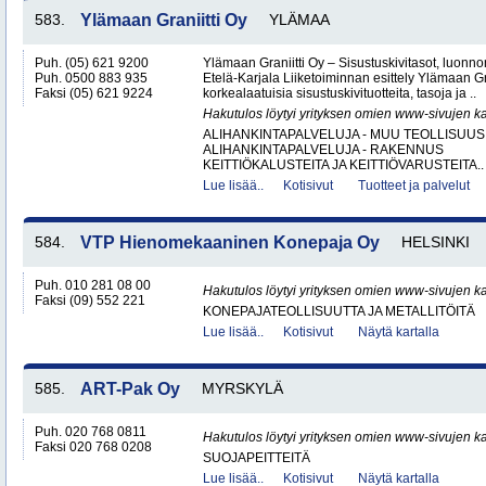
583.
Ylämaan Graniitti Oy
YLÄMAA
Puh. (05) 621 9200
Ylämaan Graniitti Oy – Sisustuskivitasot, luonnonk
Puh. 0500 883 935
Etelä-Karjala Liiketoiminnan esittely Ylämaan Gr
Faksi (05) 621 9224
korkealaatuisia sisustuskivituotteita, tasoja ja ..
Hakutulos löytyi yrityksen omien www-sivujen ka
ALIHANKINTAPALVELUJA - MUU TEOLLISUUS
ALIHANKINTAPALVELUJA - RAKENNUS
KEITTIÖKALUSTEITA JA KEITTIÖVARUSTEITA..
Lue lisää..
Kotisivut
Tuotteet ja palvelut
584.
VTP Hienomekaaninen Konepaja Oy
HELSINKI
Puh. 010 281 08 00
Hakutulos löytyi yrityksen omien www-sivujen ka
Faksi (09) 552 221
KONEPAJATEOLLISUUTTA JA METALLITÖITÄ
Lue lisää..
Kotisivut
Näytä kartalla
585.
ART-Pak Oy
MYRSKYLÄ
Puh. 020 768 0811
Hakutulos löytyi yrityksen omien www-sivujen ka
Faksi 020 768 0208
SUOJAPEITTEITÄ
Lue lisää..
Kotisivut
Näytä kartalla