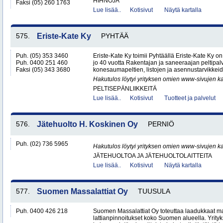
HIHNOJA
Faksi (05) 260 1763
Lue lisää..
Kotisivut
Näytä kartalla
575.
Eriste-Kate Ky
PYHTÄÄ
Puh. (05) 353 3460
Eriste-Kate Ky toimii Pyhtäällä Eriste-Kate Ky on
Puh. 0400 251 460
jo 40 vuotta Rakentajan ja saneeraajan peltipalve
Faksi (05) 343 3680
konesaumapeltien, listojen ja asennustarvikkeid
Hakutulos löytyi yrityksen omien www-sivujen ka
PELTISEPÄNLIIKKEITÄ
Lue lisää..
Kotisivut
Tuotteet ja palvelut
576.
Jätehuolto H. Koskinen Oy
PERNIÖ
Puh. (02) 736 5965
Hakutulos löytyi yrityksen omien www-sivujen ka
JÄTEHUOLTOA JA JÄTEHUOLTOLAITTEITA
Lue lisää..
Kotisivut
Näytä kartalla
577.
Suomen Massalattiat Oy
TUUSULA
Puh. 0400 426 218
Suomen Massalattiat Oy toteuttaa laadukkaat mas
lattianpinnoitukset koko Suomen alueella. Yrityk