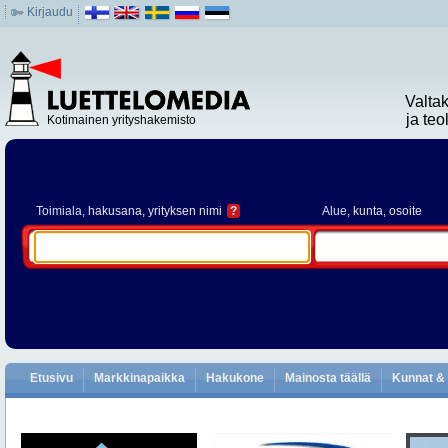
Kirjaudu
Valta
ja te
Kotimainen yrityshakemisto
Toimiala
, hakusana, yrityksen nimi
?
Alue
, kunta, osoite
Etusivu
Markkinapaikka
Hakukone
Mainosta täällä
Kunnat & 