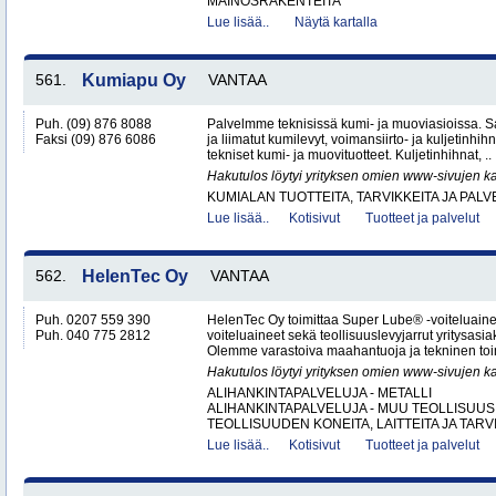
MAINOSRAKENTEITA
Lue lisää..
Näytä kartalla
561.
Kumiapu Oy
VANTAA
Puh. (09) 876 8088
Palvelmme teknisissä kumi- ja muoviasioissa. S
Faksi (09) 876 6086
ja liimatut kumilevyt, voimansiirto- ja kuljetinh
tekniset kumi- ja muovituotteet. Kuljetinhihnat, ..
Hakutulos löytyi yrityksen omien www-sivujen ka
KUMIALAN TUOTTEITA, TARVIKKEITA JA PAL
Lue lisää..
Kotisivut
Tuotteet ja palvelut
562.
HelenTec Oy
VANTAA
Puh. 0207 559 390
HelenTec Oy toimittaa Super Lube® -voiteluaine
Puh. 040 775 2812
voiteluaineet sekä teollisuuslevyjarrut yritysas
Olemme varastoiva maahantuoja ja tekninen toimi
Hakutulos löytyi yrityksen omien www-sivujen ka
ALIHANKINTAPALVELUJA - METALLI
ALIHANKINTAPALVELUJA - MUU TEOLLISUUS
TEOLLISUUDEN KONEITA, LAITTEITA JA TARVI
Lue lisää..
Kotisivut
Tuotteet ja palvelut