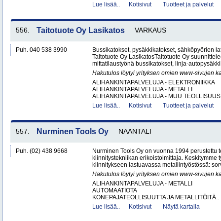
Lue lisää..
Kotisivut
Tuotteet ja palvelut
556.
Taitotuote Oy Lasikatos
VARKAUS
Puh. 040 538 3990
Bussikatokset, pysäkkikatokset, sähköpyörien lat
Taitotuote Oy LasikatosTaitotuote Oy suunnittele
mittatilaustyönä bussikatokset, linja-autopysäkki
Hakutulos löytyi yrityksen omien www-sivujen ka
ALIHANKINTAPALVELUJA - ELEKTRONIIKKA
ALIHANKINTAPALVELUJA - METALLI
ALIHANKINTAPALVELUJA - MUU TEOLLISUUS.
Lue lisää..
Kotisivut
Tuotteet ja palvelut
557.
Nurminen Tools Oy
NAANTALI
Puh. (02) 438 9668
Nurminen Tools Oy on vuonna 1994 perustettu 
kiinnitystekniikan erikoistoimittaja. Keskitymme
kiinnitykseen lastuavassa metallintyöstössä: sor
Hakutulos löytyi yrityksen omien www-sivujen ka
ALIHANKINTAPALVELUJA - METALLI
AUTOMAATIOTA
KONEPAJATEOLLISUUTTA JA METALLITÖITÄ..
Lue lisää..
Kotisivut
Näytä kartalla