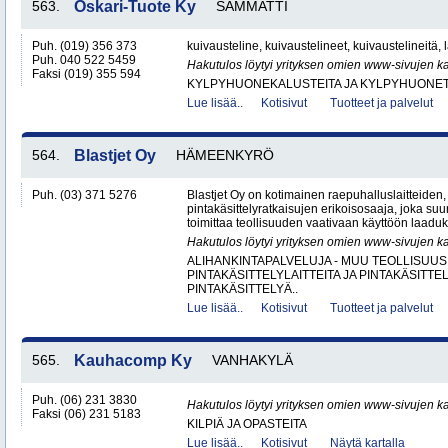
563.
Oskari-Tuote Ky
SAMMATTI
Puh. (019) 356 373
kuivausteline, kuivaustelineet, kuivaustelineitä, 
Puh. 040 522 5459
Hakutulos löytyi yrityksen omien www-sivujen ka
Faksi (019) 355 594
KYLPYHUONEKALUSTEITA JA KYLPYHUONET
Lue lisää..
Kotisivut
Tuotteet ja palvelut
564.
Blastjet Oy
HÄMEENKYRÖ
Puh. (03) 371 5276
Blastjet Oy on kotimainen raepuhalluslaitteiden
pintakäsittelyratkaisujen erikoisosaaja, joka suu
toimittaa teollisuuden vaativaan käyttöön laaduk
Hakutulos löytyi yrityksen omien www-sivujen ka
ALIHANKINTAPALVELUJA - MUU TEOLLISUUS
PINTAKÄSITTELYLAITTEITA JA PINTAKÄSITTE
PINTAKÄSITTELYÄ..
Lue lisää..
Kotisivut
Tuotteet ja palvelut
565.
Kauhacomp Ky
VANHAKYLÄ
Puh. (06) 231 3830
Hakutulos löytyi yrityksen omien www-sivujen ka
Faksi (06) 231 5183
KILPIÄ JA OPASTEITA
Lue lisää..
Kotisivut
Näytä kartalla