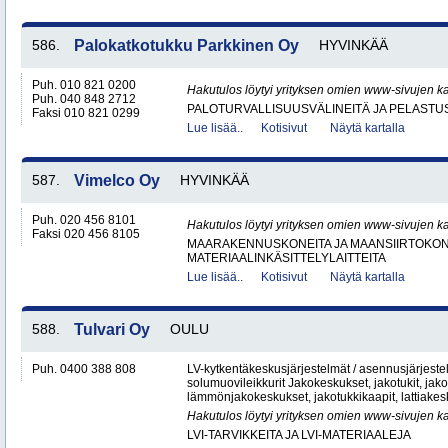
586.
Palokatkotukku Parkkinen Oy
HYVINKÄÄ
Puh. 010 821 0200
Hakutulos löytyi yrityksen omien www-sivujen ka
Puh. 040 848 2712
PALOTURVALLISUUSVÄLINEITÄ JA PELASTU
Faksi 010 821 0299
Lue lisää..
Kotisivut
Näytä kartalla
587.
Vimelco Oy
HYVINKÄÄ
Puh. 020 456 8101
Hakutulos löytyi yrityksen omien www-sivujen ka
Faksi 020 456 8105
MAARAKENNUSKONEITA JA MAANSIIRTOKONE
MATERIAALINKÄSITTELYLAITTEITA
Lue lisää..
Kotisivut
Näytä kartalla
588.
Tulvari Oy
OULU
Puh. 0400 388 808
LV-kytkentäkeskusjärjestelmät / asennusjärjes
solumuovileikkurit Jakokeskukset, jakotukit, jako
lämmönjakokeskukset, jakotukkikaapit, lattiakesk
Hakutulos löytyi yrityksen omien www-sivujen ka
LVI-TARVIKKEITA JA LVI-MATERIAALEJA