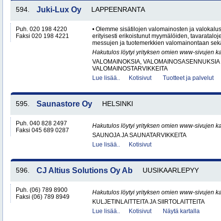
594.
Juki-Lux Oy
LAPPEENRANTA
Puh. 020 198 4220
• Olemme sisätilojen valomainosten ja valokalus
Faksi 020 198 4221
erityisesti erikoistunut myymälöiden, tavaratalo
messujen ja tuotemerkkien valomainontaan sekä
Hakutulos löytyi yrityksen omien www-sivujen ka
VALOMAINOKSIA, VALOMAINOSASENNUKSIA 
VALOMAINOSTARVIKKEITA
Lue lisää..
Kotisivut
Tuotteet ja palvelut
595.
Saunastore Oy
HELSINKI
Puh. 040 828 2497
Hakutulos löytyi yrityksen omien www-sivujen ka
Faksi 045 689 0287
SAUNOJA JA SAUNATARVIKKEITA
Lue lisää..
Kotisivut
596.
CJ Altius Solutions Oy Ab
UUSIKAARLEPYY
Puh. (06) 789 8900
Hakutulos löytyi yrityksen omien www-sivujen ka
Faksi (06) 789 8949
KULJETINLAITTEITA JA SIIRTOLAITTEITA
Lue lisää..
Kotisivut
Näytä kartalla