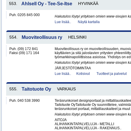
553.
Ahlsell Oy - Tee-Se-Itse
HYVINKÄÄ
Puh. 0205 845 000
Hakutulos löytyi yrityksen omien www-sivujen ka
Lue lisää..
Näytä kartalla
554.
Muoviteollisuus ry
HELSINKI
Puh. (09) 172 841
Muoviteollisuus ry on muoviteollisuuden, muov
Faksi (09) 171 164
käyttävien ja sitä jalostavien yritysten yhteenliit
työmarkkinapoliittisissa asioissa. Yhdistys on ed
Hakutulos löytyi yrityksen omien www-sivujen ka
JÄRJESTÖTOIMINTAA
Lue lisää..
Kotisivut
Tuotteet ja palvelut
555.
Taitotuote Oy
VARKAUS
Puh. 040 538 3990
Teräsrunkoiset designportaat ja mittatilauskaite
Taitotuote OyTaitotuote Oy suunnittelee, valmista
teräsrunkoiset portaat, mittatilauskaiteet ja muut 
Hakutulos löytyi yrityksen omien www-sivujen ka
AITOJA
ALIHANKINTAPALVELUJA - METALLI
ALIHANKINTAPALVELUJA - RAKENNUS..