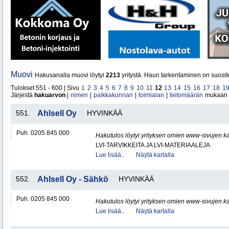
Muovi
Hakusanalla muovi löytyi
2213
yritystä. Haun tarkentaminen on suosit
Tulokset 551 - 600 | Sivu
1
2
3
4
5
6
7
8
9
10
11
12
13
14
15
16
17
18
1
Järjestä
hakuarvon
|
nimen
|
paikkakunnan
|
toimialan
|
tietomäärän
mukaan
551.
Ahlsell Oy
HYVINKÄÄ
Puh. 0205 845 000
Hakutulos löytyi yrityksen omien www-sivujen ka
LVI-TARVIKKEITA JA LVI-MATERIAALEJA
Lue lisää..
Näytä kartalla
552.
Ahlsell Oy - Sähkö
HYVINKÄÄ
Puh. 0205 845 000
Hakutulos löytyi yrityksen omien www-sivujen ka
Lue lisää..
Näytä kartalla