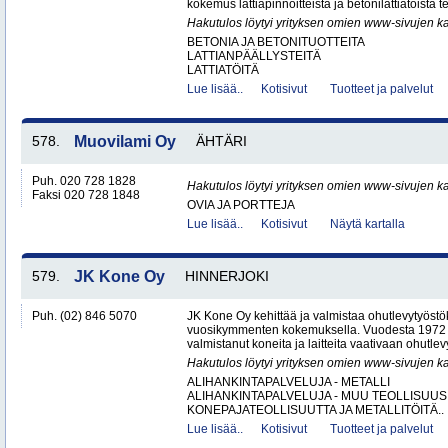
kokemus lattiapinnoitteista ja betonilattiatöistä te
Hakutulos löytyi yrityksen omien www-sivujen ka
BETONIA JA BETONITUOTTEITA
LATTIANPÄÄLLYSTEITÄ
LATTIATÖITÄ
Lue lisää..
Kotisivut
Tuotteet ja palvelut
578.
Muovilami Oy
ÄHTÄRI
Puh. 020 728 1828
Hakutulos löytyi yrityksen omien www-sivujen ka
Faksi 020 728 1848
OVIA JA PORTTEJA
Lue lisää..
Kotisivut
Näytä kartalla
579.
JK Kone Oy
HINNERJOKI
Puh. (02) 846 5070
JK Kone Oy kehittää ja valmistaa ohutlevytyöst
vuosikymmenten kokemuksella. Vuodesta 1972 lä
valmistanut koneita ja laitteita vaativaan ohutlevy
Hakutulos löytyi yrityksen omien www-sivujen ka
ALIHANKINTAPALVELUJA - METALLI
ALIHANKINTAPALVELUJA - MUU TEOLLISUUS
KONEPAJATEOLLISUUTTA JA METALLITÖITÄ..
Lue lisää..
Kotisivut
Tuotteet ja palvelut