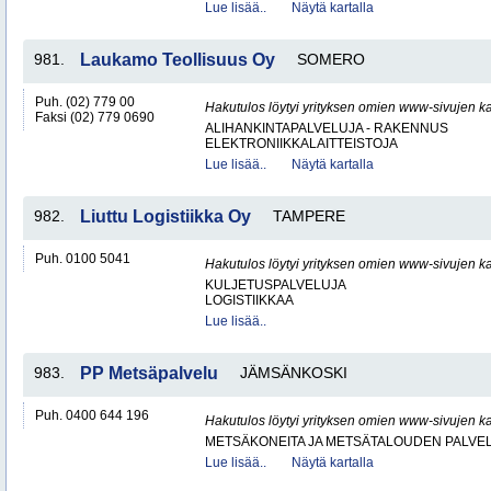
Lue lisää..
Näytä kartalla
981.
Laukamo Teollisuus Oy
SOMERO
Puh. (02) 779 00
Hakutulos löytyi yrityksen omien www-sivujen ka
Faksi (02) 779 0690
ALIHANKINTAPALVELUJA - RAKENNUS
ELEKTRONIIKKALAITTEISTOJA
Lue lisää..
Näytä kartalla
982.
Liuttu Logistiikka Oy
TAMPERE
Puh. 0100 5041
Hakutulos löytyi yrityksen omien www-sivujen ka
KULJETUSPALVELUJA
LOGISTIIKKAA
Lue lisää..
983.
PP Metsäpalvelu
JÄMSÄNKOSKI
Puh. 0400 644 196
Hakutulos löytyi yrityksen omien www-sivujen ka
METSÄKONEITA JA METSÄTALOUDEN PALVE
Lue lisää..
Näytä kartalla