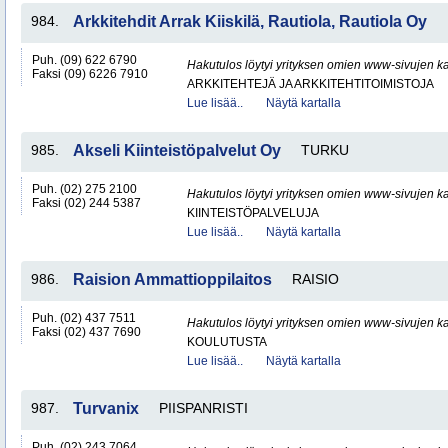
984.
Arkkitehdit Arrak Kiiskilä, Rautiola, Rautiola Oy
Puh. (09) 622 6790
Hakutulos löytyi yrityksen omien www-sivujen ka
Faksi (09) 6226 7910
ARKKITEHTEJÄ JA ARKKITEHTITOIMISTOJA
Lue lisää..
Näytä kartalla
985.
Akseli Kiinteistöpalvelut Oy
TURKU
Puh. (02) 275 2100
Hakutulos löytyi yrityksen omien www-sivujen ka
Faksi (02) 244 5387
KIINTEISTÖPALVELUJA
Lue lisää..
Näytä kartalla
986.
Raision Ammattioppilaitos
RAISIO
Puh. (02) 437 7511
Hakutulos löytyi yrityksen omien www-sivujen ka
Faksi (02) 437 7690
KOULUTUSTA
Lue lisää..
Näytä kartalla
987.
Turvanix
PIISPANRISTI
Puh. (02) 243 7064