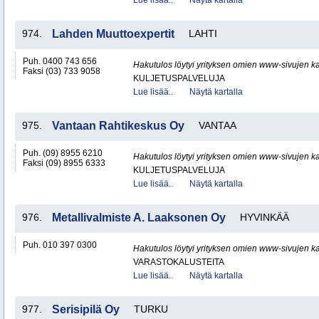
Lue lisää..
Näytä kartalla
974.
Lahden Muuttoexpertit
LAHTI
Puh. 0400 743 656
Hakutulos löytyi yrityksen omien www-sivujen ka
Faksi (03) 733 9058
KULJETUSPALVELUJA
Lue lisää..
Näytä kartalla
975.
Vantaan Rahtikeskus Oy
VANTAA
Puh. (09) 8955 6210
Hakutulos löytyi yrityksen omien www-sivujen ka
Faksi (09) 8955 6333
KULJETUSPALVELUJA
Lue lisää..
Näytä kartalla
976.
Metallivalmiste A. Laaksonen Oy
HYVINKÄÄ
Puh. 010 397 0300
Hakutulos löytyi yrityksen omien www-sivujen ka
VARASTOKALUSTEITA
Lue lisää..
Näytä kartalla
977.
Serisipilä Oy
TURKU