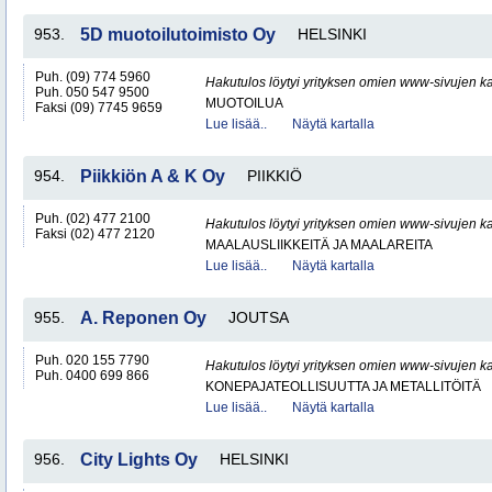
953.
5D muotoilutoimisto Oy
HELSINKI
Puh. (09) 774 5960
Hakutulos löytyi yrityksen omien www-sivujen ka
Puh. 050 547 9500
MUOTOILUA
Faksi (09) 7745 9659
Lue lisää..
Näytä kartalla
954.
Piikkiön A & K Oy
PIIKKIÖ
Puh. (02) 477 2100
Hakutulos löytyi yrityksen omien www-sivujen ka
Faksi (02) 477 2120
MAALAUSLIIKKEITÄ JA MAALAREITA
Lue lisää..
Näytä kartalla
955.
A. Reponen Oy
JOUTSA
Puh. 020 155 7790
Hakutulos löytyi yrityksen omien www-sivujen ka
Puh. 0400 699 866
KONEPAJATEOLLISUUTTA JA METALLITÖITÄ
Lue lisää..
Näytä kartalla
956.
City Lights Oy
HELSINKI