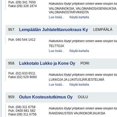
Puh. (09) 341 7650
Hakutulos löytyi yrityksen omien www-sivujen ka
Faksi (09) 328 1874
VALOMAINOKSIA, VALOMAINOSASENNUKSIA 
VALOMAINOSTARVIKKEITA
Lue lisää..
Näytä kartalla
957.
Lempäälän Juhlatelttavuokraus Ky
LEMPÄÄLÄ
Puh. 040 544 1412
Hakutulos löytyi yrityksen omien www-sivujen ka
TELTTOJA
Lue lisää..
Näytä kartalla
958.
Lukkotalo Lukko ja Kone Oy
PORI
Puh. (02) 633 6511
Hakutulos löytyi yrityksen omien www-sivujen ka
Faksi (02) 529 9060
LUKKOJA JA LUKITUSJÄRJESTELMIÄ
Lue lisää..
Näytä kartalla
959.
Oulun Kosteustutkimus Oy
OULU
Puh. (08) 311 6758
Hakutulos löytyi yrityksen omien www-sivujen ka
Puh. 0400 681 582
RAKENNUSTEN VAURIOKORJAUKSIA
Faksi (08) 311 6756