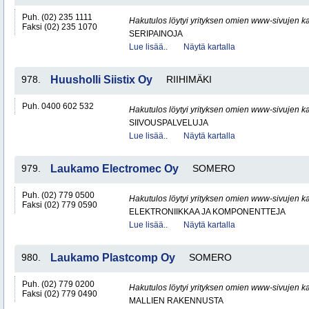
Puh. (02) 235 1111
Hakutulos löytyi yrityksen omien www-sivujen ka
Faksi (02) 235 1070
SERIPAINOJA
Lue lisää..
Näytä kartalla
978.
Huusholli Siistix Oy
RIIHIMÄKI
Puh. 0400 602 532
Hakutulos löytyi yrityksen omien www-sivujen ka
SIIVOUSPALVELUJA
Lue lisää..
Näytä kartalla
979.
Laukamo Electromec Oy
SOMERO
Puh. (02) 779 0500
Hakutulos löytyi yrityksen omien www-sivujen ka
Faksi (02) 779 0590
ELEKTRONIIKKAA JA KOMPONENTTEJA
Lue lisää..
Näytä kartalla
980.
Laukamo Plastcomp Oy
SOMERO
Puh. (02) 779 0200
Hakutulos löytyi yrityksen omien www-sivujen ka
Faksi (02) 779 0490
MALLIEN RAKENNUSTA