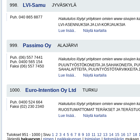
998.
LVI-Samu
JYVÄSKYLÄ
Puh. 040 865 8877
Hakutulos löytyi yrityksen omien www-sivujen ka
LVI-ASENNUKSIA JA LVI-KORJAUKSIA
Lue lisää..
Näytä kartalla
999.
Passimo Oy
ALAJÄRVI
Puh. (06) 557 7441
Hakutulos löytyi yrityksen omien www-sivujen ka
Puh. 0400 565 154
PUUNTYÖSTÖKONEITA JA SAHAKONEITA, PU
Faksi (06) 557 7450
SAHALAITTEITA, PUUNTYÖSTÖTARVIKKEITA 
Lue lisää..
Näytä kartalla
1000.
Euro-Intention Oy Ltd
TURKU
Puh. 0400 524 664
Hakutulos löytyi yrityksen omien www-sivujen ka
Faksi (02) 230 2340
RUOSTUMATTOMAT TERÄKSET JA TERÄSTU
Lue lisää..
Näytä kartalla
Tulokset 951 - 1000 | Sivu
1
2
3
4
5
6
7
8
9
10
11
12
13
14
15
16
17
18
Järjestä
hakuarvon
|
nimen
|
paikkakunnan
|
toimialan
|
tietomäärän
mukaan