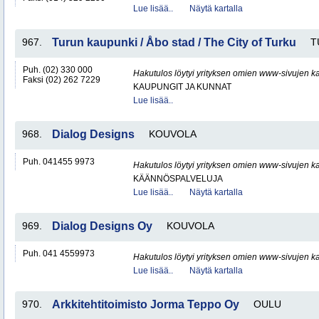
Lue lisää..
Näytä kartalla
967.
Turun kaupunki / Åbo stad / The City of Turku
T
Puh. (02) 330 000
Hakutulos löytyi yrityksen omien www-sivujen ka
Faksi (02) 262 7229
KAUPUNGIT JA KUNNAT
Lue lisää..
968.
Dialog Designs
KOUVOLA
Puh. 041455 9973
Hakutulos löytyi yrityksen omien www-sivujen ka
KÄÄNNÖSPALVELUJA
Lue lisää..
Näytä kartalla
969.
Dialog Designs Oy
KOUVOLA
Puh. 041 4559973
Hakutulos löytyi yrityksen omien www-sivujen ka
Lue lisää..
Näytä kartalla
970.
Arkkitehtitoimisto Jorma Teppo Oy
OULU