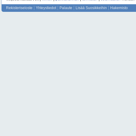
Rekisteriseloste
Yhteystiedot
Palaute
Lisää Suosikkeihin
Hakemisto