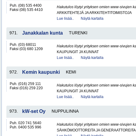
Puh. (08) 535 4400
Hakutulos löytyi yrityksen omien www-sivujen ka
Faksi (08) 535 4410
ARKKITEHTEJÄ JA ARKKITEHTITOIMISTOJA
Lue lisää..
Näytä kartalla
971.
Janakkalan kunta
TURENKI
Puh. (03) 68011
Hakutulos löytyi yrityksen omien www-sivujen ka
Faksi (03) 680 1209
KAUPUNGIT JA KUNNAT
Lue lisää..
Näytä kartalla
972.
Kemin kaupunki
KEMI
Puh. (016) 259 111
Hakutulos löytyi yrityksen omien www-sivujen ka
Faksi (016) 259 220
KAUPUNGIT JA KUNNAT
Lue lisää..
Näytä kartalla
973.
kW-set Oy
NUPPULINNA
Puh. 020 741 5640
Hakutulos löytyi yrityksen omien www-sivujen ka
Puh. 0400 535 996
SÄHKÖMOOTTOREITA JA GENERAATTOREITA