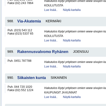
Hakutulos löytyi yrityksen omien www-sivujen ka
Faksi (02) 243 7864
KOULUTUSTA
Lue lisää..
Näytä kartalla
988.
Via-Akatemia
KERIMÄKI
Puh. (015) 543 112
Hakutulos löytyi yrityksen omien www-sivujen ka
Faksi (015) 5337 65
KOULUTUSTA
Lue lisää..
Näytä kartalla
989.
Rakennusvalvomo Ryhänen
JOENSUU
Puh. 0451 787788
Hakutulos löytyi yrityksen omien www-sivujen ka
Lue lisää..
Näytä kartalla
990.
Siikaisten kunta
SIIKAINEN
Puh. 044 720 1020
Hakutulos löytyi yrityksen omien www-sivujen ka
Faksi (02) 552 1224
KAUPUNGIT JA KUNNAT
Lue lisää..
Näytä kartalla