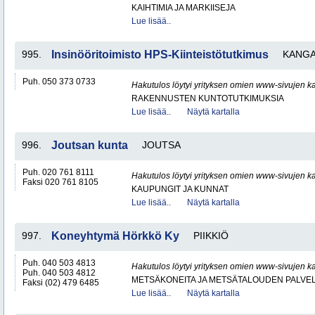
KAIHTIMIA JA MARKIISEJA
Lue lisää..
995.
Insinööritoimisto HPS-Kiinteistötutkimus
KANG
Puh. 050 373 0733
Hakutulos löytyi yrityksen omien www-sivujen ka
RAKENNUSTEN KUNTOTUTKIMUKSIA
Lue lisää..
Näytä kartalla
996.
Joutsan kunta
JOUTSA
Puh. 020 761 8111
Hakutulos löytyi yrityksen omien www-sivujen ka
Faksi 020 761 8105
KAUPUNGIT JA KUNNAT
Lue lisää..
Näytä kartalla
997.
Koneyhtymä Hörkkö Ky
PIIKKIÖ
Puh. 040 503 4813
Hakutulos löytyi yrityksen omien www-sivujen ka
Puh. 040 503 4812
METSÄKONEITA JA METSÄTALOUDEN PALVE
Faksi (02) 479 6485
Lue lisää..
Näytä kartalla