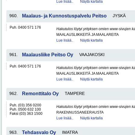
Lue lisää..
Näytä kartalla
960.
Maalaus- ja Kunnostuspalvelu Peitso
JYSKÄ
Puh. 0400 571 176
Hakutulos löytyi yrityksen omien www-sivujen ka
MAALAUSLIIKKEITÄ JA MAALAREITA
Lue lisää..
Näytä kartalla
961.
Maalausliike Peitso Oy
VAAJAKOSKI
Puh. 0400 571 176
Hakutulos löytyi yrityksen omien www-sivujen ka
MAALAUSLIIKKEITÄ JA MAALAREITA
Lue lisää..
Näytä kartalla
962.
Remonttitalo Oy
TAMPERE
Puh. (03) 356 0200
Hakutulos löytyi yrityksen omien www-sivujen ka
Puh. 0500 632 100
RAKENNUSSANEERAUSTA
Faksi (03) 363 1500
Lue lisää..
Näytä kartalla
963.
Tehdasvalo Oy
IMATRA