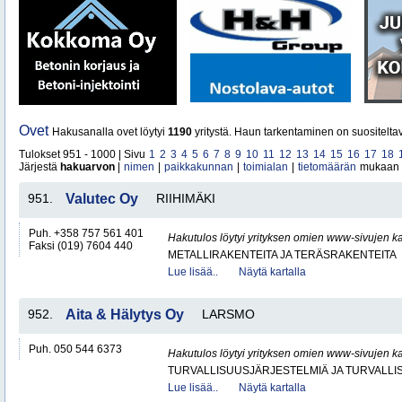
Ovet
Hakusanalla ovet löytyi
1190
yritystä. Haun tarkentaminen on suositelta
Tulokset 951 - 1000 | Sivu
1
2
3
4
5
6
7
8
9
10
11
12
13
14
15
16
17
18
Järjestä
hakuarvon
|
nimen
|
paikkakunnan
|
toimialan
|
tietomäärän
mukaan
951.
Valutec Oy
RIIHIMÄKI
Puh. +358 757 561 401
Hakutulos löytyi yrityksen omien www-sivujen ka
Faksi (019) 7604 440
METALLIRAKENTEITA JA TERÄSRAKENTEITA
Lue lisää..
Näytä kartalla
952.
Aita & Hälytys Oy
LARSMO
Puh. 050 544 6373
Hakutulos löytyi yrityksen omien www-sivujen ka
TURVALLISUUSJÄRJESTELMIÄ JA TURVALL
Lue lisää..
Näytä kartalla