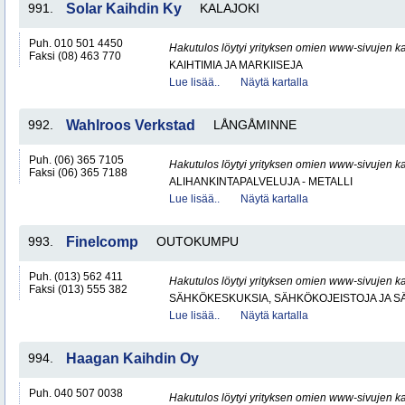
991.
Solar Kaihdin Ky
KALAJOKI
Puh. 010 501 4450
Hakutulos löytyi yrityksen omien www-sivujen ka
Faksi (08) 463 770
KAIHTIMIA JA MARKIISEJA
Lue lisää..
Näytä kartalla
992.
Wahlroos Verkstad
LÅNGÅMINNE
Puh. (06) 365 7105
Hakutulos löytyi yrityksen omien www-sivujen ka
Faksi (06) 365 7188
ALIHANKINTAPALVELUJA - METALLI
Lue lisää..
Näytä kartalla
993.
Finelcomp
OUTOKUMPU
Puh. (013) 562 411
Hakutulos löytyi yrityksen omien www-sivujen ka
Faksi (013) 555 382
SÄHKÖKESKUKSIA, SÄHKÖKOJEISTOJA JA S
Lue lisää..
Näytä kartalla
994.
Haagan Kaihdin Oy
Puh. 040 507 0038
Hakutulos löytyi yrityksen omien www-sivujen ka