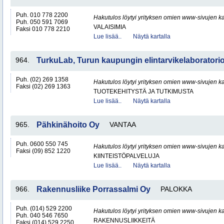
Puh. 010 778 2200
Hakutulos löytyi yrityksen omien www-sivujen ka
Puh. 050 591 7069
VALAISIMIA
Faksi 010 778 2210
Lue lisää..
Näytä kartalla
964.
TurkuLab, Turun kaupungin elintarvikelaboratori
Puh. (02) 269 1358
Hakutulos löytyi yrityksen omien www-sivujen ka
Faksi (02) 269 1363
TUOTEKEHITYSTÄ JA TUTKIMUSTA
Lue lisää..
Näytä kartalla
965.
Pähkinähoito Oy
VANTAA
Puh. 0600 550 745
Hakutulos löytyi yrityksen omien www-sivujen ka
Faksi (09) 852 1220
KIINTEISTÖPALVELUJA
Lue lisää..
Näytä kartalla
966.
Rakennusliike Porrassalmi Oy
PALOKKA
Puh. (014) 529 2200
Hakutulos löytyi yrityksen omien www-sivujen ka
Puh. 040 546 7650
RAKENNUSLIIKKEITÄ
Faksi (014) 529 2250