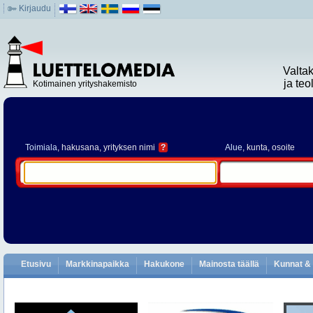
Kirjaudu
Valta
ja te
Kotimainen yrityshakemisto
Toimiala
, hakusana, yrityksen nimi
?
Alue
, kunta, osoite
Etusivu
Markkinapaikka
Hakukone
Mainosta täällä
Kunnat & 