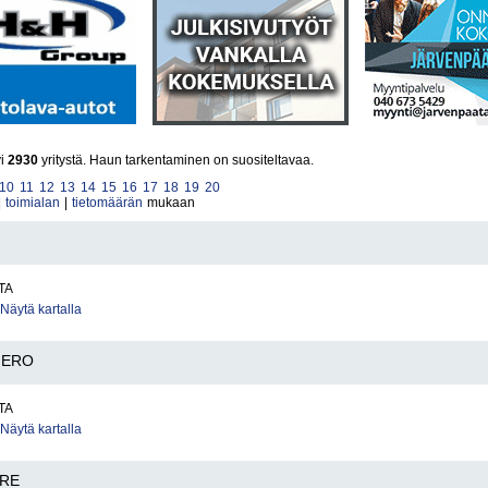
yi
2930
yritystä. Haun tarkentaminen on suositeltavaa.
10
11
12
13
14
15
16
17
18
19
20
|
toimialan
|
tietomäärän
mukaan
TA
Näytä kartalla
ERO
TA
Näytä kartalla
RE