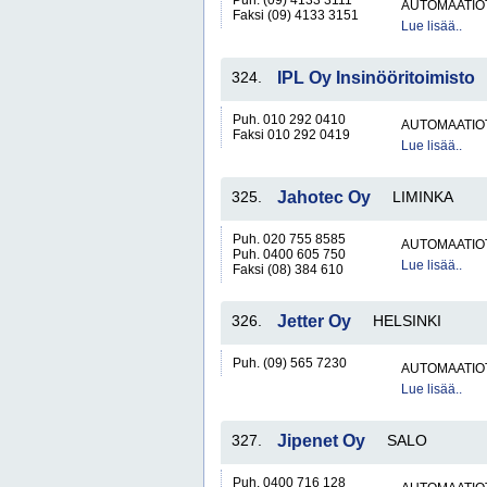
Puh. (09) 4133 3111
AUTOMAATIO
Faksi (09) 4133 3151
Lue lisää..
324.
IPL Oy Insinööritoimisto
Puh. 010 292 0410
AUTOMAATIO
Faksi 010 292 0419
Lue lisää..
325.
Jahotec Oy
LIMINKA
Puh. 020 755 8585
AUTOMAATIO
Puh. 0400 605 750
Lue lisää..
Faksi (08) 384 610
326.
Jetter Oy
HELSINKI
Puh. (09) 565 7230
AUTOMAATIO
Lue lisää..
327.
Jipenet Oy
SALO
Puh. 0400 716 128