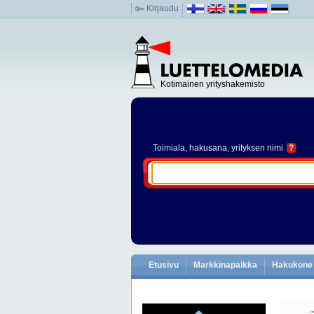
Kirjaudu
Kotimainen yrityshakemisto
Toimiala
, hakusana, yrityksen nimi
?
Etusivu
Markkinapaikka
Hakukone