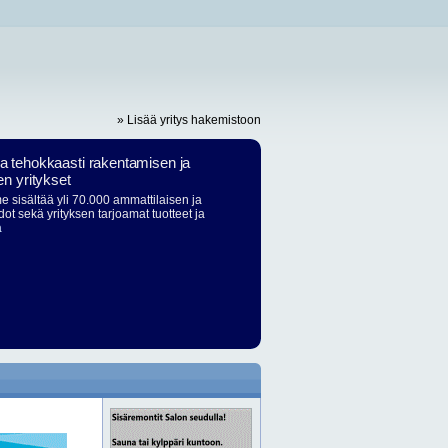
» Lisää yritys hakemistoon
ja tehokkaasti rakentamisen ja
en yritykset
 sisältää yli 70.000 ammattilaisen ja
dot sekä yrityksen tarjoamat tuotteet ja
ä