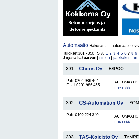
Automaatio
Hakusanalla automaatio löyt
Tulokset 301 - 350 | Sivu
1
2
3
4
5
6
7
8
9
Järjestä
hakuarvon
|
nimen
|
paikkakunnan
301.
Cheos Oy
ESPOO
Puh. 0201 986 464
AUTOMAATIO
Faksi 0201 986 465
Lue lisää..
302.
CS-Automation Oy
SOM
Puh. 0400 224 340
AUTOMAATIO
Lue lisää..
303.
TAS-Kojeisto Oy
TAMPE