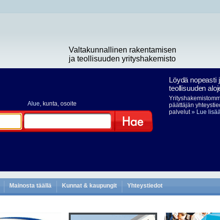
Valtakunnallinen rakentamisen
ja teollisuuden yrityshakemisto
Löydä nopeasti 
teollisuuden aloj
Yrityshakemistomme
Alue
, kunta, osoite
päättäjän yhteystie
palvelut
» Lue lisä
Hae
Mainosta täällä
Kunnat & kaupungit
Yhteystiedot