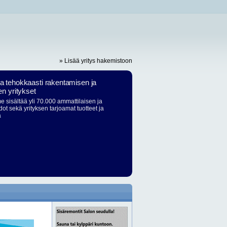
» Lisää yritys hakemistoon
ja tehokkaasti rakentamisen ja
en yritykset
 sisältää yli 70.000 ammattilaisen ja
dot sekä yrityksen tarjoamat tuotteet ja
ä