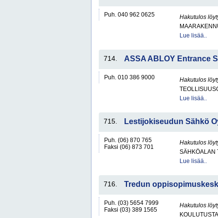
Puh. 040 962 0625
Hakutulos löyt
MAARAKENNU
Lue lisää..
714.
ASSA ABLOY Entrance S
Puh. 010 386 9000
Hakutulos löyt
TEOLLISUUS
Lue lisää..
715.
Lestijokiseudun Sähkö O
Puh. (06) 870 765
Hakutulos löyt
Faksi (06) 873 701
SÄHKÖALAN 
Lue lisää..
716.
Tredun oppisopimuskes
Puh. (03) 5654 7999
Hakutulos löyt
Faksi (03) 389 1565
KOULUTUST