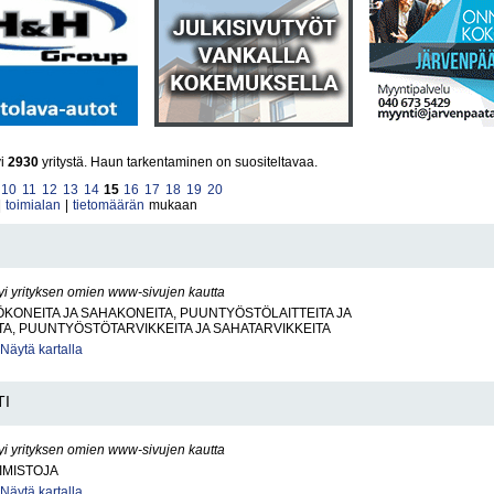
yi
2930
yritystä. Haun tarkentaminen on suositeltavaa.
10
11
12
13
14
15
16
17
18
19
20
|
toimialan
|
tietomäärän
mukaan
yi yrityksen omien www-sivujen kautta
ONEITA JA SAHAKONEITA, PUUNTYÖSTÖLAITTEITA JA
TA, PUUNTYÖSTÖTARVIKKEITA JA SAHATARVIKKEITA
Näytä kartalla
TI
yi yrityksen omien www-sivujen kautta
IMISTOJA
Näytä kartalla