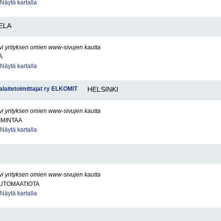
Näytä kartalla
ELA
yi yrityksen omien www-sivujen kautta
Ä
Näytä kartalla
alaitetoimittajat ry ELKOMIT
HELSINKI
yi yrityksen omien www-sivujen kautta
IMINTAA
Näytä kartalla
yi yrityksen omien www-sivujen kautta
UTOMAATIOTA
Näytä kartalla