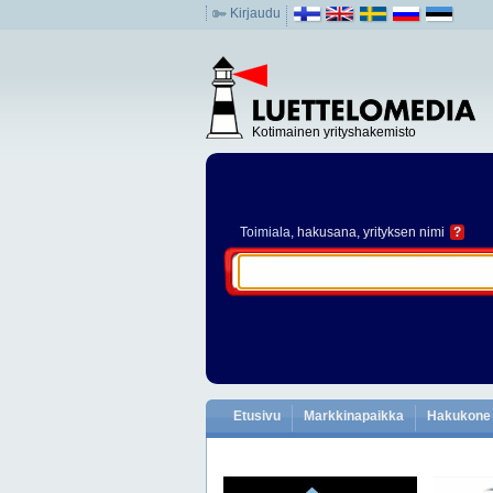
Kirjaudu
Kotimainen yrityshakemisto
Toimiala
, hakusana, yrityksen nimi
?
Etusivu
Markkinapaikka
Hakukone