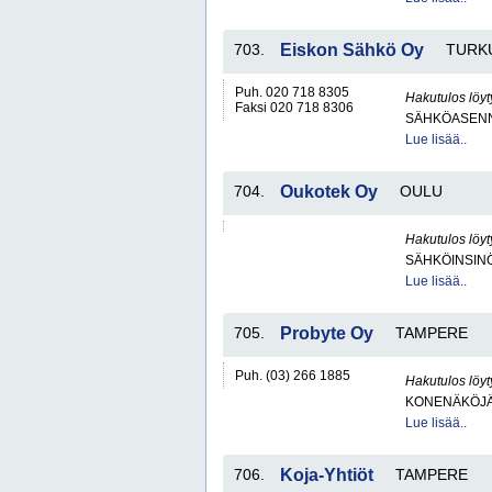
703.
Eiskon Sähkö Oy
TURK
Puh. 020 718 8305
Hakutulos löyt
Faksi 020 718 8306
SÄHKÖASENN
Lue lisää..
704.
Oukotek Oy
OULU
Hakutulos löyt
SÄHKÖINSIN
Lue lisää..
705.
Probyte Oy
TAMPERE
Puh. (03) 266 1885
Hakutulos löyt
KONENÄKÖJÄ
Lue lisää..
706.
Koja-Yhtiöt
TAMPERE