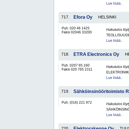
Lue lisää..
717.
Efora Oy
HELSINKI
Puh. 020 46 1425
Hakutulos löyt
Faksi 02046 33200
TEOLLISUUD
Lue lisää..
718.
ETRA Electronics Oy
H
Puh. 0207 65 160
Hakutulos löyt
Faksi 020 765 2311
ELEKTRONII
Lue lisää..
719.
Sähköinsinööritoimisto R
Puh. (016) 221 972
Hakutulos löyt
SÄHKÖINSIN
Lue lisää..
720.
Elektrorakenne Oy
TUU