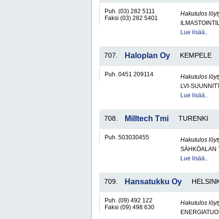
Puh. (03) 282 5111
Hakutulos löyt
Faksi (03) 282 5401
ILMASTOINTIL
Lue lisää..
707.
Haloplan Oy
KEMPELE
Puh. 0451 209114
Hakutulos löyt
LVI-SUUNNIT
Lue lisää..
708.
Milltech Tmi
TURENKI
Puh. 503030455
Hakutulos löyt
SÄHKÖALAN 
Lue lisää..
709.
Hansatukku Oy
HELSINK
Puh. (09) 492 122
Hakutulos löyt
Faksi (09) 498 630
ENERGIATUOT