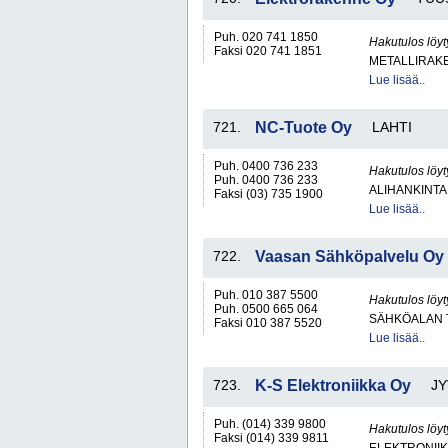
Puh. 020 741 1850
Hakutulos löyt
Faksi 020 741 1851
METALLIRAKE
Lue lisää..
721.
NC-Tuote Oy
LAHTI
Puh. 0400 736 233
Hakutulos löyt
Puh. 0400 736 233
ALIHANKINTA
Faksi (03) 735 1900
Lue lisää..
722.
Vaasan Sähköpalvelu Oy
Puh. 010 387 5500
Hakutulos löyt
Puh. 0500 665 064
SÄHKÖALAN 
Faksi 010 387 5520
Lue lisää..
723.
K-S Elektroniikka Oy
J
Puh. (014) 339 9800
Hakutulos löyt
Faksi (014) 339 9811