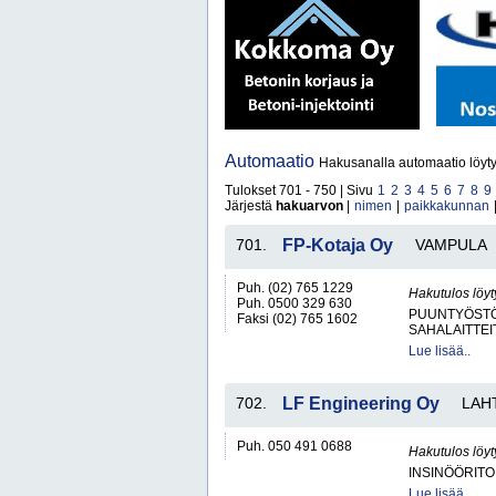
Automaatio
Hakusanalla automaatio löyt
Tulokset 701 - 750 | Sivu
1
2
3
4
5
6
7
8
9
Järjestä
hakuarvon
|
nimen
|
paikkakunnan
701.
FP-Kotaja Oy
VAMPULA
Puh. (02) 765 1229
Hakutulos löyt
Puh. 0500 329 630
PUUNTYÖSTÖK
Faksi (02) 765 1602
SAHALAITTEI
Lue lisää..
702.
LF Engineering Oy
LAH
Puh. 050 491 0688
Hakutulos löyt
INSINÖÖRITO
Lue lisää..