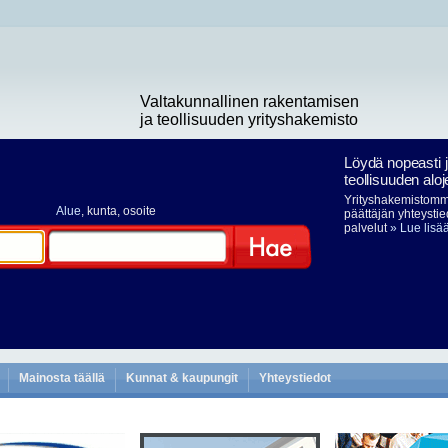
Valtakunnallinen rakentamisen
ja teollisuuden yrityshakemisto
Löydä nopeasti 
teollisuuden aloj
Yrityshakemistomme
Alue
, kunta, osoite
päättäjän yhteystie
palvelut
» Lue lisä
Hae
Mainosta täällä
Kunnat & kaupungit
Yhteystiedot