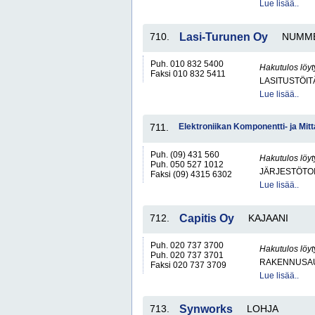
Lue lisää..
710.
Lasi-Turunen Oy
NUMM
Puh. 010 832 5400
Hakutulos löyt
Faksi 010 832 5411
LASITUSTÖIT
Lue lisää..
711.
Elektroniikan Komponentti- ja Mitt
Puh. (09) 431 560
Hakutulos löyt
Puh. 050 527 1012
JÄRJESTÖTO
Faksi (09) 4315 6302
Lue lisää..
712.
Capitis Oy
KAJAANI
Puh. 020 737 3700
Hakutulos löyt
Puh. 020 737 3701
RAKENNUSA
Faksi 020 737 3709
Lue lisää..
713.
Synworks
LOHJA