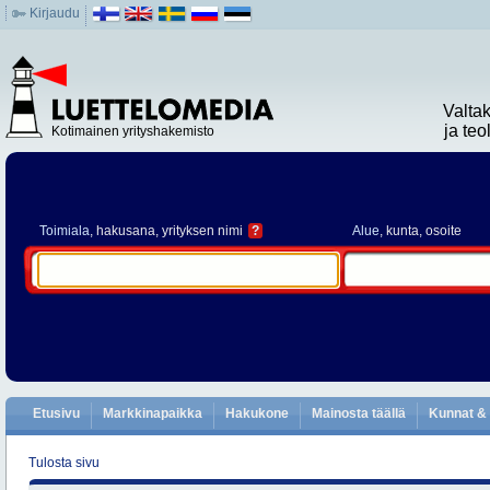
Kirjaudu
Valta
ja te
Kotimainen yrityshakemisto
Toimiala
, hakusana, yrityksen nimi
?
Alue
, kunta, osoite
Etusivu
Markkinapaikka
Hakukone
Mainosta täällä
Kunnat & 
Tulosta sivu