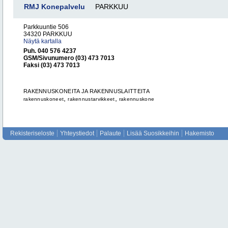
RMJ Konepalvelu
PARKKUU
Parkkuuntie 506
34320 PARKKUU
Näytä kartalla
Puh. 040 576 4237
GSM/Sivunumero (03) 473 7013
Faksi (03) 473 7013
RAKENNUSKONEITA JA RAKENNUSLAITTEITA
,
,
rakennuskoneet
rakennustarvikkeet
rakennuskone
Rekisteriseloste
Yhteystiedot
Palaute
Lisää Suosikkeihin
Hakemisto