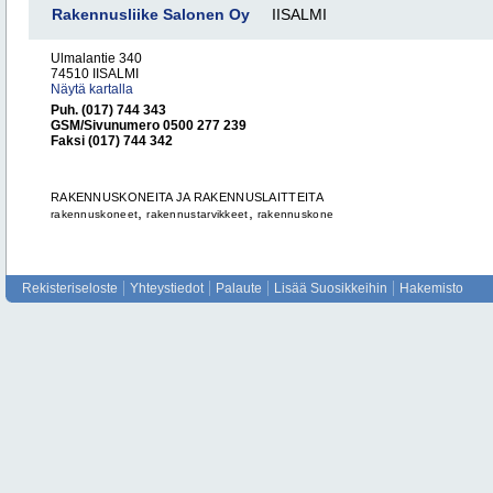
Rakennusliike Salonen Oy
IISALMI
Ulmalantie 340
74510 IISALMI
Näytä kartalla
Puh. (017) 744 343
GSM/Sivunumero 0500 277 239
Faksi (017) 744 342
RAKENNUSKONEITA JA RAKENNUSLAITTEITA
,
,
rakennuskoneet
rakennustarvikkeet
rakennuskone
Rekisteriseloste
Yhteystiedot
Palaute
Lisää Suosikkeihin
Hakemisto