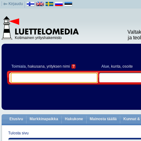
Kirjaudu
Valta
ja te
Kotimainen yrityshakemisto
Toimiala
, hakusana, yrityksen nimi
?
Alue
, kunta, osoite
Etusivu
Markkinapaikka
Hakukone
Mainosta täällä
Kunnat & 
Tulosta sivu