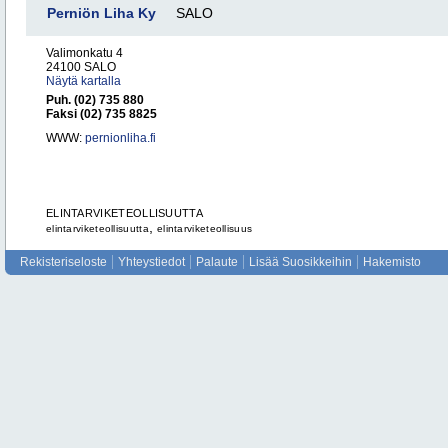
Perniön Liha Ky
SALO
Valimonkatu 4
24100 SALO
Näytä kartalla
Puh. (02) 735 880
Faksi (02) 735 8825
WWW:
pernionliha.fi
ELINTARVIKETEOLLISUUTTA
,
elintarviketeollisuutta
elintarviketeollisuus
Rekisteriseloste
Yhteystiedot
Palaute
Lisää Suosikkeihin
Hakemisto