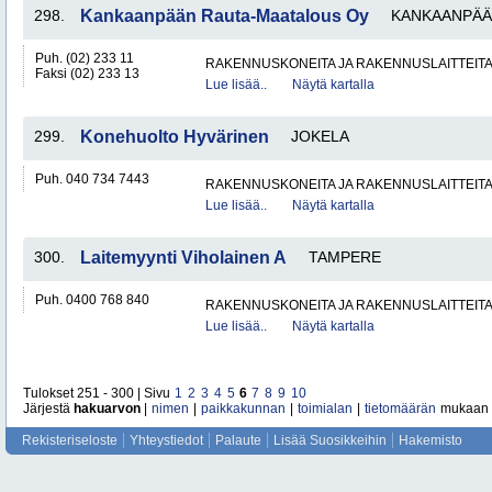
298.
Kankaanpään Rauta-Maatalous Oy
KANKAANPÄÄ
Puh. (02) 233 11
RAKENNUSKONEITA JA RAKENNUSLAITTEIT
Faksi (02) 233 13
Lue lisää..
Näytä kartalla
299.
Konehuolto Hyvärinen
JOKELA
Puh. 040 734 7443
RAKENNUSKONEITA JA RAKENNUSLAITTEIT
Lue lisää..
Näytä kartalla
300.
Laitemyynti Viholainen A
TAMPERE
Puh. 0400 768 840
RAKENNUSKONEITA JA RAKENNUSLAITTEIT
Lue lisää..
Näytä kartalla
Tulokset 251 - 300 | Sivu
1
2
3
4
5
6
7
8
9
10
Järjestä
hakuarvon
|
nimen
|
paikkakunnan
|
toimialan
|
tietomäärän
mukaan
Rekisteriseloste
Yhteystiedot
Palaute
Lisää Suosikkeihin
Hakemisto