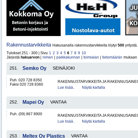
Rakennustarvikkeita
Hakusanalla rakennustarvikkeita löytyi
500
yritystä
Tulokset 251 - 300 | Sivu
1
2
3
4
5
6
7
8
9
10
Järjestä
hakuarvon
|
nimen
|
paikkakunnan
|
toimialan
|
tietomäärän
mukaan
251.
Semko Oy
SEINÄJOKI
Puh. 020 728 8350
RAKENNUSTARVIKKEITA JA RAKENNUSAINEI
Faksi 020 728 8360
Lue lisää..
Näytä kartalla
252.
Mapei Oy
VANTAA
Puh. (09) 867 8900
RAKENNUSTARVIKKEITA JA RAKENNUSAINEI
Lue lisää..
Näytä kartalla
253.
Meltex Oy Plastics
VANTAA