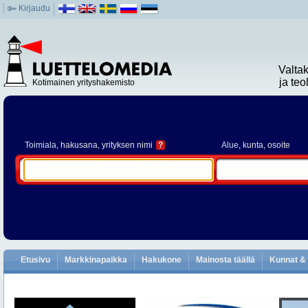
Kirjaudu
Valta
ja te
Kotimainen yrityshakemisto
Toimiala
, hakusana, yrityksen nimi
?
Alue
, kunta, osoite
Etusivu
Markkinapaikka
Hakukone
Mainosta täällä
Kunnat & 