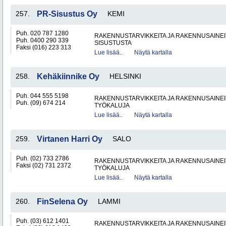
257.
PR-Sisustus Oy
KEMI
Puh. 020 787 1280
RAKENNUSTARVIKKEITA JA RAKENNUSAINEI
Puh. 0400 290 339
SISUSTUSTA
Faksi (016) 223 313
Lue lisää..
Näytä kartalla
258.
Kehäkiinnike Oy
HELSINKI
Puh. 044 555 5198
RAKENNUSTARVIKKEITA JA RAKENNUSAINEI
Puh. (09) 674 214
TYÖKALUJA
Lue lisää..
Näytä kartalla
259.
Virtanen Harri Oy
SALO
Puh. (02) 733 2786
RAKENNUSTARVIKKEITA JA RAKENNUSAINEI
Faksi (02) 731 2372
TYÖKALUJA
Lue lisää..
Näytä kartalla
260.
FinSelena Oy
LAMMI
Puh. (03) 612 1401
RAKENNUSTARVIKKEITA JA RAKENNUSAINEI