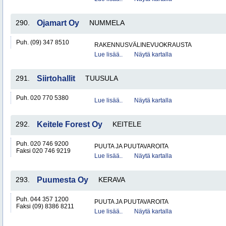
290.
Ojamart Oy
NUMMELA
Puh. (09) 347 8510
RAKENNUSVÄLINEVUOKRAUSTA
Lue lisää..
Näytä kartalla
291.
Siirtohallit
TUUSULA
Puh. 020 770 5380
Lue lisää..
Näytä kartalla
292.
Keitele Forest Oy
KEITELE
Puh. 020 746 9200
PUUTA JA PUUTAVAROITA
Faksi 020 746 9219
Lue lisää..
Näytä kartalla
293.
Puumesta Oy
KERAVA
Puh. 044 357 1200
PUUTA JA PUUTAVAROITA
Faksi (09) 8386 8211
Lue lisää..
Näytä kartalla