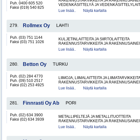
RAKENNUSTARVIKKEITA JA RAKENNUSAINEI
Puh. 0400 605 520
VEDENKÄSITTELYÄ JA VEDENKÄSITTELYLAIT
Faksi (019) 540 825
Lue lisää..
Näytä kartalla
279.
Rollmex Oy
LAHTI
Puh. (03) 751 1144
KULJETINLAITTEITA JA SIIRTOLAITTEITA
Faksi (03) 751 1026
RAKENNUSTARVIKKEITA JA RAKENNUSAINEI
Lue lisää..
Näytä kartalla
280.
Betton Oy
TURKU
Puh. (02) 284 4770
LIIMOJA, LIIMALAITTEITA JA LIIMATARVIKKEIT
Puh. (09) 510 2517
RAKENNUSTARVIKKEITA JA RAKENNUSAINEI
Faksi (02) 253 4925
Lue lisää..
Näytä kartalla
281.
Finnrasti Oy Ab
PORI
Puh. (02) 634 3900
METALLIPELTEJÄ JA METALLITUOTTEITA
Faksi (02) 634 3939
RAKENNUSTARVIKKEITA JA RAKENNUSAINEI
Lue lisää..
Näytä kartalla