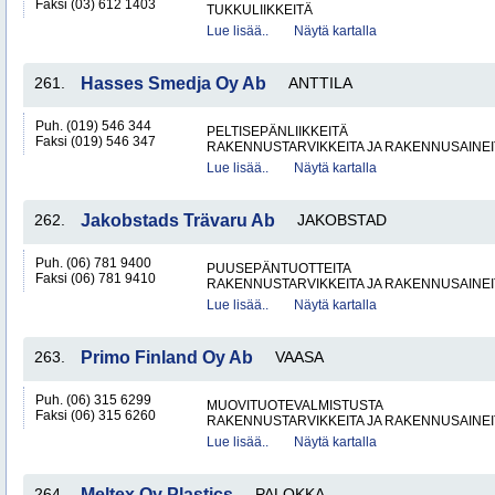
Faksi (03) 612 1403
TUKKULIIKKEITÄ
Lue lisää..
Näytä kartalla
261.
Hasses Smedja Oy Ab
ANTTILA
Puh. (019) 546 344
PELTISEPÄNLIIKKEITÄ
Faksi (019) 546 347
RAKENNUSTARVIKKEITA JA RAKENNUSAINEI
Lue lisää..
Näytä kartalla
262.
Jakobstads Trävaru Ab
JAKOBSTAD
Puh. (06) 781 9400
PUUSEPÄNTUOTTEITA
Faksi (06) 781 9410
RAKENNUSTARVIKKEITA JA RAKENNUSAINEI
Lue lisää..
Näytä kartalla
263.
Primo Finland Oy Ab
VAASA
Puh. (06) 315 6299
MUOVITUOTEVALMISTUSTA
Faksi (06) 315 6260
RAKENNUSTARVIKKEITA JA RAKENNUSAINEI
Lue lisää..
Näytä kartalla
264.
Meltex Oy Plastics
PALOKKA