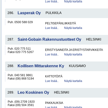
Lue lisää..
Näytä kartalla
286.
Lasperak Oy
PULKKILA
Puh. 0500 588 029
PELTISEPÄNLIIKKEITÄ
Lue lisää..
Näytä kartalla
287.
Saint-Gobain Rakennustuotteet Oy
HELSINKI
Puh. 020 775 511
ERISTYSAINEITA JA ERISTYSTARVIKKEITA
Faksi 020 775 5267
Lue lisää..
Näytä kartalla
288.
Koillisen Mittarakenne Ky
KUUSAMO
Puh. 040 581 9861
KATTOTÖITÄ
Faksi (08) 868 5194
Lue lisää..
Näytä kartalla
289.
Leo Koskinen Oy
HELSINKI
Puh. (09) 2709 1920
PAKKAUKSIA
Faksi (09) 504 3591
Lue lisää..
Näytä kartalla