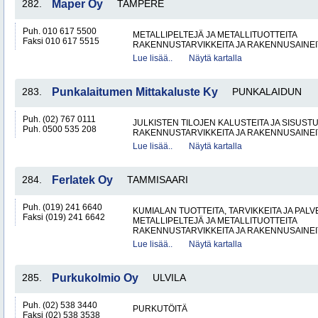
282.
Maper Oy
TAMPERE
Puh. 010 617 5500
METALLIPELTEJÄ JA METALLITUOTTEITA
Faksi 010 617 5515
RAKENNUSTARVIKKEITA JA RAKENNUSAINEI
Lue lisää..
Näytä kartalla
283.
Punkalaitumen Mittakaluste Ky
PUNKALAIDUN
Puh. (02) 767 0111
JULKISTEN TILOJEN KALUSTEITA JA SISUST
Puh. 0500 535 208
RAKENNUSTARVIKKEITA JA RAKENNUSAINEI
Lue lisää..
Näytä kartalla
284.
Ferlatek Oy
TAMMISAARI
Puh. (019) 241 6640
KUMIALAN TUOTTEITA, TARVIKKEITA JA PAL
Faksi (019) 241 6642
METALLIPELTEJÄ JA METALLITUOTTEITA
RAKENNUSTARVIKKEITA JA RAKENNUSAINEI
Lue lisää..
Näytä kartalla
285.
Purkukolmio Oy
ULVILA
Puh. (02) 538 3440
PURKUTÖITÄ
Faksi (02) 538 3538