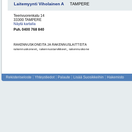
Laitemyynti Viholainen A
TAMPERE
Teerivuorenkatu 14
33300 TAMPERE
Näytä kartalla
Puh. 0400 768 840
RAKENNUSKONEITA JA RAKENNUSLAITTEITA
,
,
rakennuskoneet
rakennustarvikkeet
rakennuskone
Rekisteriseloste
Yhteystiedot
Palaute
Lisää Suosikkeihin
Hakemisto