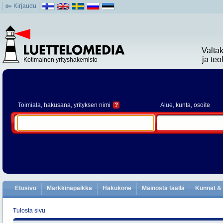
Kirjaudu
Valta
ja te
Kotimainen yrityshakemisto
Toimiala
, hakusana, yrityksen nimi
?
Alue
, kunta, osoite
Etusivu
Markkinapaikka
Hakukone
Mainosta täällä
Kunnat & 
Tulosta sivu