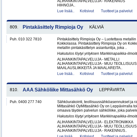
ALIHANKINTAPALVELUJA - RAKENNUS
HIHNOJA..
Lue lisää..
Kotisivut
Tuotteet ja palvelut
809.
Pintakäsittely Rimpioja Oy
KÄLVIÄ
Puh. 010 322 7810
Pintakäsittely Rimpioja Oy – Luotettava metallin 
Kokkolassa. Pintakäsittely Rimpioja Oy on Kokko
metallin pintakäsittelyn asiantuntija, joka ..
Hakutulos löytyi yrityksen Markkinapaikka-ilmoi
ALIHANKINTAPALVELUJA - METALLI
ALIHANKINTAPALVELUJA - MUU TEOLLISUUS
MAALAUSLIIKKEITÄ JA MAALAREITA..
Lue lisää..
Kotisivut
Tuotteet ja palvelut
810.
AAA Sähköliike Mittasähkö Oy
LEPPÄVIRTA
Puh. 0400 277 740
Sähköurakointi, teollisuussähköasennukset ja 
Mittasähkö OyMittasähkö Oy on Leppävirralla to
omaava täyden palvelun sähköliike, joka palvelee
Hakutulos löytyi yrityksen Markkinapaikka-ilmoi
ALIHANKINTAPALVELUJA - ELEKTRONIIKKA
ALIHANKINTAPALVELUJA - MUU TEOLLISUUS
ALIHANKINTAPALVELUJA - RAKENNUS..
Lue lisää..
Kotisivut
Tuotteet ja palvelut