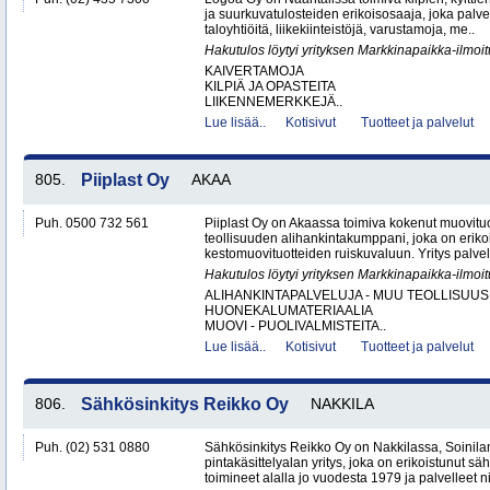
ja suurkuvatulosteiden erikoisosaaja, joka palvele
taloyhtiöitä, liikekiinteistöjä, varustamoja, me..
Hakutulos löytyi yrityksen Markkinapaikka-ilmoi
KAIVERTAMOJA
KILPIÄ JA OPASTEITA
LIIKENNEMERKKEJÄ..
Lue lisää..
Kotisivut
Tuotteet ja palvelut
805.
Piiplast Oy
AKAA
Puh. 0500 732 561
Piiplast Oy on Akaassa toimiva kokenut muovituo
teollisuuden alihankintakumppani, joka on erikoi
kestomuovituotteiden ruiskuvaluun. Yritys palvel
Hakutulos löytyi yrityksen Markkinapaikka-ilmoi
ALIHANKINTAPALVELUJA - MUU TEOLLISUUS
HUONEKALUMATERIAALIA
MUOVI - PUOLIVALMISTEITA..
Lue lisää..
Kotisivut
Tuotteet ja palvelut
806.
Sähkösinkitys Reikko Oy
NAKKILA
Puh. (02) 531 0880
Sähkösinkitys Reikko Oy on Nakkilassa, Soinilan
pintakäsittelyalan yritys, joka on erikoistunut 
toimineet alalla jo vuodesta 1979 ja palvelleet nii