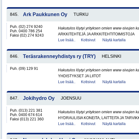
845.
Ark Paukkunen Oy
TURKU
Puh. (02) 274 9240
Hakutulos löytyi yrityksen omien www-sivujen ka
Puh. 0400 786 254
ARKKITEHTEJÄ JA ARKKITEHTITOIMISTOJA
Faksi (02) 274 9243
Lue lisää..
Kotisivut
Näytä kartalla
846.
Teräsrakenneyhdistys ry (TRY)
HELSINKI
Puh. (09) 129 91
Hakutulos löytyi yrityksen omien www-sivujen ka
YHDISTYKSET JA LIITOT
Lue lisää..
Kotisivut
Näytä kartalla
847.
Jokihydro Oy
JOENSUU
Puh. (013) 221 381
Hakutulos löytyi yrityksen omien www-sivujen ka
Puh. 0400 674 614
HYDRAULISIA KONEITA, LAITTEITA JA TARVIK
Faksi (013) 221 360
Lue lisää..
Kotisivut
Näytä kartalla