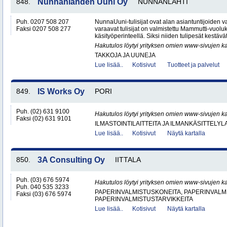
848.
Nunnanlahden Uuni Oy
NUNNANLAHTI
Puh. 0207 508 207
NunnaUuni-tulisijat ovat alan asiantuntijoiden 
Faksi 0207 508 277
varaavat tulisijat on valmistettu Mammutti-vuolu
käsityöperinteellä. Siksi niiden tulipesät kestävät
Hakutulos löytyi yrityksen omien www-sivujen ka
TAKKOJA JA UUNEJA
Lue lisää..
Kotisivut
Tuotteet ja palvelut
849.
IS Works Oy
PORI
Puh. (02) 631 9100
Hakutulos löytyi yrityksen omien www-sivujen ka
Faksi (02) 631 9101
ILMASTOINTILAITTEITA JA ILMANKÄSITTELYLA
Lue lisää..
Kotisivut
Näytä kartalla
850.
3A Consulting Oy
IITTALA
Puh. (03) 676 5974
Hakutulos löytyi yrityksen omien www-sivujen ka
Puh. 040 535 3233
PAPERINVALMISTUSKONEITA, PAPERINVALMI
Faksi (03) 676 5974
PAPERINVALMISTUSTARVIKKEITA
Lue lisää..
Kotisivut
Näytä kartalla