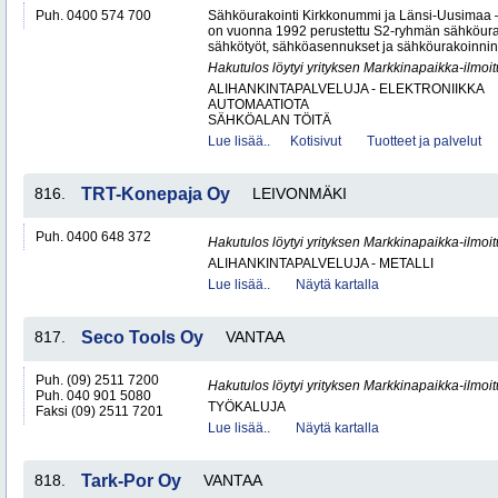
Puh. 0400 574 700
Sähköurakointi Kirkkonummi ja Länsi-Uusimaa 
on vuonna 1992 perustettu S2-ryhmän sähköurakoi
sähkötyöt, sähköasennukset ja sähköurakoinnin yr
Hakutulos löytyi yrityksen Markkinapaikka-ilmoi
ALIHANKINTAPALVELUJA - ELEKTRONIIKKA
AUTOMAATIOTA
SÄHKÖALAN TÖITÄ
Lue lisää..
Kotisivut
Tuotteet ja palvelut
816.
TRT-Konepaja Oy
LEIVONMÄKI
Puh. 0400 648 372
Hakutulos löytyi yrityksen Markkinapaikka-ilmoi
ALIHANKINTAPALVELUJA - METALLI
Lue lisää..
Näytä kartalla
817.
Seco Tools Oy
VANTAA
Puh. (09) 2511 7200
Hakutulos löytyi yrityksen Markkinapaikka-ilmoi
Puh. 040 901 5080
TYÖKALUJA
Faksi (09) 2511 7201
Lue lisää..
Näytä kartalla
818.
Tark-Por Oy
VANTAA