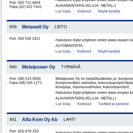
Hakutulos löytyi yrityksen omien www-sivujen ka
Puh. 040 731 4604
ALIHANKINTAPALVELUJA - METALLI
Faksi (02) 432 7441
Lue lisää..
Kotisivut
Näytä kartalla
839.
Metawell Oy
LIETO
Puh. 040 536 1921
Hakutulos löytyi yrityksen omien www-sivujen ka
AUTOMAATIOTA
Lue lisää..
Kotisivut
Näytä kartalla
840.
Metalpower Oy
TYRNÄVÄ
Puh. (08) 514 5000
Metalpower Oy on metallituotteiden ja -kompone
Faksi (08) 545 1271
Komponenttien valmistus, kokoonpanotyöt Metall
konepaja, sopimusvalmistus, kokoonpanotyöt
Hakutulos löytyi yrityksen omien www-sivujen ka
ALIHANKINTAPALVELUJA - METALLI
Lue lisää..
Kotisivut
Tuotteet ja palvelut
841.
Alfa-Kem Oy Ab
LAHTI
Puh. (03) 878 250
Hakutulos löytyi yrityksen omien www-sivujen ka