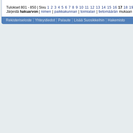
Tulokset 801 - 850 | Sivu
1
2
3
4
5
6
7
8
9
10
11
12
13
14
15
16
17
18
1
Järjestä
hakuarvon
|
nimen
|
paikkakunnan
|
toimialan
|
tietomäärän
mukaan
Rekisteriseloste
Yhteystiedot
Palaute
Lisää Suosikkeihin
Hakemisto