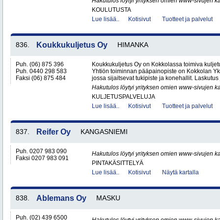
Hakutulos löytyi yrityksen omien www-sivujen ka
KOULUTUSTA
Lue lisää..
Kotisivut
Tuotteet ja palvelut
836.
Koukkukuljetus Oy
HIMANKA
Puh. (06) 875 396
Koukkukuljetus Oy on Kokkolassa toimiva kuljetu
Puh. 0440 298 583
Yhtiön toiminnan pääpainopiste on Kokkolan Yk
Faksi (06) 875 484
jossa sijaitsevat tukipiste ja konehallit. Laskutus
Hakutulos löytyi yrityksen omien www-sivujen ka
KULJETUSPALVELUJA
Lue lisää..
Kotisivut
Tuotteet ja palvelut
837.
Reifer Oy
KANGASNIEMI
Puh. 0207 983 090
Hakutulos löytyi yrityksen omien www-sivujen ka
Faksi 0207 983 091
PINTAKÄSITTELYÄ
Lue lisää..
Kotisivut
Näytä kartalla
838.
Ablemans Oy
MASKU
Puh. (02) 439 6500