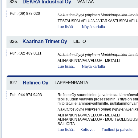
825.
DEKRA Industrial Oy
VANTAA
Puh. (09) 878 020
Hakutulos löytyi yrityksen Markkinapaikka-ilmoi
TESTAUSPALVELUJA JA TARKASTUSPALVEL
Lue lisää..
Näytä kartalla
826.
Kaarinan Trimet Oy
LIETO
Puh. (02) 489 0111
Hakutulos löytyi yrityksen Markkinapaikka-ilmoi
ALIHANKINTAPALVELUJA - METALLI
Lue lisää..
Näytä kartalla
827.
Refinec Oy
LAPPEENRANTA
Puh. 044 974 9403
Refinec Oy suunnittelee ja valmistaa lämmönvai
teollisuuden vaativiin prosesseihin. Yritys on er
mitoitetuille lämmönvaihtimille, putkilämmönvaih
Hakutulos löytyi yrityksen omien www-sivujen ka
ALIHANKINTAPALVELUJA - METALLI
ALIHANKINTAPALVELUJA - MUU TEOLLISUUS
SÄILIÖITÄ..
Lue lisää..
Kotisivut
Tuotteet ja palvelut