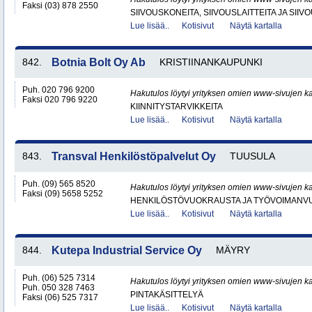
Faksi (03) 878 2550
SIIVOUSKONEITA, SIIVOUSLAITTEITA JA SIIV
Lue lisää..
Kotisivut
Näytä kartalla
842.
Botnia Bolt Oy Ab
KRISTIINANKAUPUNKI
Puh. 020 796 9200
Hakutulos löytyi yrityksen omien www-sivujen ka
Faksi 020 796 9220
KIINNITYSTARVIKKEITA
Lue lisää..
Kotisivut
Näytä kartalla
843.
Transval Henkilöstöpalvelut Oy
TUUSULA
Puh. (09) 565 8520
Hakutulos löytyi yrityksen omien www-sivujen ka
Faksi (09) 5658 5252
HENKILÖSTÖVUOKRAUSTA JA TYÖVOIMANV
Lue lisää..
Kotisivut
Näytä kartalla
844.
Kutepa Industrial Service Oy
MÄYRY
Puh. (06) 525 7314
Hakutulos löytyi yrityksen omien www-sivujen ka
Puh. 050 328 7463
PINTAKÄSITTELYÄ
Faksi (06) 525 7317
Lue lisää..
Kotisivut
Näytä kartalla