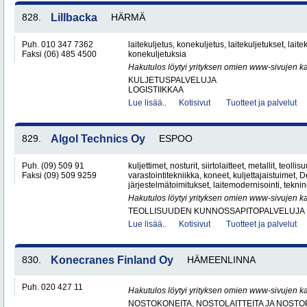
828.
Lillbacka
HÄRMÄ
Puh. 010 347 7362
laitekuljetus, konekuljetus, laitekuljetukset, lait
Faksi (06) 485 4500
konekuljetuksia
Hakutulos löytyi yrityksen omien www-sivujen ka
KULJETUSPALVELUJA
LOGISTIIKKAA
Lue lisää..
Kotisivut
Tuotteet ja palvelut
829.
Algol Technics Oy
ESPOO
Puh. (09) 509 91
kuljettimet, nosturit, siirtolaitteet, metallit, teolli
Faksi (09) 509 9259
varastointitekniikka, koneet, kuljettajaistuimet,
järjestelmätoimitukset, laitemodernisointi, teknin
Hakutulos löytyi yrityksen omien www-sivujen ka
TEOLLISUUDEN KUNNOSSAPITOPALVELUJA
Lue lisää..
Kotisivut
Tuotteet ja palvelut
830.
Konecranes Finland Oy
HÄMEENLINNA
Puh. 020 427 11
Hakutulos löytyi yrityksen omien www-sivujen ka
NOSTOKONEITA, NOSTOLAITTEITA JA NOST