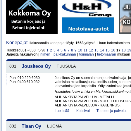
Konepajat
Hakusanalla konepajat löytyi
1558
yritystä. Haun tarkentaminen 
Tulokset 801 - 850 | Sivu
1
2
3
4
5
6
7
8
9
10
11
12
13
14
15
16
17
18
1
Järjestä
hakuarvon
|
nimen
|
paikkakunnan
|
toimialan
|
tietomäärän
mukaan
801.
Jousiteos Oy
TUUSULA
Puh. 010 229 6030
Jousiteos Oy on suomalainen jousivalmistaja, jo
Puh. 0400 610 032
valmistaa mittatilausjousia teollisuuden, konee
laitevalmistajien tarpeisiin. Yritys valmistaa jous
Hakutulos löytyi yrityksen Markkinapaikka-ilmoi
ALIHANKINTAPALVELUJA - METALLI
ALIHANKINTAPALVELUJA - MUU TEOLLISUUS
ALIHANKINTAPALVELUJA - RAKENNUS..
Lue lisää..
Kotisivut
Tuotteet ja palvelut
802.
Tisan Oy
LUOMA