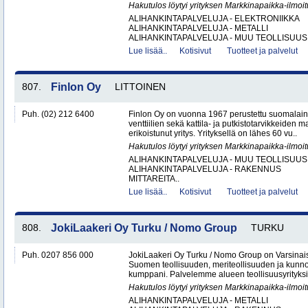
Hakutulos löytyi yrityksen Markkinapaikka-ilmoi
ALIHANKINTAPALVELUJA - ELEKTRONIIKKA
ALIHANKINTAPALVELUJA - METALLI
ALIHANKINTAPALVELUJA - MUU TEOLLISUUS.
Lue lisää..
Kotisivut
Tuotteet ja palvelut
807.
Finlon Oy
LITTOINEN
Puh. (02) 212 6400
Finlon Oy on vuonna 1967 perustettu suomalainen
venttiilien sekä kattila- ja putkistotarvikkeiden 
erikoistunut yritys. Yrityksellä on lähes 60 vu..
Hakutulos löytyi yrityksen Markkinapaikka-ilmoi
ALIHANKINTAPALVELUJA - MUU TEOLLISUUS
ALIHANKINTAPALVELUJA - RAKENNUS
MITTAREITA..
Lue lisää..
Kotisivut
Tuotteet ja palvelut
808.
JokiLaakeri Oy Turku / Nomo Group
TURKU
Puh. 0207 856 000
JokiLaakeri Oy Turku / Nomo Group on Varsina
Suomen teollisuuden, meriteollisuuden ja kunn
kumppani. Palvelemme alueen teollisuusyrityksiä,
Hakutulos löytyi yrityksen Markkinapaikka-ilmoi
ALIHANKINTAPALVELUJA - METALLI