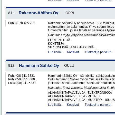
811.
Rakenne-Ahlfors Oy
LOPPI
Puh. (019) 485 205
Rakenne-Ahlfors Oy on vuodesta 1988 toiminut 
meluntorjunnan asiantuntija. Yritys suunnittelee 
tuotantotiloihin, joissa tarvitaan parempaa työrau
Hakutulos löytyi yrityksen Markkinapaikka-ilmoi
ELEMENTTEJÄ
KONTTEJA
SIIRTOSEINIÄ JA NOSTOSEINIÄ..
Lue lisää..
Kotisivut
Tuotteet ja palvelut
812.
Hammarin Sähkö Oy
OULU
Puh. (08) 311 5331
Hammarin Sähkö Oy – sähköliike, sähköurakoint
Puh. 050 377 8680
OuluHammarin Sähkö Oy on Oulussa toimiva täy
Faksi (08) 311 5337
josta saat sähköurakoinnin, sähköasennukset, sä
Hakutulos löytyi yrityksen Markkinapaikka-ilmoi
ALIHANKINTAPALVELUJA - ELEKTRONIIKKA
ALIHANKINTAPALVELUJA - METALLI
ALIHANKINTAPALVELUJA - MUU TEOLLISUUS.
Lue lisää..
Kotisivut
Tuotteet ja palvelut