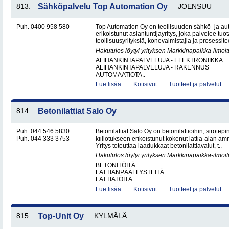
813.
Sähköpalvelu Top Automation Oy
JOENSUU
Puh. 0400 958 580
Top Automation Oy on teollisuuden sähkö- ja au
erikoistunut asiantuntijayritys, joka palvelee tuot
teollisuusyrityksiä, konevalmistajia ja prosessite
Hakutulos löytyi yrityksen Markkinapaikka-ilmoi
ALIHANKINTAPALVELUJA - ELEKTRONIIKKA
ALIHANKINTAPALVELUJA - RAKENNUS
AUTOMAATIOTA..
Lue lisää..
Kotisivut
Tuotteet ja palvelut
814.
Betonilattiat Salo Oy
Puh. 044 546 5830
Betonilattiat Salo Oy on betonilattioihin, sirotepin
Puh. 044 333 3753
kiillotukseen erikoistunut kokenut lattia-alan a
Yritys toteuttaa laadukkaat betonilattiavalut, t..
Hakutulos löytyi yrityksen Markkinapaikka-ilmoi
BETONITÖITÄ
LATTIANPÄÄLLYSTEITÄ
LATTIATÖITÄ
Lue lisää..
Kotisivut
Tuotteet ja palvelut
815.
Top-Unit Oy
KYLMÄLÄ