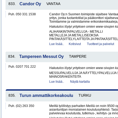
833.
Candor Oy
VANTAA
Puh. 050 331 1538
Candor Oy:n Suomen toimipiste sijaitsee Vantaa
yritys, jonka tuotantotilat ja pääkonttori sijaits
Toimitamme ja valmistamme erikoiskemikaaleja,
Hakutulos löytyi yrityksen omien www-sivujen ka
ALIHANKINTAPALVELUJA - METALLI
METALLEJA JA METALLISEOKSIA
PINTAKÄSITTELYLAITTEITA JA PINTAKÄSITTEL
Lue lisää..
Kotisivut
Tuotteet ja palvelut
834.
Tampereen Messut Oy
TAMPERE
Puh. 0207 701 222
Hakutulos löytyi yrityksen omien www-sivujen ka
MESSUPALVELUJA JA NÄYTTELYPALVELUJA 
MAINOSRAKENTEITA
Lue lisää..
Näytä kartalla
835.
Turun ammattikorkeakoulu
TURKU
Puh. (02) 263 350
Meiltä työllistyy parhaiten Meillä on noin 9500 o
asiantuntijan monialainen koulutusyhteisö. Ta
palvelevaa koulutusta, tutkimus-, kehitys- ja inno