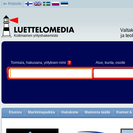
Kirjaudu
Valta
ja te
Kotimainen yrityshakemisto
Toimiala
, hakusana, yrityksen nimi
?
Alue
, kunta, osoite
Etusivu
Markkinapaikka
Hakukone
Mainosta täällä
Kunnat & 