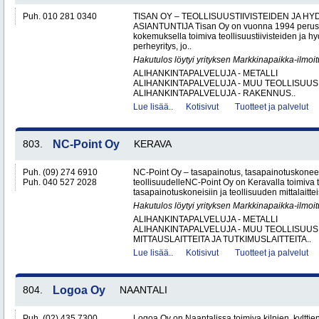
Puh. 010 281 0340
TISAN OY – TEOLLISUUSTIIVISTEIDEN JA H
ASIANTUNTIJA Tisan Oy on vuonna 1994 peruste
kokemuksella toimiva teollisuustiivisteiden ja hy
perheyritys, jo..
Hakutulos löytyi yrityksen Markkinapaikka-ilmoi
ALIHANKINTAPALVELUJA - METALLI
ALIHANKINTAPALVELUJA - MUU TEOLLISUUS
ALIHANKINTAPALVELUJA - RAKENNUS..
Lue lisää..
Kotisivut
Tuotteet ja palvelut
803.
NC-Point Oy
KERAVA
Puh. (09) 274 6910
NC-Point Oy – tasapainotus, tasapainotuskoneet 
Puh. 040 527 2028
teollisuudelleNC-Point Oy on Keravalla toimiva
tasapainotuskoneisiin ja teollisuuden mittalaitteis
Hakutulos löytyi yrityksen Markkinapaikka-ilmoi
ALIHANKINTAPALVELUJA - METALLI
ALIHANKINTAPALVELUJA - MUU TEOLLISUUS
MITTAUSLAITTEITA JA TUTKIMUSLAITTEITA..
Lue lisää..
Kotisivut
Tuotteet ja palvelut
804.
Logoa Oy
NAANTALI
Puh. (02) 435 7300
Logoa Oy on Naantalissa toimiva kilpien, kylttie