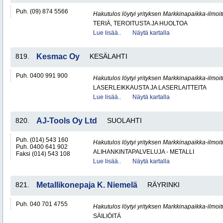
Puh. (09) 874 5566
Hakutulos löytyi yrityksen Markkinapaikka-ilmoi
TERIÄ, TEROITUSTA JA HUOLTOA
Lue lisää..
Näytä kartalla
819.
Kesmac Oy
KESÄLAHTI
Puh. 0400 991 900
Hakutulos löytyi yrityksen Markkinapaikka-ilmoi
LASERLEIKKAUSTA JA LASERLAITTEITA
Lue lisää..
Näytä kartalla
820.
AJ-Tools Oy Ltd
SUOLAHTI
Puh. (014) 543 160
Hakutulos löytyi yrityksen Markkinapaikka-ilmoi
Puh. 0400 641 902
ALIHANKINTAPALVELUJA - METALLI
Faksi (014) 543 108
Lue lisää..
Näytä kartalla
821.
Metallikonepaja K. Niemelä
RÄYRINKI
Puh. 040 701 4755
Hakutulos löytyi yrityksen Markkinapaikka-ilmoi
SÄILIÖITÄ