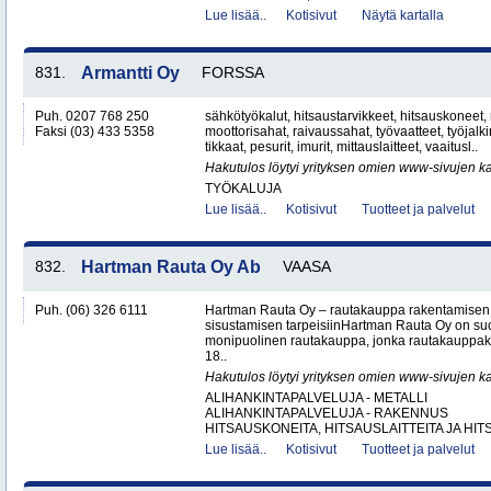
Lue lisää..
Kotisivut
Näytä kartalla
831.
Armantti Oy
FORSSA
Puh. 0207 768 250
sähkötyökalut, hitsaustarvikkeet, hitsauskoneet,
Faksi (03) 433 5358
moottorisahat, raivaussahat, työvaatteet, työjalk
tikkaat, pesurit, imurit, mittauslaitteet, vaaitusl..
Hakutulos löytyi yrityksen omien www-sivujen ka
TYÖKALUJA
Lue lisää..
Kotisivut
Tuotteet ja palvelut
832.
Hartman Rauta Oy Ab
VAASA
Puh. (06) 326 6111
Hartman Rauta Oy – rautakauppa rakentamisen, 
sisustamisen tarpeisiinHartman Rauta Oy on su
monipuolinen rautakauppa, jonka rautakauppak
18..
Hakutulos löytyi yrityksen omien www-sivujen ka
ALIHANKINTAPALVELUJA - METALLI
ALIHANKINTAPALVELUJA - RAKENNUS
HITSAUSKONEITA, HITSAUSLAITTEITA JA HIT
Lue lisää..
Kotisivut
Tuotteet ja palvelut