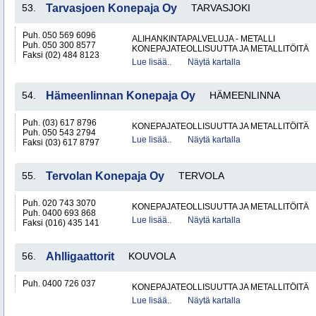
53.
Tarvasjoen Konepaja Oy
TARVASJOKI
Puh. 050 569 6096
ALIHANKINTAPALVELUJA - METALLI
Puh. 050 300 8577
KONEPAJATEOLLISUUTTA JA METALLITÖITÄ
Faksi (02) 484 8123
Lue lisää..
Näytä kartalla
54.
Hämeenlinnan Konepaja Oy
HÄMEENLINNA
Puh. (03) 617 8796
KONEPAJATEOLLISUUTTA JA METALLITÖITÄ
Puh. 050 543 2794
Lue lisää..
Näytä kartalla
Faksi (03) 617 8797
55.
Tervolan Konepaja Oy
TERVOLA
Puh. 020 743 3070
KONEPAJATEOLLISUUTTA JA METALLITÖITÄ
Puh. 0400 693 868
Lue lisää..
Näytä kartalla
Faksi (016) 435 141
56.
Ahlligaattorit
KOUVOLA
Puh. 0400 726 037
KONEPAJATEOLLISUUTTA JA METALLITÖITÄ
Lue lisää..
Näytä kartalla