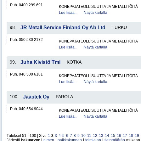
Puh. 0400 299 691
KONEPAJATEOLLISUUTTA JA METALLITÖITÄ
Lue lisää..
Näytä kartalla
98.
JR Metall Service Finland Oy Ab Ltd
TURKU
Puh. 050 530 2172
KONEPAJATEOLLISUUTTA JA METALLITÖITÄ
Lue lisää..
Näytä kartalla
99.
Juha Kivistö Tmi
KOTKA
Puh. 040 500 6181
KONEPAJATEOLLISUUTTA JA METALLITÖITÄ
Lue lisää..
Näytä kartalla
100.
Jäästek Oy
PAROLA
Puh. 040 554 9044
KONEPAJATEOLLISUUTTA JA METALLITÖITÄ
Lue lisää..
Näytä kartalla
Tulokset 51 - 100 | Sivu
1
2
3
4
5
6
7
8
9
10
11
12
13
14
15
16
17
18
19
Järjestä
hakuarvon
|
nimen
|
paikkakunnan
|
toimialan
|
tietomäärän
mukaan