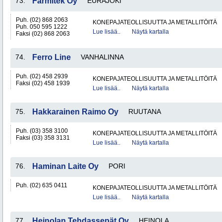
73.
Farmitek Oy
EURAJOKI
Puh. (02) 868 2063
KONEPAJATEOLLISUUTTA JA METALLITÖITÄ
Puh. 050 595 1222
Lue lisää..
Näytä kartalla
Faksi (02) 868 2063
74.
Ferro Line
VANHALINNA
Puh. (02) 458 2939
KONEPAJATEOLLISUUTTA JA METALLITÖITÄ
Faksi (02) 458 1939
Lue lisää..
Näytä kartalla
75.
Hakkarainen Raimo Oy
RUUTANA
Puh. (03) 358 3100
KONEPAJATEOLLISUUTTA JA METALLITÖITÄ
Faksi (03) 358 3131
Lue lisää..
Näytä kartalla
76.
Haminan Laite Oy
PORI
Puh. (02) 635 0411
KONEPAJATEOLLISUUTTA JA METALLITÖITÄ
Lue lisää..
Näytä kartalla
77.
Heinolan Tehdassepät Oy
HEINOLA