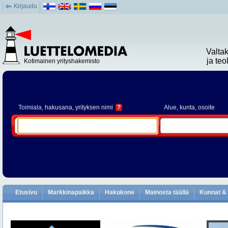
Kirjaudu
Valta
ja te
Kotimainen yrityshakemisto
Toimiala
, hakusana, yrityksen nimi
?
Alue
, kunta, osoite
Etusivu
Markkinapaikka
Hakukone
Mainosta täällä
Kunnat & 