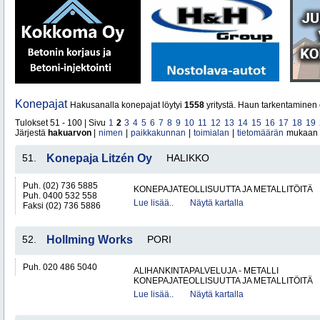
Konepajat
Hakusanalla konepajat löytyi
1558
yritystä. Haun tarkentaminen 
Tulokset 51 - 100 | Sivu
1
2
3
4
5
6
7
8
9
10
11
12
13
14
15
16
17
18
19
Järjestä
hakuarvon
|
nimen
|
paikkakunnan
|
toimialan
|
tietomäärän
mukaan
51.
Konepaja Litzén Oy
HALIKKO
Puh. (02) 736 5885
KONEPAJATEOLLISUUTTA JA METALLITÖITÄ
Puh. 0400 532 558
Lue lisää..
Näytä kartalla
Faksi (02) 736 5886
52.
Hollming Works
PORI
Puh. 020 486 5040
ALIHANKINTAPALVELUJA - METALLI
KONEPAJATEOLLISUUTTA JA METALLITÖITÄ
Lue lisää..
Näytä kartalla