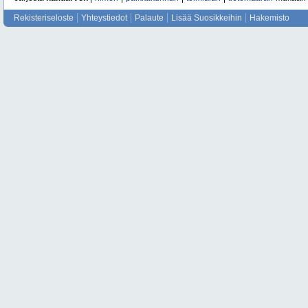
Rekisteriseloste
Yhteystiedot
Palaute
Lisää Suosikkeihin
Hakemisto