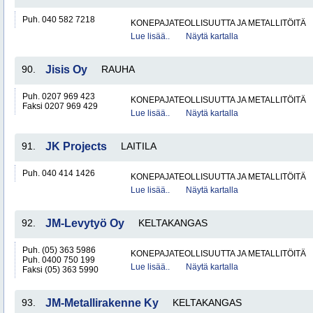
Puh. 040 582 7218
KONEPAJATEOLLISUUTTA JA METALLITÖITÄ
Lue lisää..
Näytä kartalla
90.
Jisis Oy
RAUHA
Puh. 0207 969 423
KONEPAJATEOLLISUUTTA JA METALLITÖITÄ
Faksi 0207 969 429
Lue lisää..
Näytä kartalla
91.
JK Projects
LAITILA
Puh. 040 414 1426
KONEPAJATEOLLISUUTTA JA METALLITÖITÄ
Lue lisää..
Näytä kartalla
92.
JM-Levytyö Oy
KELTAKANGAS
Puh. (05) 363 5986
KONEPAJATEOLLISUUTTA JA METALLITÖITÄ
Puh. 0400 750 199
Lue lisää..
Näytä kartalla
Faksi (05) 363 5990
93.
JM-Metallirakenne Ky
KELTAKANGAS