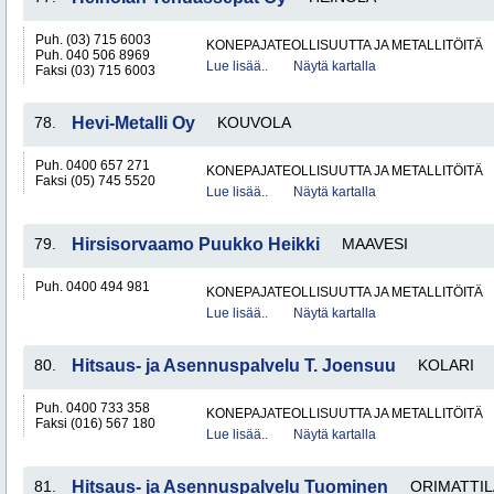
Puh. (03) 715 6003
KONEPAJATEOLLISUUTTA JA METALLITÖITÄ
Puh. 040 506 8969
Lue lisää..
Näytä kartalla
Faksi (03) 715 6003
78.
Hevi-Metalli Oy
KOUVOLA
Puh. 0400 657 271
KONEPAJATEOLLISUUTTA JA METALLITÖITÄ
Faksi (05) 745 5520
Lue lisää..
Näytä kartalla
79.
Hirsisorvaamo Puukko Heikki
MAAVESI
Puh. 0400 494 981
KONEPAJATEOLLISUUTTA JA METALLITÖITÄ
Lue lisää..
Näytä kartalla
80.
Hitsaus- ja Asennuspalvelu T. Joensuu
KOLARI
Puh. 0400 733 358
KONEPAJATEOLLISUUTTA JA METALLITÖITÄ
Faksi (016) 567 180
Lue lisää..
Näytä kartalla
81.
Hitsaus- ja Asennuspalvelu Tuominen
ORIMATTIL