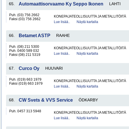
65.
Automaattisorvaamo Ky Seppo Ikonen
LAHTI
Puh. (03) 756 2662
KONEPAJATEOLLISUUTTA JA METALLITÖITÄ
Faksi (03) 756 2662
Lue lisää..
Näytä kartalla
66.
Betamet ASTP
RAAHE
Puh. (08) 211 5300
KONEPAJATEOLLISUUTTA JA METALLITÖITÄ
Puh. 0400 589 032
Lue lisää..
Näytä kartalla
Faksi (08) 211 5319
67.
Curco Oy
HUUVARI
Puh. (019) 663 1979
KONEPAJATEOLLISUUTTA JA METALLITÖITÄ
Faksi (019) 663 1979
Lue lisää..
Näytä kartalla
68.
CW Svets & VVS Service
ÖDKARBY
Puh. 0457 313 5948
KONEPAJATEOLLISUUTTA JA METALLITÖITÄ
Lue lisää..
Näytä kartalla