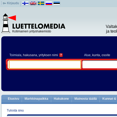
Kirjaudu
Valta
ja te
Kotimainen yrityshakemisto
Toimiala
, hakusana, yrityksen nimi
?
Alue
, kunta, osoite
Etusivu
Markkinapaikka
Hakukone
Mainosta täällä
Kunnat & 
Tulosta sivu