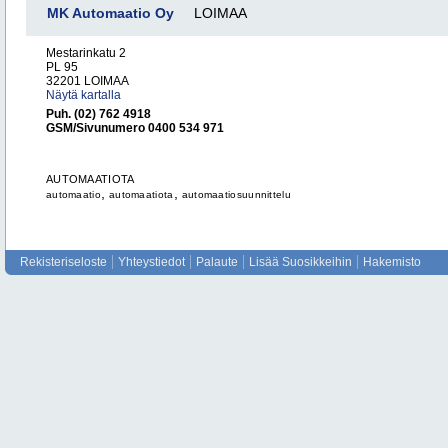
MK Automaatio Oy
LOIMAA
Mestarinkatu 2
PL 95
32201 LOIMAA
Näytä kartalla
Puh. (02) 762 4918
GSM/Sivunumero 0400 534 971
AUTOMAATIOTA
,
,
automaatio
automaatiota
automaatiosuunnittelu
Rekisteriseloste
Yhteystiedot
Palaute
Lisää Suosikkeihin
Hakemisto