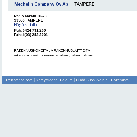
Mechelin Company Oy Ab
TAMPERE
Pohjolankatu 18-20
33500 TAMPERE
Näytä kartalla
Puh. 0424 731 200
Faksi (03) 253 3001
RAKENNUSKONEITA JA RAKENNUSLAITTEITA
,
,
rakennuskoneet
rakennustarvikkeet
rakennuskone
Rekisteriseloste
Yhteystiedot
Palaute
Lisää Suosikkeihin
Hakemisto