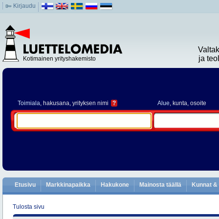
Kirjaudu
Valta
ja te
Kotimainen yrityshakemisto
Toimiala
, hakusana, yrityksen nimi
?
Alue
, kunta, osoite
Etusivu
Markkinapaikka
Hakukone
Mainosta täällä
Kunnat & 
Tulosta sivu