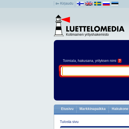
Kirjaudu
Kotimainen yrityshakemisto
Toimiala
, hakusana, yrityksen nimi
?
Etusivu
Markkinapaikka
Hakukone
Tulosta sivu