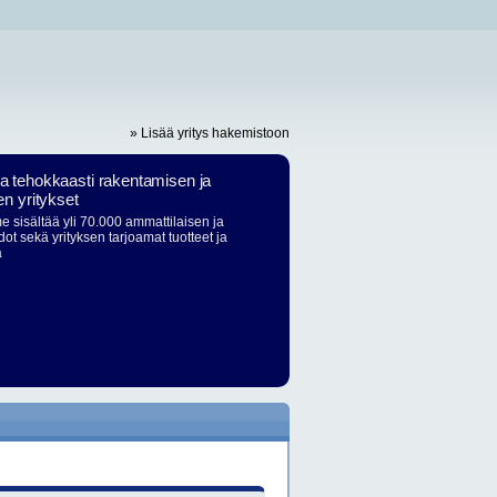
» Lisää yritys hakemistoon
ja tehokkaasti rakentamisen ja
en yritykset
 sisältää yli 70.000 ammattilaisen ja
dot sekä yrityksen tarjoamat tuotteet ja
ä