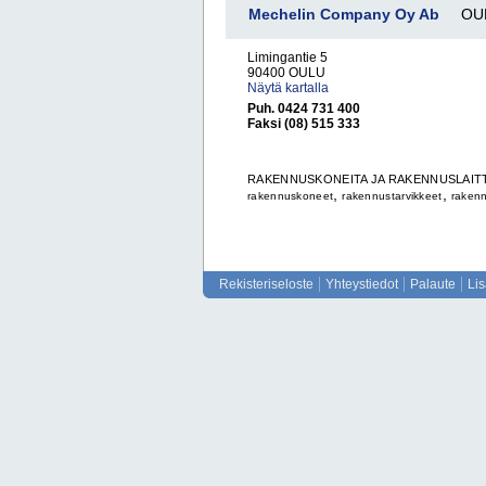
Mechelin Company Oy Ab
OU
Limingantie 5
90400 OULU
Näytä kartalla
Puh. 0424 731 400
Faksi (08) 515 333
RAKENNUSKONEITA JA RAKENNUSLAIT
,
,
rakennuskoneet
rakennustarvikkeet
raken
Rekisteriseloste
Yhteystiedot
Palaute
Li