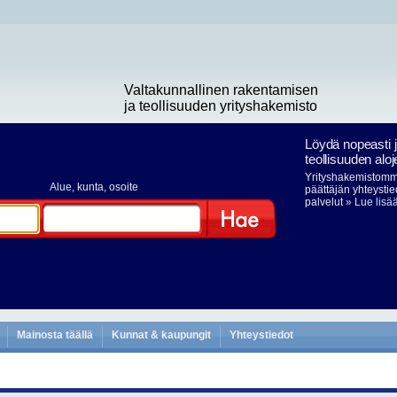
Valtakunnallinen rakentamisen
ja teollisuuden yrityshakemisto
Löydä nopeasti 
teollisuuden aloj
Yrityshakemistomme
Alue
, kunta, osoite
päättäjän yhteystie
palvelut
» Lue lisä
Hae
Mainosta täällä
Kunnat & kaupungit
Yhteystiedot