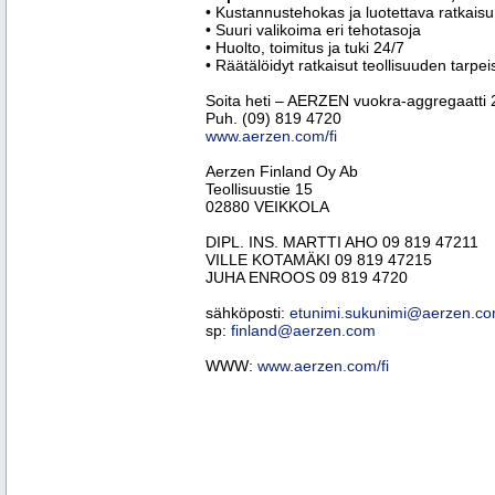
• Kustannustehokas ja luotettava ratkaisu
• Suuri valikoima eri tehotasoja
• Huolto, toimitus ja tuki 24/7
• Räätälöidyt ratkaisut teollisuuden tarpeis
Soita heti – AERZEN vuokra-aggregaatti 
Puh. (09) 819 4720
www.aerzen.com/fi
Aerzen Finland Oy Ab
Teollisuustie 15
02880 VEIKKOLA
DIPL. INS. MARTTI AHO 09 819 47211
VILLE KOTAMÄKI 09 819 47215
JUHA ENROOS 09 819 4720
sähköposti:
etunimi.sukunimi@aerzen.c
sp:
finland@aerzen.com
WWW:
www.aerzen.com/fi