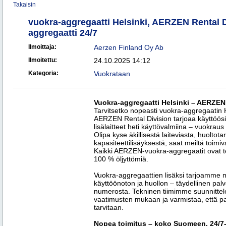
Takaisin
vuokra-aggregaatti Helsinki, AERZEN Rental D
aggregaatti 24/7
Ilmoittaja:
Aerzen Finland Oy Ab
Ilmoitettu:
24.10.2025 14:12
Kategoria:
Vuokrataan
Vuokra-aggregaatti Helsinki – AERZEN 
Tarvitsetko nopeasti vuokra-aggregaatin 
AERZEN Rental Division tarjoaa käyttöösi
lisälaitteet heti käyttövalmiina – vuokraus
Olipa kyse äkillisestä laiteviasta, huoltota
kapasiteettilisäyksestä, saat meiltä toimi
Kaikki AERZEN-vuokra-aggregaatit ovat te
100 % öljyttömiä.
Vuokra-aggregaattien lisäksi tarjoamme 
käyttöönoton ja huollon – täydellinen pa
numerosta. Tekninen tiimimme suunnittel
vaatimusten mukaan ja varmistaa, että pain
tarvitaan.
Nopea toimitus – koko Suomeen, 24/7