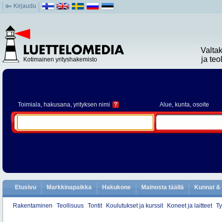
Kirjaudu
Valta
ja te
Kotimainen yrityshakemisto
Toimiala
, hakusana, yrityksen nimi
?
Alue
, kunta, osoite
Etusivu
Markkinapaikka
Hakukone
Mainosta täällä
Kunnat & 
Rakentaminen
Teollisuus
Tontit
Koulutukset ja kurssit
Koneet ja laitteet
Ty