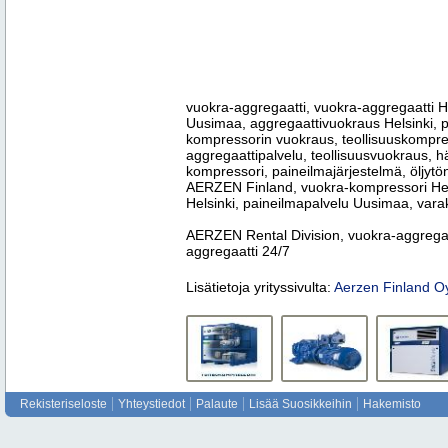
vuokra-aggregaatti, vuokra-aggregaatti H
Uusimaa, aggregaattivuokraus Helsinki, p
kompressorin vuokraus, teollisuuskompre
aggregaattipalvelu, teollisuusvuokraus, h
kompressori, paineilmajärjestelmä, öljyt
AERZEN Finland, vuokra-kompressori Hels
Helsinki, paineilmapalvelu Uusimaa, var
AERZEN Rental Division, vuokra-aggregaa
aggregaatti 24/7
Lisätietoja yrityssivulta:
Aerzen Finland O
Rekisteriseloste
Yhteystiedot
Palaute
Lisää Suosikkeihin
Hakemisto