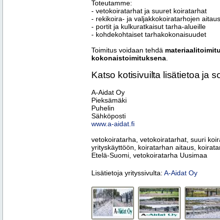
Toteutamme:
- vetokoiratarhat ja suuret koiratarhat
- rekikoira- ja valjakkokoiratarhojen aitau
- portit ja kulkuratkaisut tarha-alueille
- kohdekohtaiset tarhakokonaisuudet
Toimitus voidaan tehdä
materiaalitoimi
kokonaistoimituksena
.
Katso kotisivuilta lisätietoa ja so
A-Aidat Oy
Pieksämäki
Puhelin
Sähköposti
www.a-aidat.fi
vetokoiratarha, vetokoiratarhat, suuri koir
yrityskäyttöön, koiratarhan aitaus, koira
Etelä-Suomi, vetokoiratarha Uusimaa
Lisätietoja yrityssivulta:
A-Aidat Oy