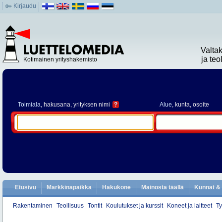
Kirjaudu
Valta
ja te
Kotimainen yrityshakemisto
Toimiala
, hakusana, yrityksen nimi
?
Alue
, kunta, osoite
Etusivu
Markkinapaikka
Hakukone
Mainosta täällä
Kunnat & 
Rakentaminen
Teollisuus
Tontit
Koulutukset ja kurssit
Koneet ja laitteet
Ty