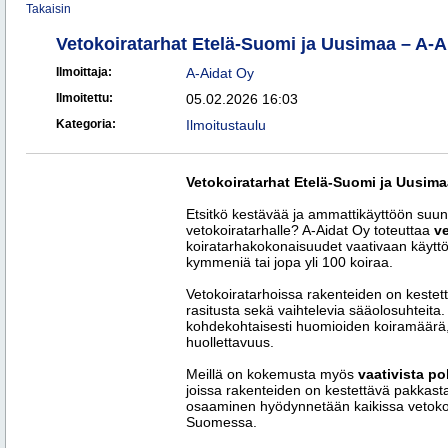
Takaisin
Vetokoiratarhat Etelä-Suomi ja Uusimaa – A-A
Ilmoittaja:
A-Aidat Oy
Ilmoitettu:
05.02.2026 16:03
Kategoria:
Ilmoitustaulu
Vetokoiratarhat Etelä-Suomi ja Uusima
Etsitkö kestävää ja ammattikäyttöön suunn
vetokoiratarhalle? A-Aidat Oy toteuttaa
ve
koiratarhakokonaisuudet vaativaan käyttö
kymmeniä tai jopa yli 100 koiraa.
Vetokoiratarhoissa rakenteiden on kestett
rasitusta sekä vaihtelevia sääolosuhteita.
kohdekohtaisesti huomioiden koiramäärä, ta
huollettavuus.
Meillä on kokemusta myös
vaativista po
joissa rakenteiden on kestettävä pakkast
osaaminen hyödynnetään kaikissa vetoko
Suomessa.