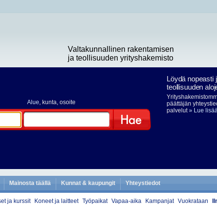
Valtakunnallinen rakentamisen
ja teollisuuden yrityshakemisto
Löydä nopeasti 
teollisuuden aloj
Yrityshakemistomme
Alue
, kunta, osoite
päättäjän yhteystie
palvelut
» Lue lisä
Hae
Mainosta täällä
Kunnat & kaupungit
Yhteystiedot
et ja kurssit
Koneet ja laitteet
Työpaikat
Vapaa-aika
Kampanjat
Vuokrataan
I