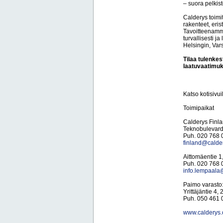
– suora pelkist
Calderys toimi
rakenteet, eris
Tavoitteenamm
turvallisesti 
Helsingin, Var
Tilaa tulenkest
laatuvaatimuks
Katso kotisivuil
Toimipaikat
Calderys Finl
Teknobulevard
Puh. 020 768 
finland@calde
Aittomäentie 
Puh. 020 768 
info.lempaala
Paimo varasto
Yrittäjäntie 4
Puh. 050 461 
www.calderys