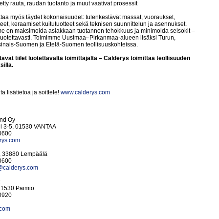
etty rauta, raudan tuotanto ja muut vaativat prosessit
ttaa myös täydet kokonaisuudet: tulenkestävät massat, vuoraukset,
teet, keraamiset kuitutuotteet sekä teknisen suunnittelun ja asennukset.
e on maksimoida asiakkaan tuotannon tehokkuus ja minimoida seisokit –
ja luotettavasti. Toimimme Uusimaa–Pirkanmaa-alueen lisäksi Turun,
sinais-Suomen ja Etelä-Suomen teollisuuskohteissa.
ävät tiilet luotettavalta toimittajalta – Calderys toimittaa teollisuuden
illa.
ta lisätietoa ja soittele!
www.calderys.com
and Oy
i 3-5, 01530 VANTAA
0600
rys.com
1, 33880 Lempäälä
0600
@calderys.com
:
, 21530 Paimio
0920
.com