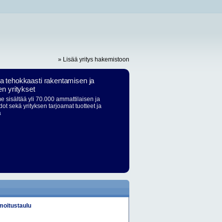
» Lisää yritys hakemistoon
ja tehokkaasti rakentamisen ja
en yritykset
 sisältää yli 70.000 ammattilaisen ja
dot sekä yrityksen tarjoamat tuotteet ja
ä
lmoitustaulu