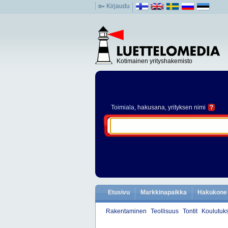
Kirjaudu
Kotimainen yrityshakemisto
Toimiala
, hakusana, yrityksen nimi
?
Etusivu
Markkinapaikka
Hakukone
Rakentaminen
Teollisuus
Tontit
Koulutuks