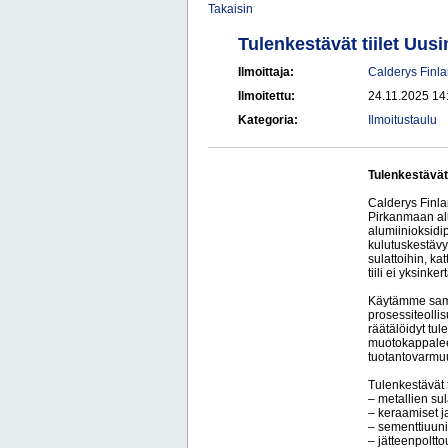
Takaisin
Tulenkestävät tiilet Uu
Ilmoittaja:
Calderys Finl
Ilmoitettu:
24.11.2025 14
Kategoria:
Ilmoitustaulu
Tulenkestävät
Calderys Finla
Pirkanmaan alu
alumiinioksidi
kulutuskestävy
sulattoihin, ka
tiili ei yksinkert
Käytämme sama
prosessiteoll
räätälöidyt tul
muotokappalee
tuotantovarmu
Tulenkestävät t
– metallien su
– keraamiset ja
– sementtiuuni
– jätteenpoltto