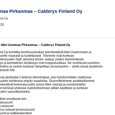
simaa Pirkanmaa – Calderys Finland Oy
and Oy
:20
 tiilet Uusimaa Pirkanmaa – Calderys Finland Oy
nd Oy toimittaa teollisuusluokan tulenkestävät tiilet Uudenmaan ja
eille nopeasti ja luotettavasti. Tiilemme ovat korkean
pitoisuuden high-alumina bricks -laatua, joiden lämmönkesto,
ys ja kemiallinen kestävyys ovat huippuluokkaa. Ne soveltuvat uuneihin,
ttiloihin ja muihin korkean lämpötilan prosesseihin – siellä missä tavallinen
aisesti riitä.
a globaalia Calderys-teknologiaa, jota hyödynnetään vaativissa
isuuden kohteissa ympäri maailmaa. Suunnittelemme asiakkaillemme
enkestävät kokonaisuudet, joissa tiilet, massat ja esivalmistetut
t toimivat yhdessä mahdollisimman pitkän käyttöiän ja korkean
uden saavuttamiseksi.
iilet soveltuvat mm.:
latusuunit
 lasiuunit
t ja raskaat prosessiuunit
uunit ja kattilarakenteet