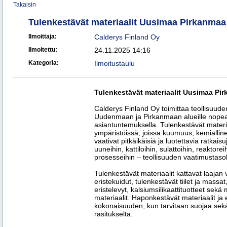
Takaisin
Tulenkestävät materiaalit Uusimaa Pirkanmaa
Ilmoittaja:
Calderys Finland Oy
Ilmoitettu:
24.11.2025 14:16
Kategoria:
Ilmoitustaulu
Tulenkestävät materiaalit Uusimaa Pi
Calderys Finland Oy toimittaa teollisuude
Uudenmaan ja Pirkanmaan alueille nopeast
asiantuntemuksella. Tulenkestävät materi
ympäristöissä, joissa kuumuus, kemiallin
vaativat pitkäikäisiä ja luotettavia ratkai
uuneihin, kattiloihin, sulattoihin, reaktor
prosesseihin – teollisuuden vaatimustasol
Tulenkestävät materiaalit kattavat laajan 
eristekuidut, tulenkestävät tiilet ja massa
eristelevyt, kalsiumsilikaattituotteet sekä m
materiaalit. Haponkestävät materiaalit ja 
kokonaisuuden, kun tarvitaan suojaa sekä
rasitukselta.