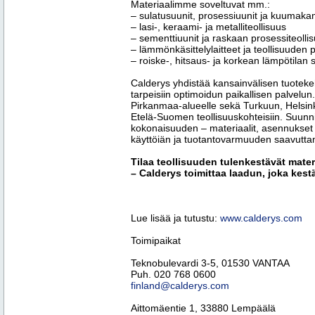
Materiaalimme soveltuvat mm.:
– sulatusuunit, prosessiuunit ja kuumak
– lasi-, keraami- ja metalliteollisuus
– sementtiuunit ja raskaan prosessiteolli
– lämmönkäsittelylaitteet ja teollisuuden p
– roiske-, hitsaus- ja korkean lämpötilan 
Calderys yhdistää kansainvälisen tuoteke
tarpeisiin optimoidun paikallisen palvel
Pirkanmaa-alueelle sekä Turkuun, Helsin
Etelä-Suomen teollisuuskohteisiin. Suunn
kokonaisuuden – materiaalit, asennukset
käyttöiän ja tuotantovarmuuden saavutta
Tilaa teollisuuden tulenkestävät materia
– Calderys toimittaa laadun, joka kes
Lue lisää ja tutustu:
www.calderys.com
Toimipaikat
Teknobulevardi 3-5, 01530 VANTAA
Puh. 020 768 0600
finland@calderys.com
Aittomäentie 1, 33880 Lempäälä