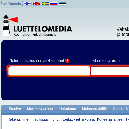
Kirjaudu
Valta
ja te
Kotimainen yrityshakemisto
Toimiala
, hakusana, yrityksen nimi
?
Alue
, kunta, osoite
Etusivu
Markkinapaikka
Hakukone
Mainosta täällä
Kunnat & 
Rakentaminen
Teollisuus
Tontit
Koulutukset ja kurssit
Koneet ja laitteet
Ty