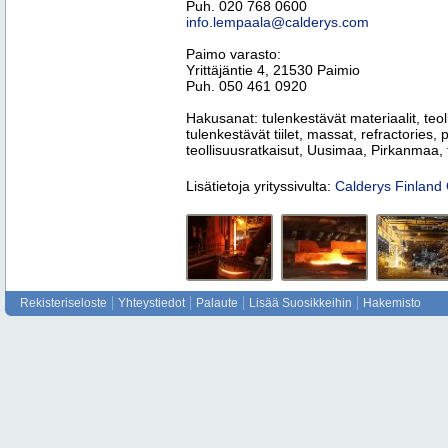
Puh. 020 768 0600
info.lempaala@calderys.com
Paimo varasto:
Yrittäjäntie 4, 21530 Paimio
Puh. 050 461 0920
Hakusanat: tulenkestävät materiaalit, teol
tulenkestävät tiilet, massat, refractories,
teollisuusratkaisut, Uusimaa, Pirkanmaa
Lisätietoja yrityssivulta:
Calderys Finland
Rekisteriseloste
Yhteystiedot
Palaute
Lisää Suosikkeihin
Hakemisto