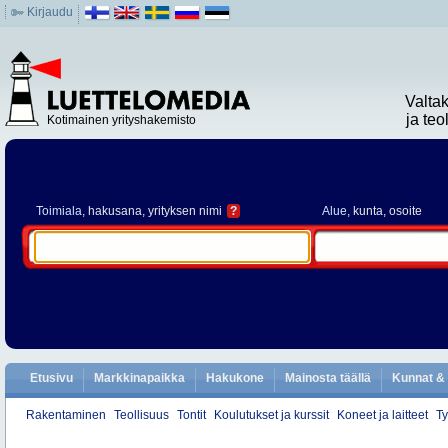
Kirjaudu
Valta
ja te
Kotimainen yrityshakemisto
Toimiala
, hakusana, yrityksen nimi
?
Alue
, kunta, osoite
Etusivu
Markkinapaikka
Hakukone
Mainosta täällä
Kunnat & 
Rakentaminen
Teollisuus
Tontit
Koulutukset ja kurssit
Koneet ja laitteet
Ty