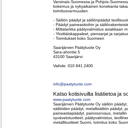
Varsinais-Suomessa ja Pohjois-Suomessa.
kokemus ja nykyaikainen konekanta takaav
toimitusvarmuuden.
- Säiliön päädyt ja säiliönpäädyt teollisuu
- Päädyt paineastioihin ja säiliörakenteisii
- Mittatarkka päätyvalmistus asiakkaan 
- Yksittäiskappaleet, piensarjat ja sarjatu
- Toimitukset koko Suomeen
Saarijärven Päätytuote Oy
Sara-ahontie 5
43100 Saarijärvi
Vaihde: 010 841 2400
info@paatytuote.com
Katso kotisivuilta lisätietoa ja so
www.paatytuote.com
Saarijärven Päätytuote Oy säiliön päädyt, 
säiliöiden päädyt, metallisäiliön päädyt, p
paineastiapäädyt, painosorvaus, metalli
syvävetotuotteet, päätyvalmistus, teollinen
metallituotteet Suomi, toimitus koko Su