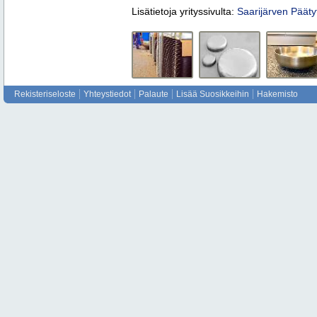
Lisätietoja yrityssivulta:
Saarijärven Pääty
Rekisteriseloste
Yhteystiedot
Palaute
Lisää Suosikkeihin
Hakemisto