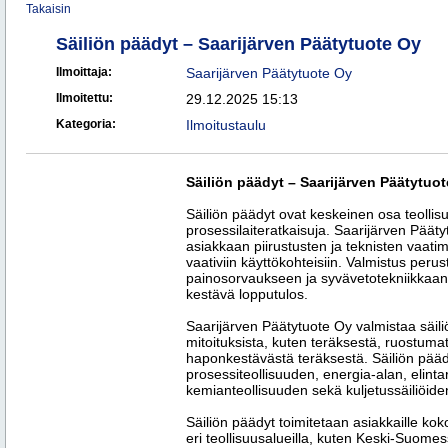
Takaisin
Säiliön päädyt – Saarijärven Päätytuote Oy
Ilmoittaja:
Saarijärven Päätytuote Oy
Ilmoitettu:
29.12.2025 15:13
Kategoria:
Ilmoitustaulu
Säiliön päädyt – Saarijärven Päätytuo
Säiliön päädyt ovat keskeinen osa teollisu
prosessilaiteratkaisuja. Saarijärven Päät
asiakkaan piirustusten ja teknisten vaati
vaativiin käyttökohteisiin. Valmistus pe
painosorvaukseen ja syvävetotekniikkaan, 
kestävä lopputulos.
Saarijärven Päätytuote Oy valmistaa säiliö
mitoituksista, kuten teräksestä, ruostuma
haponkestävästä teräksestä. Säiliön pä
prosessiteollisuuden, energia-alan, elinta
kemianteollisuuden sekä kuljetussäiliöiden
Säiliön päädyt toimitetaan asiakkaille kok
eri teollisuusalueilla, kuten Keski-Suome