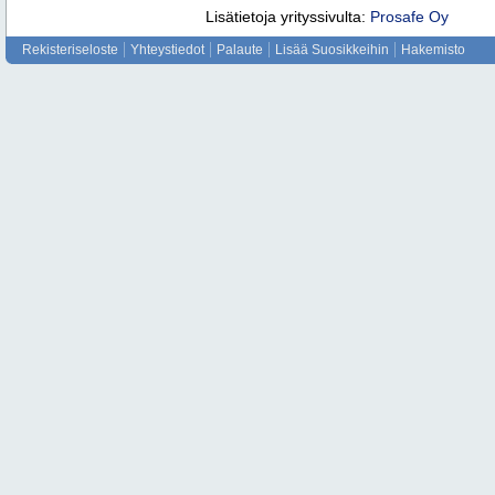
Lisätietoja yrityssivulta:
Prosafe Oy
Rekisteriseloste
Yhteystiedot
Palaute
Lisää Suosikkeihin
Hakemisto