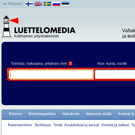
Kirjaudu
Valta
ja te
Kotimainen yrityshakemisto
Toimiala
, hakusana, yrityksen nimi
?
Alue
, kunta, osoite
Etusivu
Markkinapaikka
Hakukone
Mainosta täällä
Kunnat & 
Rakentaminen
Teollisuus
Tontit
Koulutukset ja kurssit
Koneet ja laitteet
Ty