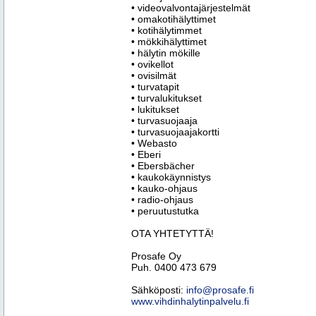
• videovalvontajärjestelmät
• omakotihälyttimet
• kotihälytimmet
• mökkihälyttimet
• hälytin mökille
• ovikellot
• ovisilmät
• turvatapit
• turvalukitukset
• lukitukset
• turvasuojaaja
• turvasuojaajakortti
• Webasto
• Eberi
• Ebersbächer
• kaukokäynnistys
• kauko-ohjaus
• radio-ohjaus
• peruutustutka
OTA YHTETYTTÄ!
Prosafe Oy
Puh. 0400 473 679
Sähköposti:
info@prosafe.fi
www.vihdinhalytinpalvelu.fi