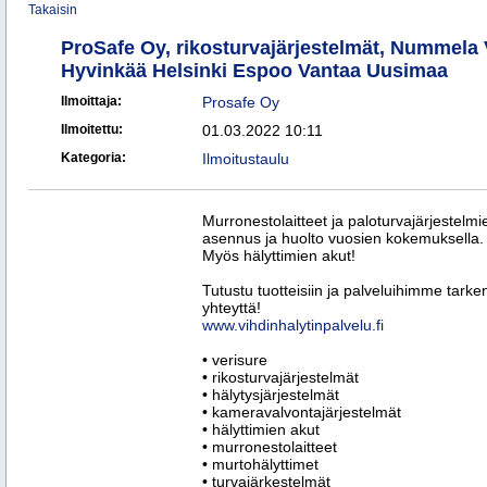
Takaisin
ProSafe Oy, rikosturvajärjestelmät, Nummela V
Hyvinkää Helsinki Espoo Vantaa Uusimaa
Ilmoittaja:
Prosafe Oy
Ilmoitettu:
01.03.2022 10:11
Kategoria:
Ilmoitustaulu
Murronestolaitteet ja paloturvajärjestelm
asennus ja huolto vuosien kokemuksella.
Myös hälyttimien akut!
Tutustu tuotteisiin ja palveluihimme tark
yhteyttä!
www.vihdinhalytinpalvelu.fi
• verisure
• rikosturvajärjestelmät
• hälytysjärjestelmät
• kameravalvontajärjestelmät
• hälyttimien akut
• murronestolaitteet
• murtohälyttimet
• turvajärkestelmät