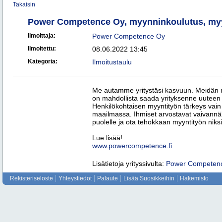
Takaisin
Power Competence Oy, myynninkoulutus, myynn
Ilmoittaja:
Power Competence Oy
Ilmoitettu:
08.06.2022 13:45
Kategoria:
Ilmoitustaulu
Me autamme yritystäsi kasvuun. Meidän my
on mahdollista saada yrityksenne uuteen
Henkilökohtaisen myyntityön tärkeys vai
maailmassa. Ihmiset arvostavat vaivannäk
puolelle ja ota tehokkaan myyntityön niksi
Lue lisää!
www.powercompetence.fi
Lisätietoja yrityssivulta:
Power Competen
Rekisteriseloste
Yhteystiedot
Palaute
Lisää Suosikkeihin
Hakemisto