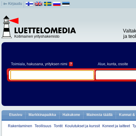
Kirjaudu
Valta
ja te
Kotimainen yrityshakemisto
Toimiala
, hakusana, yrityksen nimi
?
Alue
, kunta, osoite
Etusivu
Markkinapaikka
Hakukone
Mainosta täällä
Kunnat & 
Rakentaminen
Teollisuus
Tontit
Koulutukset ja kurssit
Koneet ja laitteet
Ty