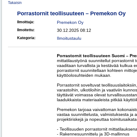
Takaisin
Porrastornit teollisuuteen – Premekon Oy
Ilmoittaja:
Premekon Oy
Ilmoitettu:
30.12.2025 08:12
Kategoria:
Ilmoitustaulu
Porrastornit teollisuuteen Suomi – P
mittatilaustyönä suunnitellut porrastornit 
vaaditaan turvallista ja kestävää kulkua e
porrastornit suunnitellaan kohteen mittoj
käyttöolosuhteiden mukaan.
Porrastornit soveltuvat teollisuuslaitoksii
varastoihin, ulkotiloihin ja vaativiin kunn
täyttävät voimassa olevat turvallisuusstan
laadukkaista materiaaleista pitkää käyttöi
Premekon tarjoaa vaivattoman kokonaisto
vastaa suunnittelusta, valmistuksesta j
projektiriskejä ja nopeuttaa toimitusaikata
- Teollisuuden porrastornit mittatilauksen
- Rakennesuunnittelu ja 3D-mallinnus