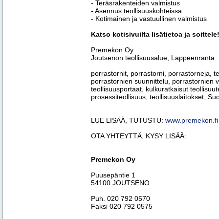
- Teräsrakenteiden valmistus
- Asennus teollisuuskohteissa
- Kotimainen ja vastuullinen valmistus
Katso kotisivuilta lisätietoa ja soittele
Premekon Oy
Joutsenon teollisuusalue, Lappeenranta
porrastornit, porrastorni, porrastorneja, t
porrastornien suunnittelu, porrastornien 
teollisuusportaat, kulkuratkaisut teollisuu
prosessiteollisuus, teollisuuslaitokset, S
LUE LISÄÄ, TUTUSTU:
www.premekon.fi
OTA YHTEYTTÄ, KYSY LISÄÄ:
Premekon Oy
Puusepäntie 1
54100 JOUTSENO
Puh. 020 792 0570
Faksi 020 792 0575