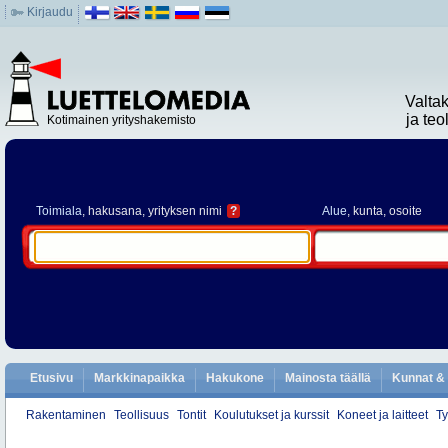
Kirjaudu
Valta
ja te
Kotimainen yrityshakemisto
Toimiala
, hakusana, yrityksen nimi
?
Alue
, kunta, osoite
Etusivu
Markkinapaikka
Hakukone
Mainosta täällä
Kunnat & 
Rakentaminen
Teollisuus
Tontit
Koulutukset ja kurssit
Koneet ja laitteet
Ty