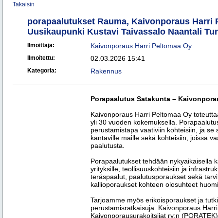
Takaisin
porapaalutukset Rauma, Kaivonporaus Harri P
Uusikaupunki Kustavi Taivassalo Naantali Tu
Ilmoittaja:
Kaivonporaus Harri Peltomaa Oy
Ilmoitettu:
02.03.2026 15:41
Kategoria:
Rakennus
Porapaalutus Satakunta – Kaivonpora
Kaivonporaus Harri Peltomaa Oy toteutt
yli 30 vuoden kokemuksella. Porapaalutu
perustamistapa vaativiin kohteisiin, ja se s
kantaville maille sekä kohteisiin, joissa va
paalutusta.
Porapaalutukset tehdään nykyaikaisella kal
yrityksille, teollisuuskohteisiin ja infra
teräspaalut, paalutusporaukset sekä tarv
kallioporaukset kohteen olosuhteet huom
Tarjoamme myös erikoisporaukset ja tutk
perustamisratkaisuja. Kaivonporaus Har
Kaivonporausurakoitsijat ry:n (PORATEK) 