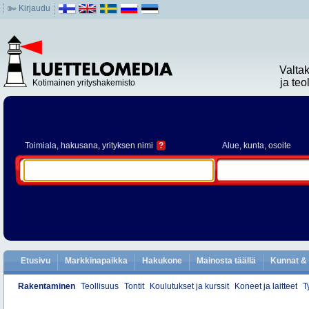
Kirjaudu
Valta
ja te
Kotimainen yrityshakemisto
Toimiala
, hakusana, yrityksen nimi
?
Alue
, kunta, osoite
Etusivu
Markkinapaikka
Hakukone
Mainosta täällä
Kunnat & 
Rakentaminen
Teollisuus
Tontit
Koulutukset ja kurssit
Koneet ja laitteet
T