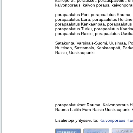
kallioporat, poraukset, porauspalvelut, e
kaivonporaus, kaivon poraus, kaivonpora
porapaalutus Pori, porapaalutus Rauma, 
porapaalutus Eura, porapaalutus Huittin
porapaalutus Kankaanpää, porapaalutus
porapaalutus Turku, porapaalutus Kaarina
porapaalutus Raisio, porapaalutus Uusika
Satakunta, Varsinais-Suomi, Uusimaa, Po
Huittinen, Sastamala, Kankaanpää, Parkan
Raisio, Uusikaupunki
porapaalutukset Rauma, Kaivonporaus Ha
Rauma Laitila Eura Raisio Uusikaupunki K
Lisätietoja yrityssivulta:
Kaivonporaus Har