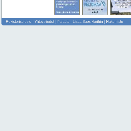
Rekisteriseloste
Yhteystiedot
Palaute
Lisää Suosikkeihin
Hakemisto