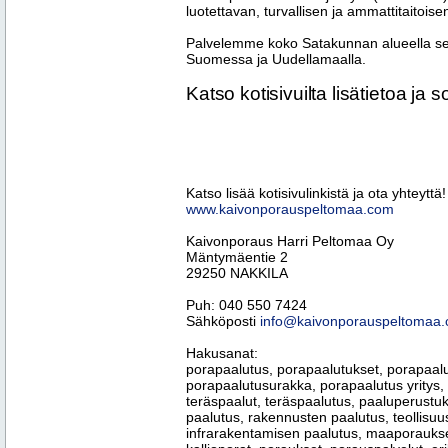
luotettavan, turvallisen ja ammattitaitoise
Palvelemme koko Satakunnan alueella s
Suomessa ja Uudellamaalla.
Katso kotisivuilta lisätietoa ja so
Katso lisää kotisivulinkistä ja ota yhteyttä!
www.kaivonporauspeltomaa.com
Kaivonporaus Harri Peltomaa Oy
Mäntymäentie 2
29250 NAKKILA
Puh: 040 550 7424
Sähköposti
info@kaivonporauspeltomaa
Hakusanat:
porapaalutus, porapaalutukset, porapaalu
porapaalutusurakka, porapaalutus yritys, 
teräspaalut, teräspaalutus, paaluperustu
paalutus, rakennusten paalutus, teollisu
infrarakentamisen paalutus, maaporaukset,