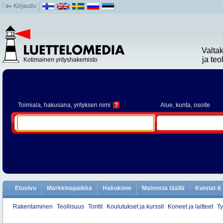
Kirjaudu
Valta
ja te
Kotimainen yrityshakemisto
Toimiala
, hakusana, yrityksen nimi
?
Alue
, kunta, osoite
Etusivu
Markkinapaikka
Hakukone
Mainosta täällä
Kunnat & 
Rakentaminen
Teollisuus
Tontit
Koulutukset ja kurssit
Koneet ja laitteet
Ty