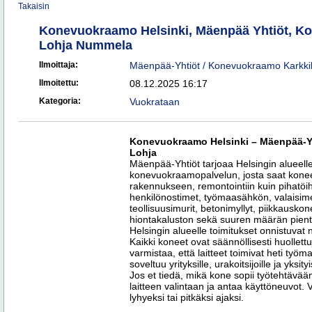
Takaisin
Konevuokraamo Helsinki, Mäenpää Yhtiöt, K
Lohja Nummela
Ilmoittaja:
Mäenpää-Yhtiöt / Konevuokraamo Karkkil
Ilmoitettu:
08.12.2025 16:17
Kategoria:
Vuokrataan
Konevuokraamo Helsinki – Mäenpää-Y
Lohja
Mäenpää-Yhtiöt tarjoaa Helsingin alueell
konevuokraamopalvelun, josta saat koneet
rakennukseen, remontointiin kuin pihatöihi
henkilönostimet, työmaasähkön, valaisime
teollisuusimurit, betonimyllyt, piikkausko
hiontakaluston sekä suuren määrän pienty
Helsingin alueelle toimitukset onnistuvat 
Kaikki koneet ovat säännöllisesti huollet
varmistaa, että laitteet toimivat heti t
soveltuu yrityksille, urakoitsijoille ja yksityis
Jos et tiedä, mikä kone sopii työtehtävä
laitteen valintaan ja antaa käyttöneuvot.
lyhyeksi tai pitkäksi ajaksi.