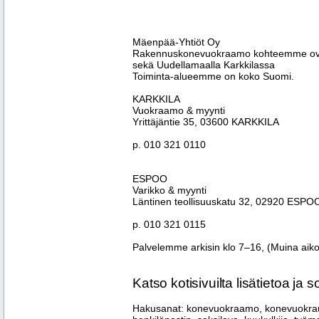
Mäenpää-Yhtiöt Oy
Rakennuskonevuokraamo kohteemme ova
sekä Uudellamaalla Karkkilassa
Toiminta-alueemme on koko Suomi.
KARKKILA
Vuokraamo & myynti
Yrittäjäntie 35, 03600 KARKKILA
p. 010 321 0110
ESPOO
Varikko & myynti
Läntinen teollisuuskatu 32, 02920 ESPO
p. 010 321 0115
Palvelemme arkisin klo 7–16, (Muina ai
Katso kotisivuilta lisätietoa ja so
Hakusanat: konevuokraamo, konevuokra