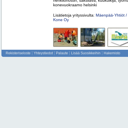
henkilönostin, saksilava, kuukulkija, työm
konevuokraamo helsinki
Lisätietoja yrityssivulta:
Mäenpää-Yhtiöt / 
Kone Oy
Rekisteriseloste
Yhteystiedot
Palaute
Lisää Suosikkeihin
Hakemisto