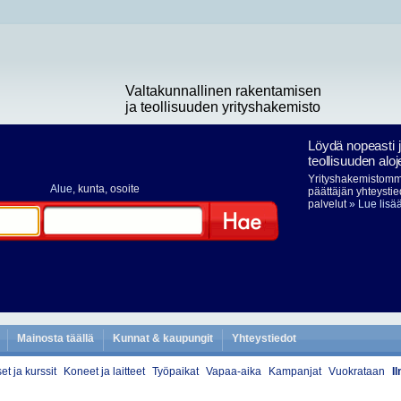
Valtakunnallinen rakentamisen
ja teollisuuden yrityshakemisto
Löydä nopeasti 
teollisuuden aloj
Yrityshakemistomme
Alue
, kunta, osoite
päättäjän yhteystie
palvelut
» Lue lisä
Hae
Mainosta täällä
Kunnat & kaupungit
Yhteystiedot
et ja kurssit
Koneet ja laitteet
Työpaikat
Vapaa-aika
Kampanjat
Vuokrataan
I