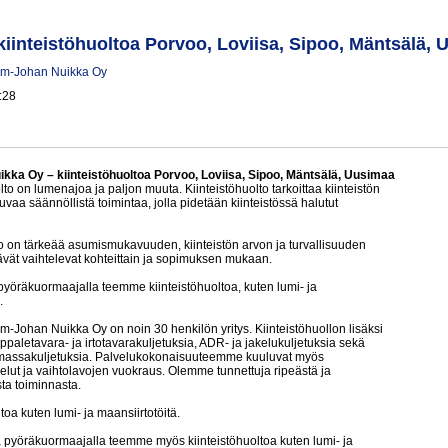
iinteistöhuoltoa Porvoo, Loviisa, Sipoo, Mäntsälä,
Kim-Johan Nuikka Oy
:28
kka Oy – kiinteistöhuoltoa Porvoo, Loviisa, Sipoo, Mäntsälä, Uusimaa
lto on lumenajoa ja paljon muuta. Kiinteistöhuolto tarkoittaa kiinteistön
uvaa säännöllistä toimintaa, jolla pidetään kiinteistössä halutut
to on tärkeää asumismukavuuden, kiinteistön arvon ja turvallisuuden
ävät vaihtelevat kohteittain ja sopimuksen mukaan.
a pyöräkuormaajalla teemme kiinteistöhuoltoa, kuten lumi- ja
.
im-Johan Nuikka Oy on noin 30 henkilön yritys. Kiinteistöhuollon lisäksi
paletavara- ja irtotavarakuljetuksia, ADR- ja jakelukuljetuksia sekä
 massakuljetuksia. Palvelukokonaisuuteemme kuuluvat myös
elut ja vaihtolavojen vuokraus. Olemme tunnettuja ripeästä ja
ta toiminnasta.
ltoa kuten lumi- ja maansiirtotöitä.
 ja pyöräkuormaajalla teemme myös kiinteistöhuoltoa kuten lumi- ja