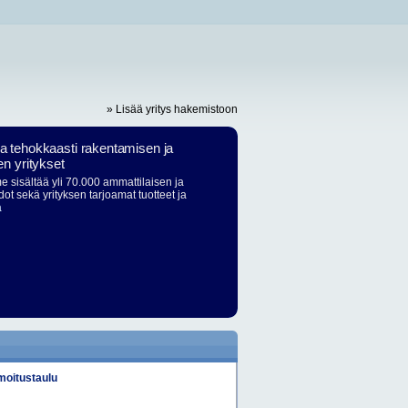
» Lisää yritys hakemistoon
ja tehokkaasti rakentamisen ja
en yritykset
 sisältää yli 70.000 ammattilaisen ja
dot sekä yrityksen tarjoamat tuotteet ja
ä
lmoitustaulu