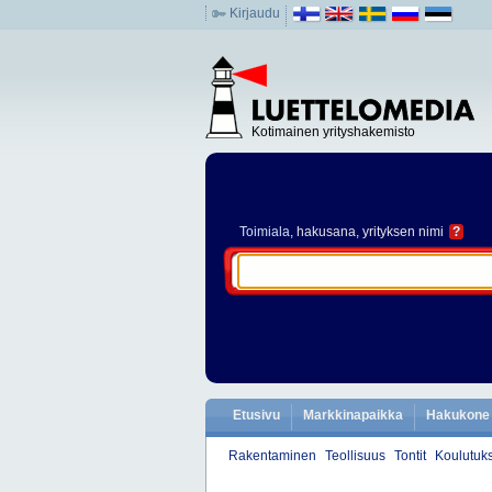
Kirjaudu
Kotimainen yrityshakemisto
Toimiala
, hakusana, yrityksen nimi
?
Etusivu
Markkinapaikka
Hakukone
Rakentaminen
Teollisuus
Tontit
Koulutuks