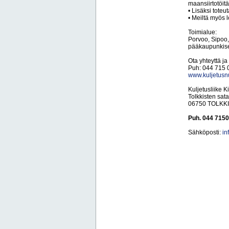
maansiirtotöitä
• Lisäksi toteu
• Meiltä myös l
Toimialue:
Porvoo, Sipoo,
pääkaupunkis
Ota yhteyttä ja
Puh: 044 715 
www.kuljetusnu
Kuljetusliike 
Tolkkisten sat
06750 TOLKK
Puh. 044 7150
Sähköposti:
in