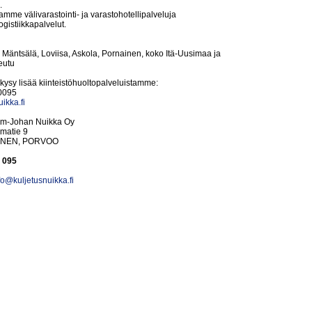
.
tamme välivarastointi- ja varastohotellipalveluja
ogistiikkapalvelut.
 Mäntsälä, Loviisa, Askola, Pornainen, koko Itä-Uusimaa ja
eutu
 kysy lisää kiinteistöhuoltopalveluistamme:
0095
ikka.fi
Kim-Johan Nuikka Oy
amatie 9
INEN, PORVOO
 095
fo@kuljetusnuikka.fi