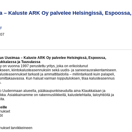
– Kaluste ARK Oy palvelee Helsingissä, Espoossa, V
y
:07
us Uusimaa – Kaluste ARK Oy palvelee Helsingissä, Espoossa,
aukkalassa ja Tuusulassa
 on vuonna 1997 perustettu yritys, joka on erikoistunut
kseen, kiintokalusteasennuksiin sekä uudis- ja saneerausrakentamiseen.
usteasennukset tarkasti ja ammattitaidolla – millintarkasti kuin palapeli,
smittakaavassa. Kun haluat varman lopputuloksen, tilaa kalusteasennus
.
 Uudenmaan alueella, pääkaupunkiseudulta aina Klaukkalaan ja
ka. Asiakkainamme on rakennusliikkeitä, kalustetehtaita, taloyhtiöitä ja
ita.
eille
nukset
öt
nukset tarvikkeineen