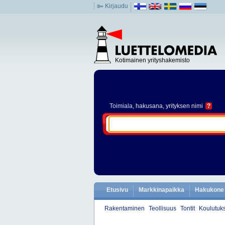
Kirjaudu
Kotimainen yrityshakemisto
Toimiala
, hakusana, yrityksen nimi
?
Etusivu
Markkinapaikka
Hakukone
Rakentaminen
Teollisuus
Tontit
Koulutuks