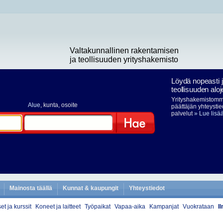
Valtakunnallinen rakentamisen
ja teollisuuden yrityshakemisto
Löydä nopeasti 
teollisuuden aloj
Yrityshakemistomme
Alue
, kunta, osoite
päättäjän yhteystie
palvelut
» Lue lisä
Hae
Mainosta täällä
Kunnat & kaupungit
Yhteystiedot
et ja kurssit
Koneet ja laitteet
Työpaikat
Vapaa-aika
Kampanjat
Vuokrataan
I