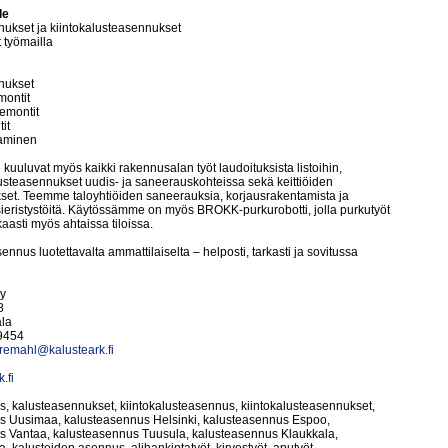
le
ukset ja kiintokalusteasennukset
t työmailla
nukset
montit
emontit
it
taminen
kuuluvat myös kaikki rakennusalan työt laudoituksista listoihin,
lusteasennukset uudis- ja saneerauskohteissa sekä keittiöiden
set. Teemme taloyhtiöiden saneerauksia, korjausrakentamista ja
vesieristystöitä. Käytössämme on myös BROKK-purkurobotti, jolla purkutyöt
aasti myös ahtaissa tiloissa.
ennus luotettavalta ammattilaiselta – helposti, tarkasti ja sovitussa
y
8
la
9454
.remahl@kalusteark.fi
.fi
, kalusteasennukset, kiintokalusteasennus, kiintokalusteasennukset,
s Uusimaa, kalusteasennus Helsinki, kalusteasennus Espoo,
s Vantaa, kalusteasennus Tuusula, kalusteasennus Klaukkala,