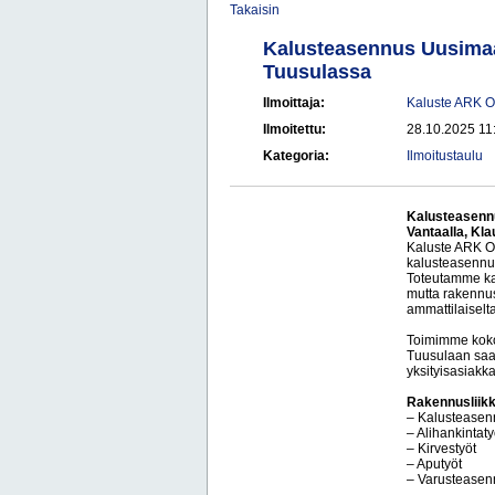
Takaisin
Kalusteasennus Uusimaa 
Tuusulassa
Ilmoittaja:
Kaluste ARK O
Ilmoitettu:
28.10.2025 11
Kategoria:
Ilmoitustaulu
Kalusteasenn
Vantaalla, Kl
Kaluste ARK Oy
kalusteasennu
Toteutamme kal
mutta rakennu
ammattilaiselta
Toimimme koko
Tuusulaan saak
yksityisasiakka
Rakennusliikk
– Kalusteasen
– Alihankintaty
– Kirvestyöt
– Aputyöt
– Varusteasen