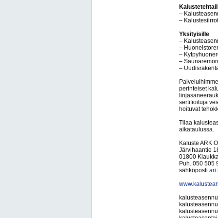
Kalustetehtail
– Kalusteasenn
– Kalustesiirro
Yksityisille
– Kalusteasen
– Huoneistore
– Kylpyhuoner
– Saunaremont
– Uudisraken
Palveluihimme 
perinteiset ka
linjasaneerauk
sertifioituja 
hoituvat tehokk
Tilaa kalusteas
aikataulussa.
Kaluste ARK O
Järvihaantie 1
01800 Klaukka
Puh. 050 505 
sähköposti
ari
www.kalusteark
kalusteasennus
kalusteasennu
kalusteasennu