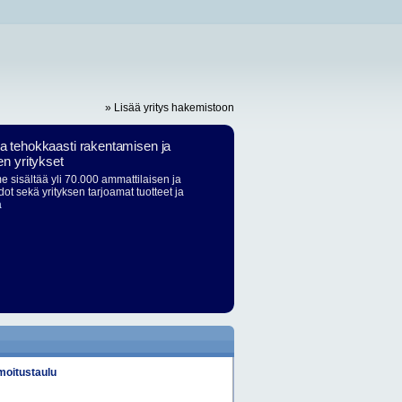
» Lisää yritys hakemistoon
ja tehokkaasti rakentamisen ja
en yritykset
 sisältää yli 70.000 ammattilaisen ja
dot sekä yrityksen tarjoamat tuotteet ja
ä
lmoitustaulu