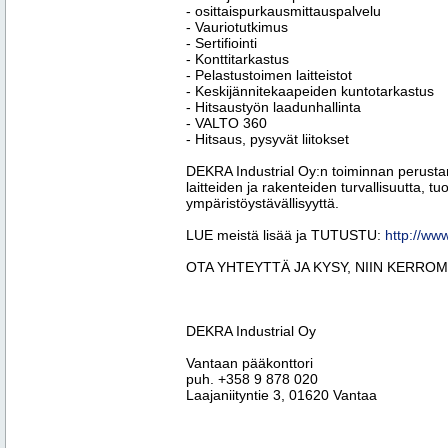
- osittaispurkausmittauspalvelu
- Vauriotutkimus
- Sertifiointi
- Konttitarkastus
- Pelastustoimen laitteistot
- Keskijännitekaapeiden kuntotarkastus
- Hitsaustyön laadunhallinta
- VALTO 360
- Hitsaus, pysyvät liitokset
DEKRA Industrial Oy:n toiminnan perust
laitteiden ja rakenteiden turvallisuutta, t
ympäristöystävällisyyttä.
LUE meistä lisää ja TUTUSTU:
http://www
OTA YHTEYTTÄ JA KYSY, NIIN KERROM
DEKRA Industrial Oy
Vantaan pääkonttori
puh. +358 9 878 020
Laajaniityntie 3, 01620 Vantaa