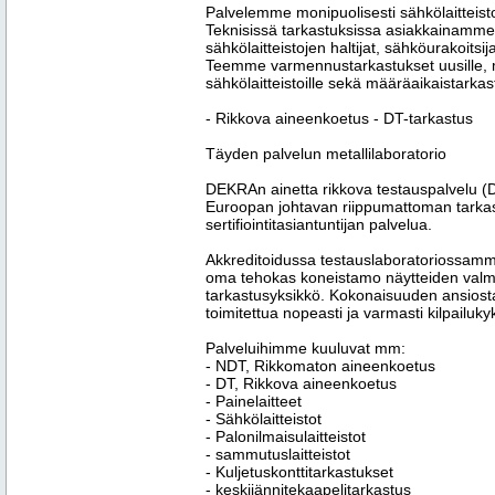
Palvelemme monipuolisesti sähkölaitteisto
Teknisissä tarkastuksissa asiakkainamme o
sähkölaitteistojen haltijat, sähköurakoitsijat
Teemme varmennustarkastukset uusille, muu
sähkölaitteistoille sekä määräaikaistarkast
- Rikkova aineenkoetus - DT-tarkastus
Täyden palvelun metallilaboratorio
DEKRAn ainetta rikkova testauspalvelu (DT
Euroopan johtavan riippumattoman tarkast
sertifiointitasiantuntijan palvelua.
Akkreditoidussa testauslaboratoriossamme
oma tehokas koneistamo näytteiden val
tarkastusyksikkö. Kokonaisuuden ansiost
toimitettua nopeasti ja varmasti kilpailuk
Palveluihimme kuuluvat mm:
- NDT, Rikkomaton aineenkoetus
- DT, Rikkova aineenkoetus
- Painelaitteet
- Sähkölaitteistot
- Palonilmaisulaitteistot
- sammutuslaitteistot
- Kuljetuskonttitarkastukset
- keskijännitekaapelitarkastus