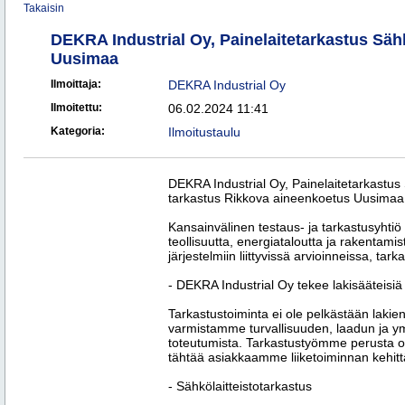
Takaisin
DEKRA Industrial Oy, Painelaitetarkastus Säh
Uusimaa
Ilmoittaja:
DEKRA Industrial Oy
Ilmoitettu:
06.02.2024 11:41
Kategoria:
Ilmoitustaulu
DEKRA Industrial Oy, Painelaitetarkastus 
tarkastus Rikkova aineenkoetus Uusimaa
Kansainvälinen testaus- ja tarkastusyhti
teollisuutta, energiataloutta ja rakentamist
järjestelmiin liittyvissä arvioinneissa, tar
- DEKRA Industrial Oy tekee lakisääteisiä 
Tarkastustoiminta ei ole pelkästään lakie
varmistamme turvallisuuden, laadun ja ym
toteutumista. Tarkastustyömme perusta on 
tähtää asiakkaamme liiketoiminnan kehitt
- Sähkölaitteistotarkastus