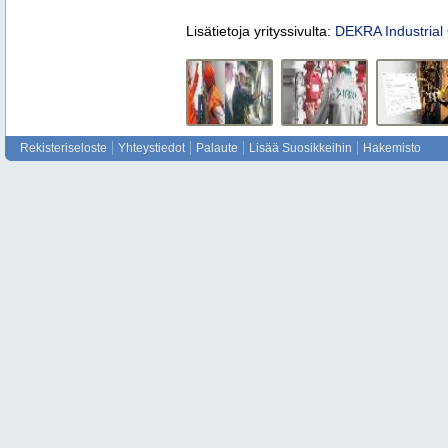
Lisätietoja yrityssivulta:
DEKRA Industrial
Rekisteriseloste
Yhteystiedot
Palaute
Lisää Suosikkeihin
Hakemisto