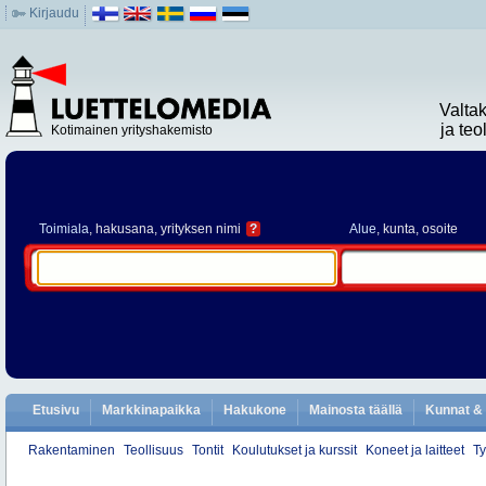
Kirjaudu
Valta
ja te
Kotimainen yrityshakemisto
Toimiala
, hakusana, yrityksen nimi
?
Alue
, kunta, osoite
Etusivu
Markkinapaikka
Hakukone
Mainosta täällä
Kunnat & 
Rakentaminen
Teollisuus
Tontit
Koulutukset ja kurssit
Koneet ja laitteet
Ty