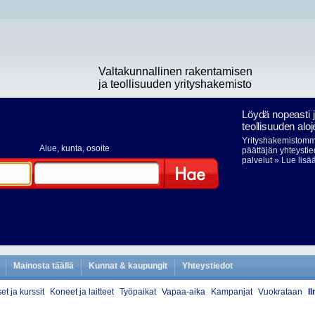
Valtakunnallinen rakentamisen
ja teollisuuden yrityshakemisto
Löydä nopeasti 
teollisuuden aloj
Yrityshakemistomme
Alue
, kunta, osoite
päättäjän yhteystie
palvelut
» Lue lisä
Hae
Mainosta täällä
Kunnat & kaupungit
Yhteystiedot
et ja kurssit
Koneet ja laitteet
Työpaikat
Vapaa-aika
Kampanjat
Vuokrataan
I