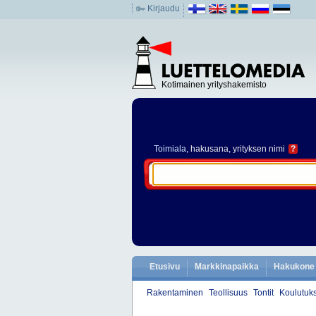
Kirjaudu
Kotimainen yrityshakemisto
Toimiala
, hakusana, yrityksen nimi
?
Etusivu
Markkinapaikka
Hakukone
Rakentaminen
Teollisuus
Tontit
Koulutuks