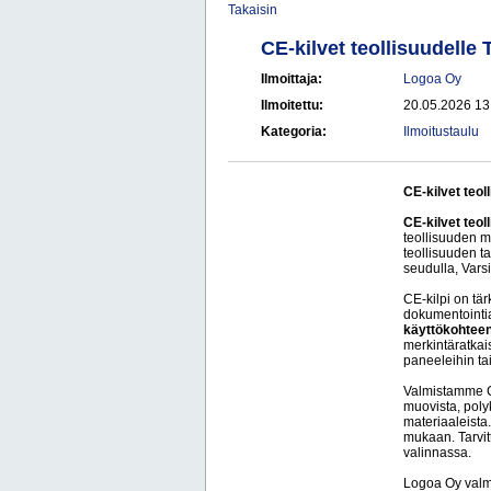
Takaisin
CE-kilvet teollisuudelle
Ilmoittaja:
Logoa Oy
Ilmoitettu:
20.05.2026 13
Kategoria:
Ilmoitustaulu
CE-kilvet teol
CE-kilvet teol
teollisuuden me
teollisuuden t
seudulla, Var
CE-kilpi on tär
dokumentointia
käyttökohteen
merkintäratkais
paneeleihin tai 
Valmistamme CE
muovista, poly
materiaaleista
mukaan. Tarvit
valinnassa.
Logoa Oy valm