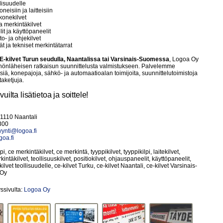
llisuudelle
oneisiin ja laitteisiin
 konekilvet
ja merkintäkilvet
it ja käyttöpaneelit
lto- ja ohjekilvet
t ja tekniset merkintätarrat
E-kilvet Turun seudulla, Naantalissa tai Varsinais-Suomessa
, Logoa Oy
nönläheisen ratkaisun suunnittelusta valmistukseen. Palvelemme
ksiä, konepajoja, sähkö- ja automaatioalan toimijoita, suunnittelutoimistoja
aketjuja.
uilta lisätietoa ja soittele!
21110 Naantali
300
ynti@logoa.fi
oa.fi
lpi, ce merkintäkilvet, ce merkintä, tyyppikilvet, tyyppikilpi, laitekilvet,
kintäkilvet, teollisuuskilvet, positiokilvet, ohjauspaneelit, käyttöpaneelit,
 kilvet teollisuudelle, ce-kilvet Turku, ce-kilvet Naantali, ce-kilvet Varsinais-
 Oy
yssivulta:
Logoa Oy