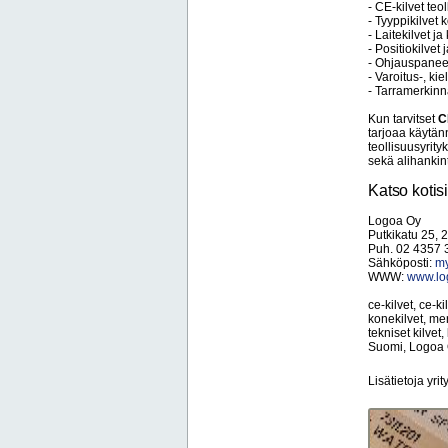
- CE-kilvet teo
- Tyyppikilvet k
- Laitekilvet ja
- Positiokilvet 
- Ohjauspaneel
- Varoitus-, kie
- Tarramerkinnä
Kun tarvitset
C
tarjoaa käytän
teollisuusyrity
sekä alihankint
Katso kotisiv
Logoa Oy
Putkikatu 25, 
Puh. 02 4357 
Sähköposti:
my
WWW:
www.log
ce-kilvet, ce-ki
konekilvet, mer
tekniset kilvet,
Suomi, Logoa
Lisätietoja yrit