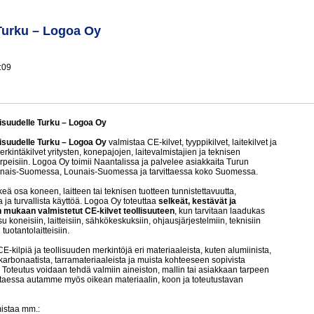
 Turku – Logoa Oy
:09
lisuudelle Turku – Logoa Oy
lisuudelle Turku – Logoa Oy
valmistaa CE-kilvet, tyyppikilvet, laitekilvet ja
rkintäkilvet yritysten, konepajojen, laitevalmistajien ja teknisen
arpeisiin. Logoa Oy toimii Naantalissa ja palvelee asiakkaita Turun
sinais-Suomessa, Lounais-Suomessa ja tarvittaessa koko Suomessa.
keä osa koneen, laitteen tai teknisen tuotteen tunnistettavuutta,
 ja turvallista käyttöä. Logoa Oy toteuttaa
selkeät, kestävät ja
 mukaan valmistetut CE-kilvet teollisuuteen
, kun tarvitaan laadukas
u koneisiin, laitteisiin, sähkökeskuksiin, ohjausjärjestelmiin, teknisiin
tuotantolaitteisiin.
-kilpiä ja teollisuuden merkintöjä eri materiaaleista, kuten alumiinista,
karbonaatista, tarramateriaaleista ja muista kohteeseen sopivista
. Toteutus voidaan tehdä valmiin aineiston, mallin tai asiakkaan tarpeen
taessa autamme myös oikean materiaalin, koon ja toteutustavan
istaa mm.: