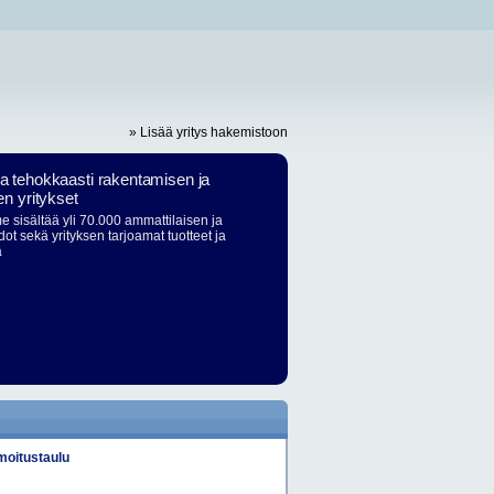
» Lisää yritys hakemistoon
ja tehokkaasti rakentamisen ja
en yritykset
 sisältää yli 70.000 ammattilaisen ja
dot sekä yrityksen tarjoamat tuotteet ja
ä
lmoitustaulu