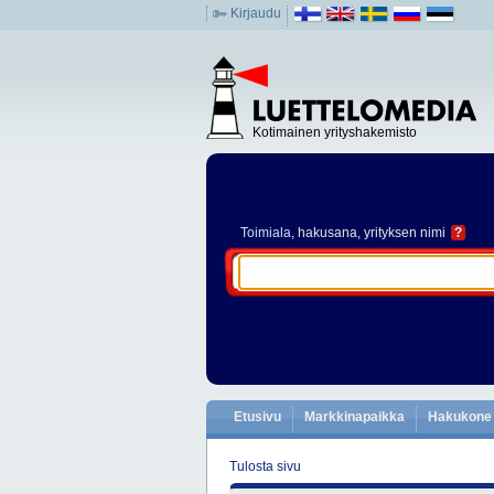
Kirjaudu
Kotimainen yrityshakemisto
Toimiala
, hakusana, yrityksen nimi
?
Etusivu
Markkinapaikka
Hakukone
Tulosta sivu