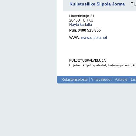
Kuljetusliike Siipola Jorma
T
Haverinkuja 21
20460 TURKU
Näytä kartalla
Puh. 0400 525 855
WWW:
www.siipola.net
KULJETUSPALVELUJA
,
,
,
kuljetus
kuljetuspalvelut
kuljetuspalvelu
ku
Rekisteriseloste
Yhteystiedot
Palaute
Li