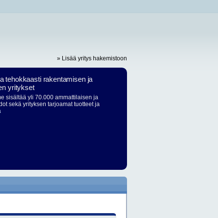
» Lisää yritys hakemistoon
ja tehokkaasti rakentamisen ja
en yritykset
 sisältää yli 70.000 ammattilaisen ja
dot sekä yrityksen tarjoamat tuotteet ja
ä