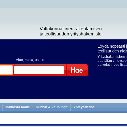
Valtakunnallinen rakentamisen
ja teollisuuden yrityshakemisto
Löydä nopeasti 
teollisuuden aloj
Yrityshakemistomme
Alue
, kunta, osoite
päättäjän yhteystie
palvelut
» Lue lisä
Hae
Mainosta täällä
Kunnat & kaupungit
Yhteystiedot