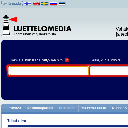
Kirjaudu
Valta
ja te
Kotimainen yrityshakemisto
Toimiala
, hakusana, yrityksen nimi
?
Alue
, kunta, osoite
Etusivu
Markkinapaikka
Hakukone
Mainosta täällä
Kunnat & 
Tulosta sivu