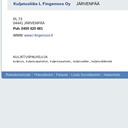
Kuljetusliike L Fingerroos Oy
JÄRVENPÄÄ
PL 73
04441 JÄRVENPÄÄ
Puh. 0400 420 481
WWW:
www.l-fingerroos.fi
KULJETUSPALVELUJA
,
,
,
,
kuljetus
kuljetuspalvelut
kuljetuspalvelu
kuljetusliike
kuljetusliikkeitä
Rekisteriseloste
Yhteystiedot
Palaute
Lisää Suosikkeihin
Hakemisto