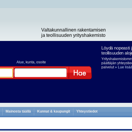
Valtakunnallinen rakentamisen
ja teollisuuden yrityshakemisto
Löydä nopeasti 
teollisuuden aloj
Yrityshakemistomme
Alue
, kunta, osoite
päättäjän yhteystie
palvelut
» Lue lisä
Hae
Mainosta täällä
Kunnat & kaupungit
Yhteystiedot