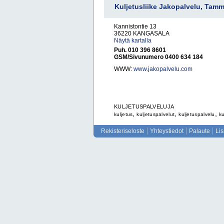
Kuljetusliike Jakopalvelu, Tam
Kannistontie 13
36220 KANGASALA
Näytä kartalla
Puh. 010 396 8601
GSM/Sivunumero 0400 634 184
WWW:
www.jakopalvelu.com
KULJETUSPALVELUJA
,
,
,
kuljetus
kuljetuspalvelut
kuljetuspalvelu
ku
Rekisteriseloste
Yhteystiedot
Palaute
Li