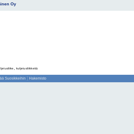
minen Oy
,
ljetusliike
kuljetusliikkeitä
sää Suosikkeihin
Hakemisto