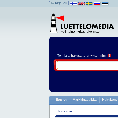
Kirjaudu
Kotimainen yrityshakemisto
Toimiala
, hakusana, yrityksen nimi
?
Etusivu
Markkinapaikka
Hakukone
Tulosta sivu