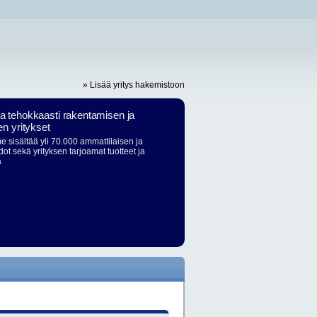
» Lisää yritys hakemistoon
ja tehokkaasti rakentamisen ja
en yritykset
 sisältää yli 70.000 ammattilaisen ja
dot sekä yrityksen tarjoamat tuotteet ja
ä