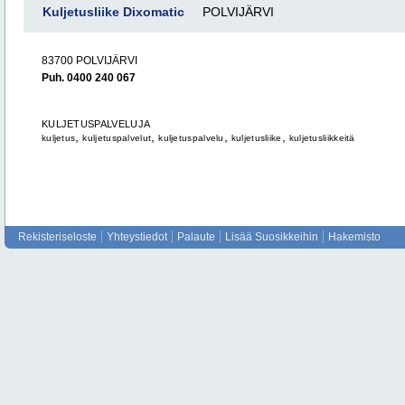
Kuljetusliike Dixomatic
POLVIJÄRVI
83700 POLVIJÄRVI
Puh. 0400 240 067
KULJETUSPALVELUJA
,
,
,
,
kuljetus
kuljetuspalvelut
kuljetuspalvelu
kuljetusliike
kuljetusliikkeitä
Rekisteriseloste
Yhteystiedot
Palaute
Lisää Suosikkeihin
Hakemisto