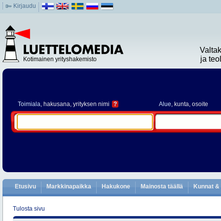
Kirjaudu
Valta
ja te
Kotimainen yrityshakemisto
Toimiala
, hakusana, yrityksen nimi
?
Alue
, kunta, osoite
Etusivu
Markkinapaikka
Hakukone
Mainosta täällä
Kunnat & 
Tulosta sivu