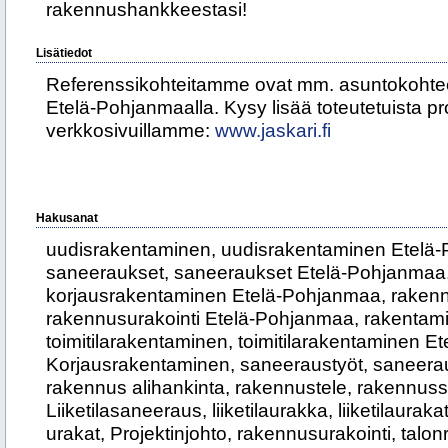
rakennushankkeestasi!
Lisätiedot
Referenssikohteitamme ovat mm. asuntokohteet, 
Etelä-Pohjanmaalla. Kysy lisää toteutetuista pr
verkkosivuillamme:
www.jaskari.fi
Hakusanat
uudisrakentaminen, uudisrakentaminen Etelä
saneeraukset, saneeraukset Etelä-Pohjanmaa,
korjausrakentaminen Etelä-Pohjanmaa, rakenn
rakennusurakointi Etelä-Pohjanmaa, rakentamis
toimitilarakentaminen, toimitilarakentaminen E
Korjausrakentaminen, saneeraustyöt, saneerau
rakennus alihankinta, rakennustele, rakennus
Liiketilasaneeraus, liiketilaurakka, liiketilaurakat
urakat, Projektinjohto, rakennusurakointi, talo