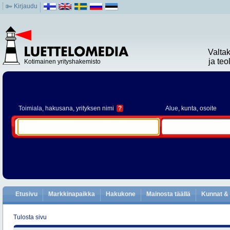
Kirjaudu
Valta
ja te
Kotimainen yrityshakemisto
Toimiala
, hakusana, yrityksen nimi
?
Alue
, kunta, osoite
Etusivu
Markkinapaikka
Hakukone
Mainosta täällä
Kunnat & 
Tulosta sivu