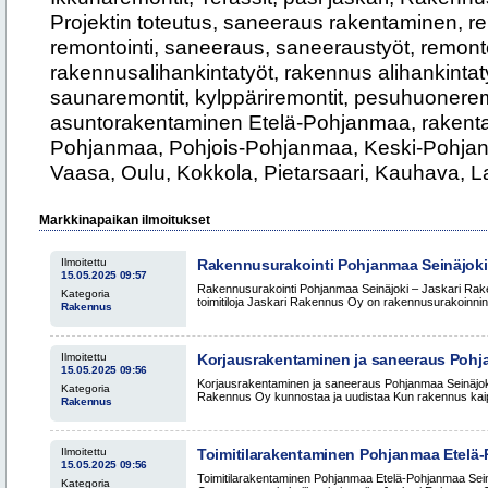
Projektin toteutus, saneeraus rakentaminen, rem
remontointi, saneeraus, saneeraustyöt, remonto
rakennusalihankintatyöt, rakennus alihankintaty
saunaremontit, kylppäriremontit, pesuhuonere
asuntorakentaminen Etelä-Pohjanmaa, rakentam
Pohjanmaa, Pohjois-Pohjanmaa, Keski-Pohjan
Vaasa, Oulu, Kokkola, Pietarsaari, Kauhava, L
Markkinapaikan ilmoitukset
Ilmoitettu
Rakennusurakointi Pohjanmaa Seinäjoki
15.05.2025 09:57
Oy rakentaa koteja ja toimitiloja
Rakennusurakointi Pohjanmaa Seinäjoki – Jaskari Rak
Kategoria
toimitiloja Jaskari Rakennus Oy on rakennusurakoinnin
Rakennus
Ilmoitettu
Korjausrakentaminen ja saneeraus Pohj
15.05.2025 09:56
Etelä-Pohjanmaa – Jaskari Rakennus Oy
Korjausrakentaminen ja saneeraus Pohjanmaa Seinäjok
Kategoria
uudistaa
Rakennus Oy kunnostaa ja uudistaa Kun rakennus kaip
Rakennus
Ilmoitettu
Toimitilarakentaminen Pohjanmaa Etelä
15.05.2025 09:56
– Jaskari Rakennus Oy toteuttaa yrityksill
Toimitilarakentaminen Pohjanmaa Etelä-Pohjanmaa Sei
Kategoria