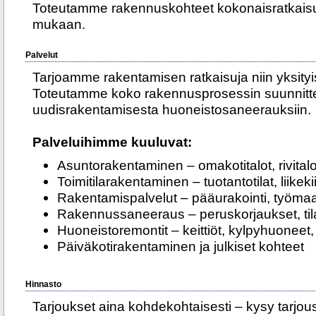
Toteutamme rakennuskohteet kokonaisratkaisu
mukaan.
Palvelut
Tarjoamme rakentamisen ratkaisuja niin yksityisil
Toteutamme koko rakennusprosessin suunnittel
uudisrakentamisesta huoneistosaneerauksiin.
Palveluihimme kuuluvat:
Asuntorakentaminen – omakotitalot, rivitalo
Toimitilarakentaminen – tuotantotilat, liikeki
Rakentamispalvelut – pääurakointi, työmaa
Rakennussaneeraus – peruskorjaukset, tila
Huoneistoremontit – keittiöt, kylpyhuoneet
Päiväkotirakentaminen ja julkiset kohteet
Hinnasto
Tarjoukset aina kohdekohtaisesti – kysy tarjo