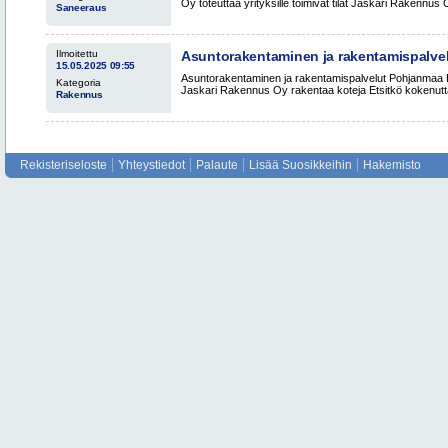
Oy toteuttaa yrityksille toimivat tilat Jaskari Rakennus 
Saneeraus
Ilmoitettu
Asuntorakentaminen ja rakentamispalvel
15.05.2025 09:55
Pohjanmaa Seinäjoki – Jaskari Rakennus
Asuntorakentaminen ja rakentamispalvelut Pohjanmaa 
Kategoria
Jaskari Rakennus Oy rakentaa koteja Etsitkö kokenutta
Rakennus
Rekisteriseloste
Yhteystiedot
Palaute
Lisää Suosikkeihin
Hakemisto