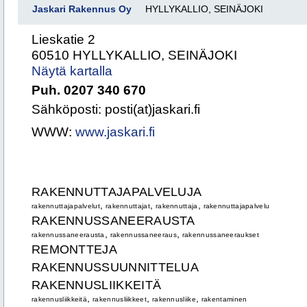
Jaskari Rakennus Oy
HYLLYKALLIO, SEINÄJOKI
Lieskatie 2
60510 HYLLYKALLIO, SEINÄJOKI
Näytä kartalla
Puh. 0207 340 670
Sähköposti: posti(at)jaskari.fi
WWW:
www.jaskari.fi
RAKENNUTTAJAPALVELUJA
,
,
,
rakennuttajapalvelut
rakennuttajat
rakennuttaja
rakennuttajapalvelu
RAKENNUSSANEERAUSTA
,
,
rakennussaneerausta
rakennussaneeraus
rakennussaneeraukset
REMONTTEJA
RAKENNUSSUUNNITTELUA
RAKENNUSLIIKKEITÄ
,
,
,
rakennusliikkeitä
rakennusliikkeet
rakennusliike
rakentaminen