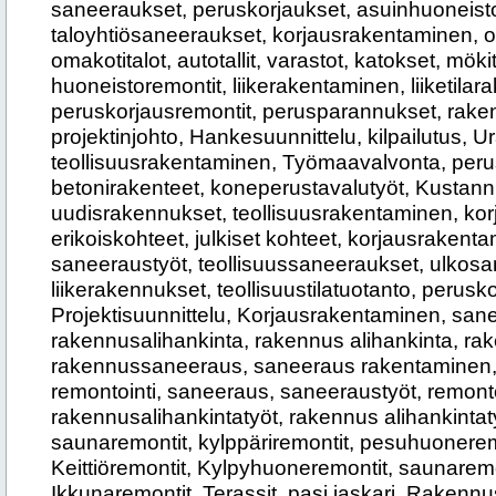
saneeraukset, peruskorjaukset, asuinhuoneisto
taloyhtiösaneeraukset, korjausrakentaminen, 
omakotitalot, autotallit, varastot, katokset, mökit
huoneistoremontit, liikerakentaminen, liiketila
peruskorjausremontit, perusparannukset, rak
projektinjohto, Hankesuunnittelu, kilpailutus, Ur
teollisuusrakentaminen, Työmaavalvonta, peru
betonirakenteet, koneperustavalutyöt, Kustann
uudisrakennukset, teollisuusrakentaminen, ko
erikoiskohteet, julkiset kohteet, korjausrakentam
saneeraustyöt, teollisuussaneeraukset, ulkos
liikerakennukset, teollisuustilatuotanto, peruskor
Projektisuunnittelu, Korjausrakentaminen, san
rakennusalihankinta, rakennus alihankinta, ra
rakennussaneeraus, saneeraus rakentaminen, r
remontointi, saneeraus, saneeraustyöt, remonto
rakennusalihankintatyöt, rakennus alihankintaty
saunaremontit, kylppäriremontit, pesuhuonerem
Keittiöremontit, Kylpyhuoneremontit, saunaremon
Ikkunaremontit, Terassit, pasi jaskari, Rakennu