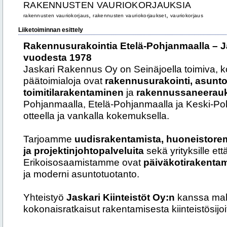
RAKENNUSTEN VAURIOKORJAUKSIA
,
,
rakennusten vauriokorjaus
rakennusten vauriokorjaukset
vauriokorjaus
Liiketoiminnan esittely
Rakennusurakointia Etelä-Pohjanmaalla – 
vuodesta 1978
Jaskari Rakennus Oy on Seinäjoella toimiva, k
päätoimialoja ovat
rakennusurakointi, asunt
toimitilarakentaminen
ja
rakennussaneerau
Pohjanmaalla, Etelä-Pohjanmaalla ja Keski-Po
otteella ja vankalla kokemuksella.
Tarjoamme
uudisrakentamista, huoneistorem
ja projektinjohtopalveluita
sekä yrityksille että
Erikoisosaamistamme ovat
päiväkotirakentamin
ja moderni asuntotuotanto.
Yhteistyö
Jaskari Kiinteistöt Oy:n
kanssa mahd
kokonaisratkaisut rakentamisesta kiinteistösijo