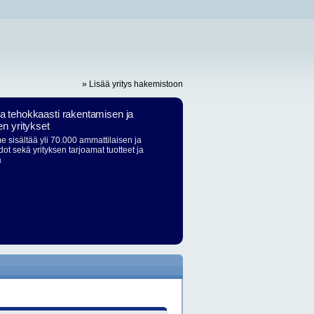
» Lisää yritys hakemistoon
ja tehokkaasti rakentamisen ja
en yritykset
 sisältää yli 70.000 ammattilaisen ja
dot sekä yrityksen tarjoamat tuotteet ja
ä