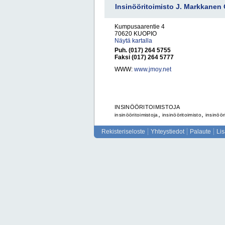
Insinööritoimisto J. Markkanen
Kumpusaarentie 4
70620 KUOPIO
Näytä kartalla
Puh. (017) 264 5755
Faksi (017) 264 5777
WWW:
www.jmoy.net
INSINÖÖRITOIMISTOJA
,
,
insinööritoimistoja
insinööritoimisto
insinöör
Rekisteriseloste
Yhteystiedot
Palaute
Li