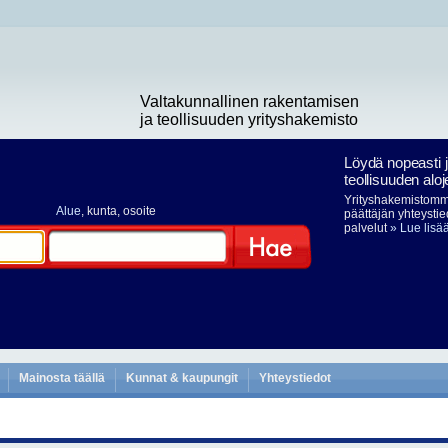
Valtakunnallinen rakentamisen
ja teollisuuden yrityshakemisto
Löydä nopeasti 
teollisuuden aloj
Yrityshakemistomme
Alue
, kunta, osoite
päättäjän yhteystie
palvelut
» Lue lisä
Hae
Mainosta täällä
Kunnat & kaupungit
Yhteystiedot