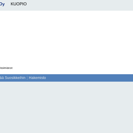
 Oy
KUOPIO
itoimistot
sää Suosikkeihin
Hakemisto