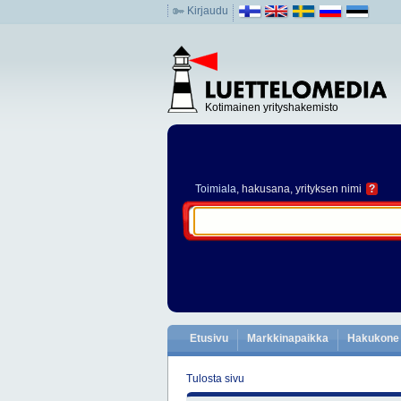
Kirjaudu
Kotimainen yrityshakemisto
Toimiala
, hakusana, yrityksen nimi
?
Etusivu
Markkinapaikka
Hakukone
Tulosta sivu