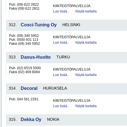
Puh. (09) 622 2822
KIINTEISTÖPALVELUJA
Faksi (09) 622 2811
Lue lisää..
Näytä kartalla
312.
Cosci-Tuning Oy
HELSINKI
Puh. (09) 340 5952
KIINTEISTÖPALVELUJA
Puh. 0500 931 113
Lue lisää..
Näytä kartalla
Faksi (09) 340 5952
313.
Daous-Huolto
TURKU
Puh. (02) 6519 5000
KIINTEISTÖPALVELUJA
Faksi (02) 469 8084
Lue lisää..
Näytä kartalla
314.
Decoral
HURUKSELA
Puh. 044 561 2261
KIINTEISTÖPALVELUJA
Lue lisää..
Näytä kartalla
315.
Dekka Oy
NOKIA