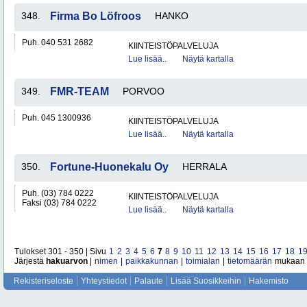
348.
Firma Bo Löfroos
HANKO
Puh. 040 531 2682
KIINTEISTÖPALVELUJA
Lue lisää..
Näytä kartalla
349.
FMR-TEAM
PORVOO
Puh. 045 1300936
KIINTEISTÖPALVELUJA
Lue lisää..
Näytä kartalla
350.
Fortune-Huonekalu Oy
HERRALA
Puh. (03) 784 0222
KIINTEISTÖPALVELUJA
Faksi (03) 784 0222
Lue lisää..
Näytä kartalla
Tulokset 301 - 350 | Sivu
1
2
3
4
5
6
7
8
9
10
11
12
13
14
15
16
17
18
1
Järjestä
hakuarvon
|
nimen
|
paikkakunnan
|
toimialan
|
tietomäärän
mukaan
Rekisteriseloste
Yhteystiedot
Palaute
Lisää Suosikkeihin
Hakemisto