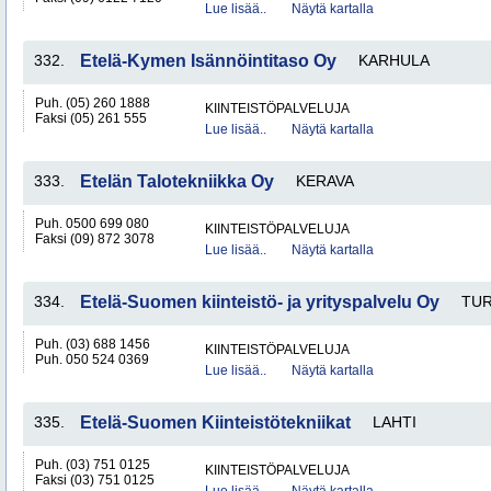
Lue lisää..
Näytä kartalla
332.
Etelä-Kymen Isännöintitaso Oy
KARHULA
Puh. (05) 260 1888
KIINTEISTÖPALVELUJA
Faksi (05) 261 555
Lue lisää..
Näytä kartalla
333.
Etelän Talotekniikka Oy
KERAVA
Puh. 0500 699 080
KIINTEISTÖPALVELUJA
Faksi (09) 872 3078
Lue lisää..
Näytä kartalla
334.
Etelä-Suomen kiinteistö- ja yrityspalvelu Oy
TUR
Puh. (03) 688 1456
KIINTEISTÖPALVELUJA
Puh. 050 524 0369
Lue lisää..
Näytä kartalla
335.
Etelä-Suomen Kiinteistötekniikat
LAHTI
Puh. (03) 751 0125
KIINTEISTÖPALVELUJA
Faksi (03) 751 0125