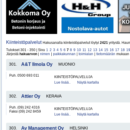
Kiinteistöpalvelut
Hakusanalla kiinteistöpalvelut löytyi
2421
yritystä. Hau
Tulokset 301 - 350 | Sivu
1
2
3
4
5
6
7
8
9
10
11
12
13
14
15
16
17
18
1
Järjestä
hakuarvon
|
nimen
|
paikkakunnan
|
toimialan
|
tietomäärän
mukaan
301.
A&T Ilmola Oy
MUONIO
Puh. 0500 693 011
KIINTEISTÖPALVELUJA
Lue lisää..
Näytä kartalla
302.
Attier Oy
KERAVA
Puh. (09) 242 4316
KIINTEISTÖPALVELUJA
Faksi (09) 242 8459
Lue lisää..
Näytä kartalla
303.
Av Management Oy
HELSINKI