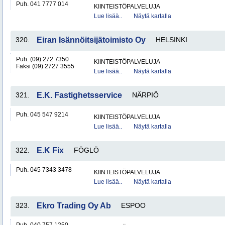
Puh. 041 7777 014
KIINTEISTÖPALVELUJA
Lue lisää..
Näytä kartalla
320.
Eiran Isännöitsijätoimisto Oy
HELSINKI
Puh. (09) 272 7350
KIINTEISTÖPALVELUJA
Faksi (09) 2727 3555
Lue lisää..
Näytä kartalla
321.
E.K. Fastighetsservice
NÄRPIÖ
Puh. 045 547 9214
KIINTEISTÖPALVELUJA
Lue lisää..
Näytä kartalla
322.
E.K Fix
FÖGLÖ
Puh. 045 7343 3478
KIINTEISTÖPALVELUJA
Lue lisää..
Näytä kartalla
323.
Ekro Trading Oy Ab
ESPOO