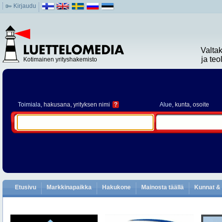
Kirjaudu
Valta
ja te
Kotimainen yrityshakemisto
Toimiala
, hakusana, yrityksen nimi
?
Alue
, kunta, osoite
Etusivu
Markkinapaikka
Hakukone
Mainosta täällä
Kunnat & 