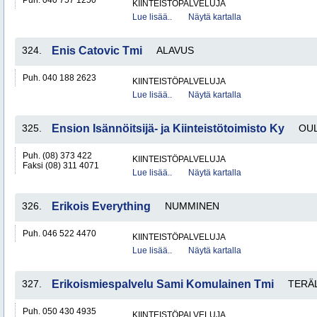
Puh. 040 757 1250
KIINTEISTÖPALVELUJA
Lue lisää..
Näytä kartalla
324.
Enis Catovic Tmi
ALAVUS
Puh. 040 188 2623
KIINTEISTÖPALVELUJA
Lue lisää..
Näytä kartalla
325.
Ension Isännöitsijä- ja Kiinteistötoimisto Ky
OU
Puh. (08) 373 422
KIINTEISTÖPALVELUJA
Faksi (08) 311 4071
Lue lisää..
Näytä kartalla
326.
Erikois Everything
NUMMINEN
Puh. 046 522 4470
KIINTEISTÖPALVELUJA
Lue lisää..
Näytä kartalla
327.
Erikoismiespalvelu Sami Komulainen Tmi
TERÄ
Puh. 050 430 4935
KIINTEISTÖPALVELUJA