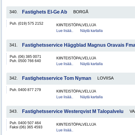
340.
Fastighets El-Ge Ab
BORGÅ
Puh. (019) 575 2152
KIINTEISTÖPALVELUJA
Lue lisää..
Näytä kartalla
341.
Fastighetsservice Häggblad Magnus Oravais Fm
Puh. (06) 385 0071
KIINTEISTÖPALVELUJA
Puh. 0500 766 640
Lue lisää..
Näytä kartalla
342.
Fastighetsservice Tom Nyman
LOVIISA
Puh. 0400 877 279
KIINTEISTÖPALVELUJA
Lue lisää..
Näytä kartalla
343.
Fastighetsservice Westerqvist M Talopalvelu
VA
Puh. 0400 507 464
KIINTEISTÖPALVELUJA
Faksi (06) 365 4593
Lue lisää..