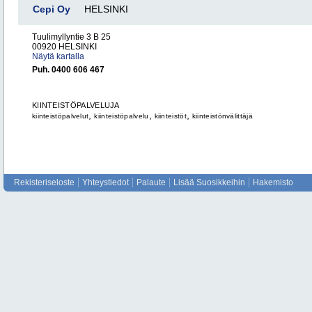
Cepi Oy
HELSINKI
Tuulimyllyntie 3 B 25
00920 HELSINKI
Näytä kartalla
Puh. 0400 606 467
KIINTEISTÖPALVELUJA
,
,
,
kiinteistöpalvelut
kiinteistöpalvelu
kiinteistöt
kiinteistönvälittäjä
Rekisteriseloste
Yhteystiedot
Palaute
Lisää Suosikkeihin
Hakemisto