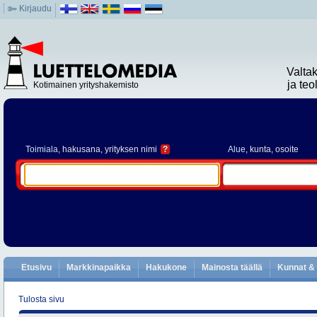
Kirjaudu
Valta
ja te
Kotimainen yrityshakemisto
Toimiala
, hakusana, yrityksen nimi
?
Alue
, kunta, osoite
Etusivu
Markkinapaikka
Hakukone
Mainosta täällä
Kunnat & 
Tulosta sivu