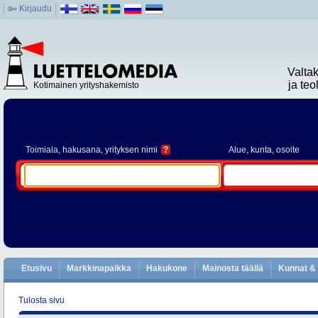
Kirjaudu
Valta
ja te
Kotimainen yrityshakemisto
Toimiala
, hakusana, yrityksen nimi
?
Alue
, kunta, osoite
Etusivu
Markkinapaikka
Hakukone
Mainosta täällä
Kunnat & 
Tulosta sivu