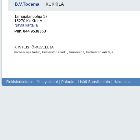
B.V.Tocama
KUKKILA
Tarhajalanpohja 17
15270 KUKKILA
Näytä kartalla
Puh. 044 9538353
KIINTEISTÖPALVELUJA
,
,
,
kiinteistöpalvelut
kiinteistöpalvelu
kiinteistöt
kiinteistönvälittäjä
Rekisteriseloste
Yhteystiedot
Palaute
Lisää Suosikkeihin
Hakemisto