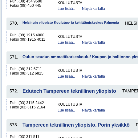
Puh. (08) 454 9500
KOULUTUSTA
Faksi (08) 450 445
Lue lisää..
Näytä kartalla
570.
Helsingin yliopisto Koulutus- ja kehittämiskeskus Palmenia
HELSI
Puh. (09) 1915 4000
KOULUTUSTA
Faksi (09) 1915 4011
Lue lisää..
Näytä kartalla
571.
Oulun seudun ammattikorkeakoulu/ Kaupan ja hallinnon yk
Puh. (08) 312 6711
KOULUTUSTA
Faksi (08) 312 6825
Lue lisää..
Näytä kartalla
572.
Edutech Tampereen teknillinen yliopisto
TAMPE
Puh. (03) 3115 2442
KOULUTUSTA
Faksi (03) 3115 2164
Lue lisää..
Näytä kartalla
573.
Tampereen teknillinen yliopisto, Porin yksikkö
Puh. (03) 311 511