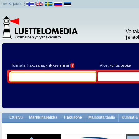
Kirjaudu
Valta
ja te
Kotimainen yrityshakemisto
Toimiala
, hakusana, yrityksen nimi
?
Alue
, kunta, osoite
Etusivu
Markkinapaikka
Hakukone
Mainosta täällä
Kunnat & 