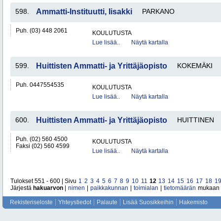
598.
Ammatti-Instituutti, Iisakki
PARKANO
Puh. (03) 448 2061
KOULUTUSTA
Lue lisää..
Näytä kartalla
599.
Huittisten Ammatti- ja Yrittäjäopisto
KOKEMÄKI
Puh. 0447554535
KOULUTUSTA
Lue lisää..
Näytä kartalla
600.
Huittisten Ammatti- ja Yrittäjäopisto
HUITTINEN
Puh. (02) 560 4500
KOULUTUSTA
Faksi (02) 560 4599
Lue lisää..
Näytä kartalla
Tulokset 551 - 600 | Sivu
1
2
3
4
5
6
7
8
9
10
11
12
13
14
15
16
17
18
1
Järjestä
hakuarvon
|
nimen
|
paikkakunnan
|
toimialan
|
tietomäärän
mukaan
Rekisteriseloste
Yhteystiedot
Palaute
Lisää Suosikkeihin
Hakemisto