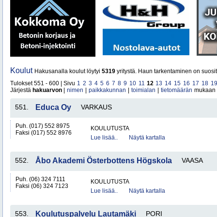
Koulut
Hakusanalla koulut löytyi
5319
yritystä. Haun tarkentaminen on suosit
Tulokset 551 - 600 | Sivu
1
2
3
4
5
6
7
8
9
10
11
12
13
14
15
16
17
18
1
Järjestä
hakuarvon
|
nimen
|
paikkakunnan
|
toimialan
|
tietomäärän
mukaan
551.
Educa Oy
VARKAUS
Puh. (017) 552 8975
KOULUTUSTA
Faksi (017) 552 8976
Lue lisää..
Näytä kartalla
552.
Åbo Akademi Österbottens Högskola
VAASA
Puh. (06) 324 7111
KOULUTUSTA
Faksi (06) 324 7123
Lue lisää..
Näytä kartalla
553.
Koulutuspalvelu Lautamäki
PORI