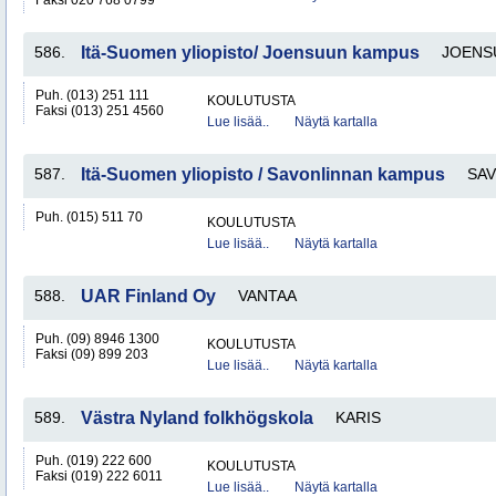
Faksi 020 768 0799
586.
Itä-Suomen yliopisto/ Joensuun kampus
JOENS
Puh. (013) 251 111
KOULUTUSTA
Faksi (013) 251 4560
Lue lisää..
Näytä kartalla
587.
Itä-Suomen yliopisto / Savonlinnan kampus
SA
Puh. (015) 511 70
KOULUTUSTA
Lue lisää..
Näytä kartalla
588.
UAR Finland Oy
VANTAA
Puh. (09) 8946 1300
KOULUTUSTA
Faksi (09) 899 203
Lue lisää..
Näytä kartalla
589.
Västra Nyland folkhögskola
KARIS
Puh. (019) 222 600
KOULUTUSTA
Faksi (019) 222 6011
Lue lisää..
Näytä kartalla