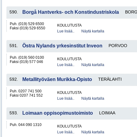
590.
Borgå Hantverks- och Konstindustriskola
BOR
Puh. (019) 529 6500
KOULUTUSTA
Faksi (019) 529 6550
Lue lisää..
Näytä kartalla
591.
Östra Nylands yrkesinstitut Inveon
PORVOO
Puh. (019) 560 0100
KOULUTUSTA
Faksi (019) 577 046
Lue lisää..
Näytä kartalla
592.
Metallityöväen Murikka-Opisto
TERÄLAHTI
Puh. 0207 741 500
KOULUTUSTA
Faksi 0207 741 552
Lue lisää..
Näytä kartalla
593.
Loimaan oppisopimustoimisto
LOIMAA
Puh. 044 090 1310
KOULUTUSTA
Lue lisää..
Näytä kartalla