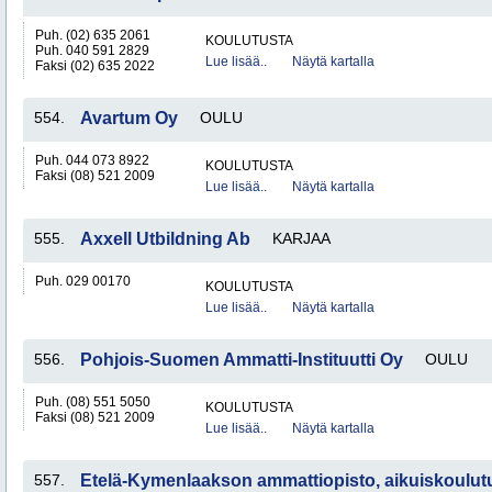
Puh. (02) 635 2061
KOULUTUSTA
Puh. 040 591 2829
Lue lisää..
Näytä kartalla
Faksi (02) 635 2022
554.
Avartum Oy
OULU
Puh. 044 073 8922
KOULUTUSTA
Faksi (08) 521 2009
Lue lisää..
Näytä kartalla
555.
Axxell Utbildning Ab
KARJAA
Puh. 029 00170
KOULUTUSTA
Lue lisää..
Näytä kartalla
556.
Pohjois-Suomen Ammatti-Instituutti Oy
OULU
Puh. (08) 551 5050
KOULUTUSTA
Faksi (08) 521 2009
Lue lisää..
Näytä kartalla
557.
Etelä-Kymenlaakson ammattiopisto, aikuiskoulut