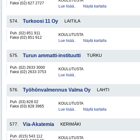
KOULUTUSTA
Faksi (02) 627 2727
Lue lisää..
Näytä kartalla
574.
Turkoosi 11 Oy
LAITILA
Puh. (02) 851 911
KOULUTUSTA
Faksi (02) 851 912
Lue lisää..
Näytä kartalla
575.
Turun ammatti-instituutti
TURKU
Puh. (02) 2633 3000
KOULUTUSTA
Faksi (02) 2633 3753
Lue lisää..
576.
Työhönvalmennus Valma Oy
LAHTI
Puh. (03) 828 02
KOULUTUSTA
Faksi (03) 828 3965
Lue lisää..
Näytä kartalla
577.
Via-Akatemia
KERIMÄKI
Puh. (015) 543 112
KOULUTUSTA