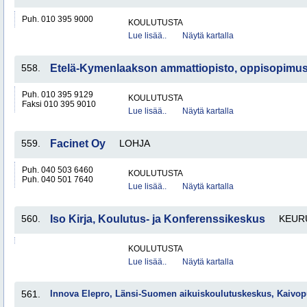
Puh. 010 395 9000
KOULUTUSTA
Lue lisää..
Näytä kartalla
558.
Etelä-Kymenlaakson ammattiopisto, oppisopimu
Puh. 010 395 9129
KOULUTUSTA
Faksi 010 395 9010
Lue lisää..
Näytä kartalla
559.
Facinet Oy
LOHJA
Puh. 040 503 6460
KOULUTUSTA
Puh. 040 501 7640
Lue lisää..
Näytä kartalla
560.
Iso Kirja, Koulutus- ja Konferenssikeskus
KEUR
KOULUTUSTA
Lue lisää..
Näytä kartalla
561.
Innova Elepro, Länsi-Suomen aikuiskoulutuskeskus, Kaivop