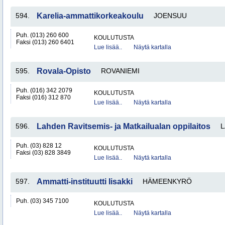
594.
Karelia-ammattikorkeakoulu
JOENSUU
Puh. (013) 260 600
KOULUTUSTA
Faksi (013) 260 6401
Lue lisää..
Näytä kartalla
595.
Rovala-Opisto
ROVANIEMI
Puh. (016) 342 2079
KOULUTUSTA
Faksi (016) 312 870
Lue lisää..
Näytä kartalla
596.
Lahden Ravitsemis- ja Matkailualan oppilaitos
L
Puh. (03) 828 12
KOULUTUSTA
Faksi (03) 828 3849
Lue lisää..
Näytä kartalla
597.
Ammatti-instituutti Iisakki
HÄMEENKYRÖ
Puh. (03) 345 7100
KOULUTUSTA
Lue lisää..
Näytä kartalla