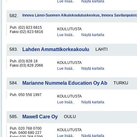
Lue lisää..
Näytä kartalla
582.
Innova Länsi-Suomen Aikuiskoulutuskeskus, Innova Savilanpuist
Puh. (02) 823 6815
KOULUTUSTA
Faksi (02) 823 6816
Lue lisää..
Näytä kartalla
583.
Lahden Ammattikorkeakoulu
LAHTI
Puh. (03) 828 18
KOULUTUSTA
Faksi (03) 828 2066
Lue lisää..
Näytä kartalla
584.
Marianne Nummela Education Oy Ab
TURKU
Puh. 050 556 1997
KOULUTUSTA
Lue lisää..
Näytä kartalla
585.
Mawell Care Oy
OULU
Puh. 020 768 0700
KOULUTUSTA
Puh. 0400 680 227
Lue lisää..
Näytä kartalla