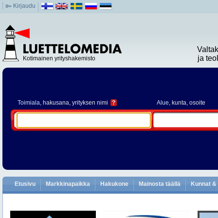
Kirjaudu
Valta
ja te
Kotimainen yrityshakemisto
Toimiala
, hakusana, yrityksen nimi
?
Alue
, kunta, osoite
Etusivu
Markkinapaikka
Hakukone
Mainosta täällä
Kunnat & 