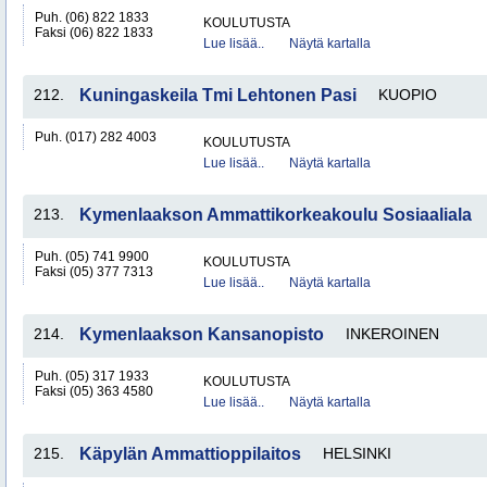
Puh. (06) 822 1833
KOULUTUSTA
Faksi (06) 822 1833
Lue lisää..
Näytä kartalla
212.
Kuningaskeila Tmi Lehtonen Pasi
KUOPIO
Puh. (017) 282 4003
KOULUTUSTA
Lue lisää..
Näytä kartalla
213.
Kymenlaakson Ammattikorkeakoulu Sosiaaliala
Puh. (05) 741 9900
KOULUTUSTA
Faksi (05) 377 7313
Lue lisää..
Näytä kartalla
214.
Kymenlaakson Kansanopisto
INKEROINEN
Puh. (05) 317 1933
KOULUTUSTA
Faksi (05) 363 4580
Lue lisää..
Näytä kartalla
215.
Käpylän Ammattioppilaitos
HELSINKI