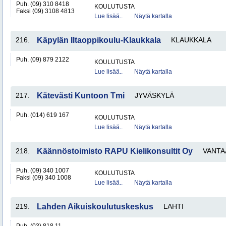
Puh. (09) 310 8418
KOULUTUSTA
Faksi (09) 3108 4813
Lue lisää..
Näytä kartalla
216.
Käpylän Iltaoppikoulu-Klaukkala
KLAUKKALA
Puh. (09) 879 2122
KOULUTUSTA
Lue lisää..
Näytä kartalla
217.
Kätevästi Kuntoon Tmi
JYVÄSKYLÄ
Puh. (014) 619 167
KOULUTUSTA
Lue lisää..
Näytä kartalla
218.
Käännöstoimisto RAPU Kielikonsultit Oy
VANTA
Puh. (09) 340 1007
KOULUTUSTA
Faksi (09) 340 1008
Lue lisää..
Näytä kartalla
219.
Lahden Aikuiskoulutuskeskus
LAHTI