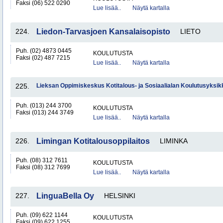
Faksi (06) 522 0290
Lue lisää..
Näytä kartalla
224.
Liedon-Tarvasjoen Kansalaisopisto
LIETO
Puh. (02) 4873 0445
KOULUTUSTA
Faksi (02) 487 7215
Lue lisää..
Näytä kartalla
225.
Lieksan Oppimiskeskus Kotitalous- ja Sosiaalialan Koulutusyksik
Puh. (013) 244 3700
KOULUTUSTA
Faksi (013) 244 3749
Lue lisää..
Näytä kartalla
226.
Limingan Kotitalousoppilaitos
LIMINKA
Puh. (08) 312 7611
KOULUTUSTA
Faksi (08) 312 7699
Lue lisää..
Näytä kartalla
227.
LinguaBella Oy
HELSINKI
Puh. (09) 622 1144
KOULUTUSTA
Faksi (09) 622 1255