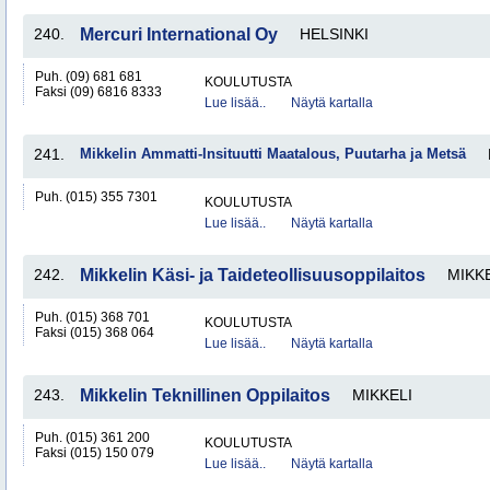
240.
Mercuri International Oy
HELSINKI
Puh. (09) 681 681
KOULUTUSTA
Faksi (09) 6816 8333
Lue lisää..
Näytä kartalla
241.
Mikkelin Ammatti-Insituutti Maatalous, Puutarha ja Metsä
Puh. (015) 355 7301
KOULUTUSTA
Lue lisää..
Näytä kartalla
242.
Mikkelin Käsi- ja Taideteollisuusoppilaitos
MIKK
Puh. (015) 368 701
KOULUTUSTA
Faksi (015) 368 064
Lue lisää..
Näytä kartalla
243.
Mikkelin Teknillinen Oppilaitos
MIKKELI
Puh. (015) 361 200
KOULUTUSTA
Faksi (015) 150 079
Lue lisää..
Näytä kartalla