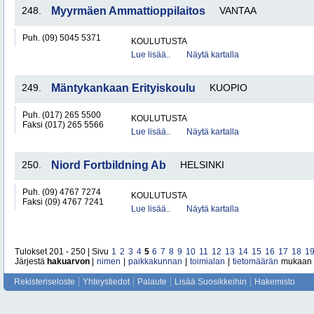
248.
Myyrmäen Ammattioppilaitos
VANTAA
Puh. (09) 5045 5371
KOULUTUSTA
Lue lisää..
Näytä kartalla
249.
Mäntykankaan Erityiskoulu
KUOPIO
Puh. (017) 265 5500
KOULUTUSTA
Faksi (017) 265 5566
Lue lisää..
Näytä kartalla
250.
Niord Fortbildning Ab
HELSINKI
Puh. (09) 4767 7274
KOULUTUSTA
Faksi (09) 4767 7241
Lue lisää..
Näytä kartalla
Tulokset 201 - 250 | Sivu
1
2
3
4
5
6
7
8
9
10
11
12
13
14
15
16
17
18
1
Järjestä
hakuarvon
|
nimen
|
paikkakunnan
|
toimialan
|
tietomäärän
mukaan
Rekisteriseloste
Yhteystiedot
Palaute
Lisää Suosikkeihin
Hakemisto