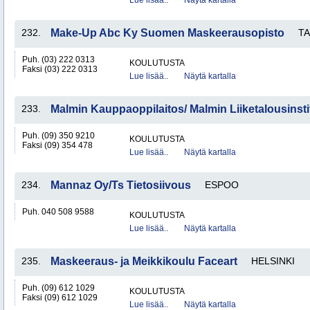
Lue lisää..
Näytä kartalla
232.
Make-Up Abc Ky Suomen Maskeerausopisto
T
Puh. (03) 222 0313
KOULUTUSTA
Faksi (03) 222 0313
Lue lisää..
Näytä kartalla
233.
Malmin Kauppaoppilaitos/ Malmin Liiketalousinstit
Puh. (09) 350 9210
KOULUTUSTA
Faksi (09) 354 478
Lue lisää..
Näytä kartalla
234.
Mannaz Oy/Ts Tietosiivous
ESPOO
Puh. 040 508 9588
KOULUTUSTA
Lue lisää..
Näytä kartalla
235.
Maskeeraus- ja Meikkikoulu Faceart
HELSINKI
Puh. (09) 612 1029
KOULUTUSTA
Faksi (09) 612 1029
Lue lisää..
Näytä kartalla