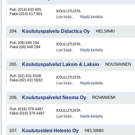
Puh. (014) 633 005
KOULUTUSTA
Faksi (014) 617 901
Lue lisää..
Näytä kartalla
204.
Koulutuspalvelu Didactica Oy
HELSINKI
Puh. (09) 646 194
KOULUTUSTA
Faksi (09) 646 294
Lue lisää..
Näytä kartalla
205.
Koulutuspalvelut Laksio & Laksio
NOUSIAINEN
Puh. (02) 431 6106
KOULUTUSTA
Faksi (02) 431 5932
Lue lisää..
Näytä kartalla
206.
Koulutuspalvelut Neoma Oy
ROVANIEMI
Puh. (016) 379 4487
KOULUTUSTA
Faksi (016) 379 4487
Lue lisää..
Näytä kartalla
207.
Koulutustiimi Helesto Oy
HELSINKI