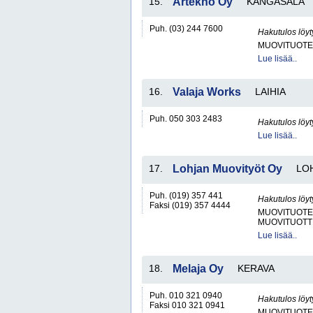
15.
Artekno Oy
KANGASALA
Puh. (03) 244 7600
Hakutulos löyt
MUOVITUOTE
Lue lisää..
16.
Valaja Works
LAIHIA
Puh. 050 303 2483
Hakutulos löyt
Lue lisää..
17.
Lohjan Muovityöt Oy
LO
Puh. (019) 357 441
Hakutulos löyt
Faksi (019) 357 4444
MUOVITUOTE
MUOVITUOTT
Lue lisää..
18.
Melaja Oy
KERAVA
Puh. 010 321 0940
Hakutulos löyt
Faksi 010 321 0941
MUOVITUOTE