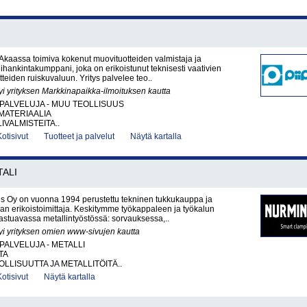
 Akaassa toimiva kokenut muovituotteiden valmistaja ja
lihankintakumppani, joka on erikoistunut teknisesti vaativien
teiden ruiskuvaluun. Yritys palvelee teo..
yi yrityksen Markkinapaikka-ilmoituksen kautta
PALVELUJA - MUU TEOLLISUUS
ATERIAALIA
IVALMISTEITA..
Kotisivut
Tuotteet ja palvelut
Näytä kartalla
ALI
s Oy on vuonna 1994 perustettu tekninen tukkukauppa ja
ikan erikoistoimittaja. Keskitymme työkappaleen ja työkalun
lastuavassa metallintyöstössä: sorvauksessa,..
yi yrityksen omien www-sivujen kautta
PALVELUJA - METALLI
TA
LLISUUTTA JA METALLITÖITÄ..
Kotisivut
Näytä kartalla