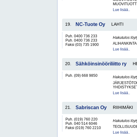
MUOVITUOTT
Lue lisää..
19.
NC-Tuote Oy
LAHTI
Puh. 0400 736 233
Hakutulos löyt
Puh. 0400 736 233
ALIHANKINTA
Faksi (03) 735 1900
Lue lisää..
20.
Sähköinsinööriliitto ry
H
Puh. (09) 668 9850
Hakutulos löyt
JÄRJESTÖTO
YHDISTYKSET 
Lue lisää..
21.
Sabriscan Oy
RIIHIMÄKI
Puh. (019) 760 220
Hakutulos löyt
Puh. 040 514 6046
TEOLLISUUDE
Faksi (019) 760 2210
Lue lisää..