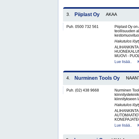
3.
Piiplast Oy
AKAA
Puh. 0500 732 561
Piiplast Oy on
teollisuuden a
kestomuovituot
Hakutulos löyt
ALIHANKINTA
HUONEKALUM
MUOVI - PUOL
Lue lisää..
4.
Nurminen Tools Oy
NAANT
Puh. (02) 438 9668
Nurminen Tool
kiinnitystekni
kiinnitykseen 
Hakutulos löyt
ALIHANKINTA
AUTOMAATIO
KONEPAJATEO
Lue lisää..