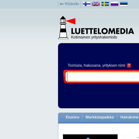
Kirjaudu
Kotimainen yrityshakemisto
Toimiala
, hakusana, yrityksen nimi
?
Etusivu
Markkinapaikka
Hakukone