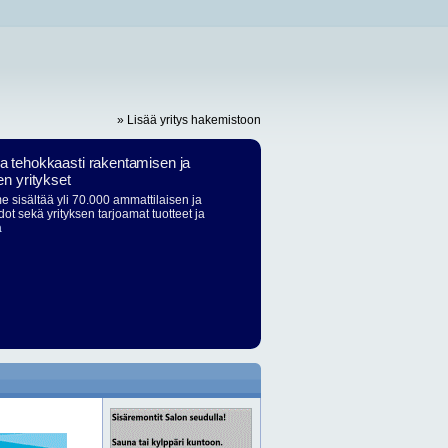
» Lisää yritys hakemistoon
ja tehokkaasti rakentamisen ja
en yritykset
 sisältää yli 70.000 ammattilaisen ja
dot sekä yrityksen tarjoamat tuotteet ja
ä