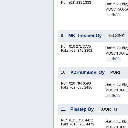
Puh. (02) 235 1333
Hakutulos löyt
MUOVIRAAKA-
Lue lisää..
9.
MK-Tresmer Oy
HELSINKI
Puh. 010 271 3775
Hakutulos löyt
Faksi (09) 346 3302
MUOVITUOTE
Lue lisää..
10.
Karhumuovi Oy
PORI
Puh. 020 794 0590
Hakutulos löyt
Faksi (02) 635 2486
MUOVITUOTE
Lue lisää..
11.
Plastep Oy
KUORTTI
Puh. (015) 756 4422
Hakutulos löyt
Faksi (015) 756 4479
MUOVITUOTE