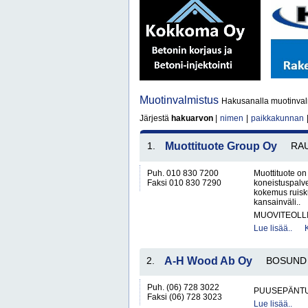
Muotinvalmistus
Hakusanalla muotinvalm
Järjestä
hakuarvon
|
nimen
|
paikkakunnan
1.
Muottituote Group Oy
RA
Puh. 010 830 7200
Muottituote on
Faksi 010 830 7290
koneistuspalvel
kokemus ruisk
kansainväli..
MUOVITEOLL
Lue lisää..
2.
A-H Wood Ab Oy
BOSUND
Puh. (06) 728 3022
PUUSEPÄNTU
Faksi (06) 728 3023
Lue lisää..