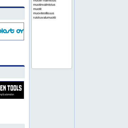
muotin valmistus
muotinvalmistus
muotit
muoviteollisuus
ruiskuvalumuotti