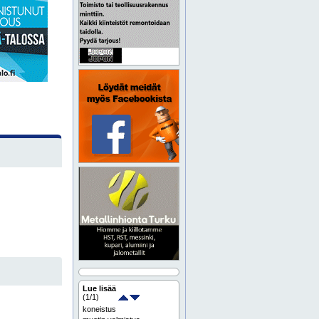
Lue lisää
(
1
/1)
koneistus