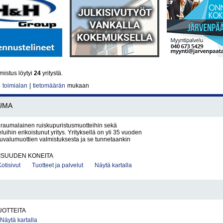
istus löytyi
24
yritystä.
|
toimialan
|
tietomäärän
mukaan
UMA
 raumalainen ruiskupuristusmuotteihin sekä
uihin erikoistunut yritys. Yrityksellä on yli 35 vuoden
uvalumuottien valmistuksesta ja se tunnetaankin
ISUUDEN KONEITA
Kotisivut
Tuotteet ja palvelut
Näytä kartalla
OTTEITA
Näytä kartalla