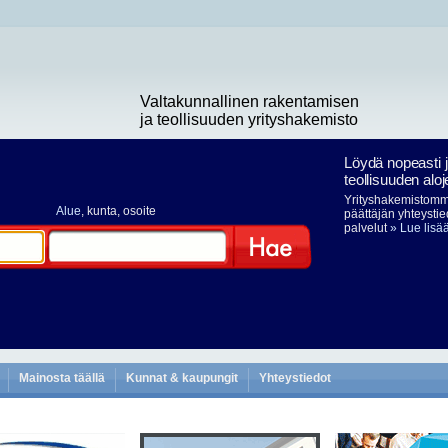
Valtakunnallinen rakentamisen
ja teollisuuden yrityshakemisto
Löydä nopeasti 
teollisuuden aloj
Yrityshakemistomme
Alue
, kunta, osoite
päättäjän yhteystie
palvelut
» Lue lisä
Hae
Mainosta täällä
Kunnat & kaupungit
Yhteystiedot