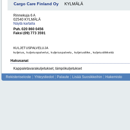
Cargo Care Finland Oy
KYLMÄLÄ
Rinnekuja 6 A
02540 KYLMÄLÄ
Näytä kartalla
Puh. 020 860 0456
Faksi (09) 773 3591
KULJETUSPALVELUJA
,
,
,
,
kuljetus
kuljetuspalvelut
kuljetuspalvelu
kuljetusliike
kuljetusliikkeitä
Hakusanat
Kappaletavarakuljetukset, lämpökuljetukset
Rekisteriseloste
Yhteystiedot
Palaute
Lisää Suosikkeihin
Hakemisto