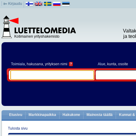
Kirjaudu
Valta
ja te
Kotimainen yrityshakemisto
Toimiala
, hakusana, yrityksen nimi
?
Alue
, kunta, osoite
Etusivu
Markkinapaikka
Hakukone
Mainosta täällä
Kunnat & 
Tulosta sivu